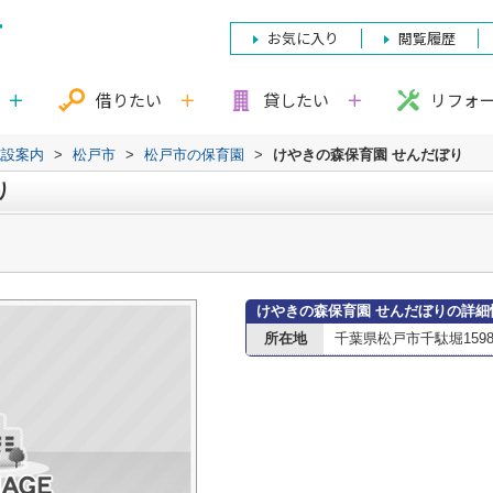
お気に入り
閲覧履歴
借りたい
貸したい
リフォ
施設案内
>
松戸市
>
松戸市の保育園
>
けやきの森保育園 せんだぼり
り
けやきの森保育園 せんだぼりの詳細
所在地
千葉県松戸市千駄堀159