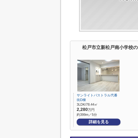
松戸市立新松戸南小学校の
サンライトパストラル弐番
街D棟
3LDK/78.44㎡
2,280
万円
約399m／5分
詳細を見る