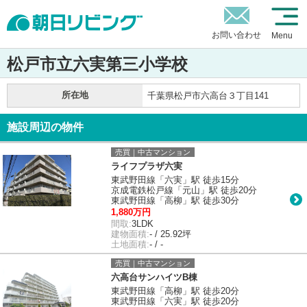
お問い合わせ
Menu
松戸市立六実第三小学校
所在地
千葉県松戸市六高台３丁目141
施設周辺の物件
売買｜中古マンション
ライフプラザ六実
東武野田線「六実」駅 徒歩15分
京成電鉄松戸線「元山」駅 徒歩20分
東武野田線「高柳」駅 徒歩30分
1,880万円
間取:
3LDK
建物面積:
- / 25.92坪
土地面積:
- / -
売買｜中古マンション
六高台サンハイツB棟
東武野田線「高柳」駅 徒歩20分
東武野田線「六実」駅 徒歩20分