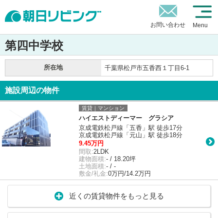
お問い合わせ
Menu
第四中学校
所在地
千葉県松戸市五香西１丁目6-1
施設周辺の物件
賃貸｜マンション
ハイエストディーマー グラシア
京成電鉄松戸線「五香」駅 徒歩17分
京成電鉄松戸線「元山」駅 徒歩18分
9.45万円
間取:
2LDK
建物面積:
- / 18.20坪
土地面積:
- / -
敷金/礼金:
0万円/14.2万円
近くの賃貸物件をもっと見る