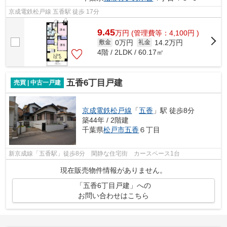
京成電鉄松戸線 五香駅 徒歩 17分
9.45
万
円
(管理費等：4,100円 )
0万円
14.2万円
敷金
礼金
4階 / 2LDK / 60.17㎡
五香6丁目戸建
売買 | 中古一戸建
京成電鉄松戸線
「
五香
」駅 徒歩8分
築44年 / 2階建
千葉県
松戸市
五香
６丁目
新京成線「五香駅」徒歩8分 閑静な住宅街 カースペース1台
現在販売物件情報がありません。
「五香6丁目戸建」への
お問い合わせはこちら