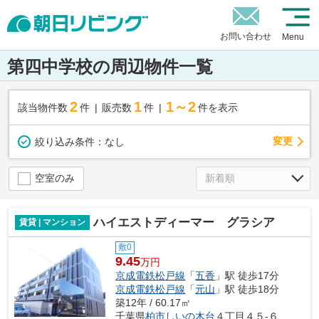
お問い合わせ
Menu
第四中学校の周辺物件一覧
2
1
1～2
該当物件数
件
販売数
件
件を表示
変更
絞り込み条件：
なし
空室のみ
ハイエストディーマー グラシア
賃貸 | マンション
敷0
9.45
万円
京成電鉄松戸線
「
五香
」駅 徒歩17分
京成電鉄松戸線
「
元山
」駅 徒歩18分
築12年 / 60.17㎡
千葉県
柏市
しいの木台
４丁目４５-６