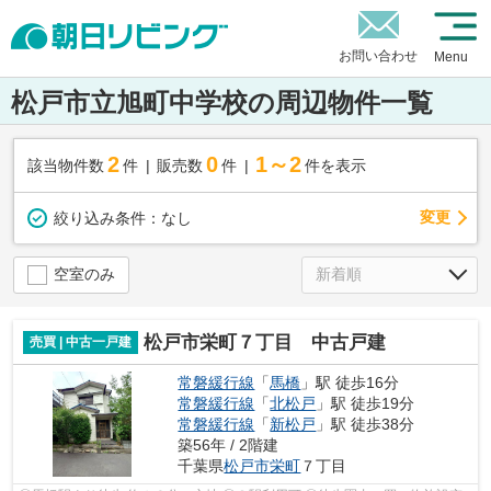
お問い合わせ
Menu
松戸市立旭町中学校の周辺物件一覧
2
0
1～2
該当物件数
件
販売数
件
件を表示
変更
絞り込み条件：
なし
空室のみ
松戸市栄町７丁目 中古戸建
売買 | 中古一戸建
常磐緩行線
「
馬橋
」駅 徒歩16分
常磐緩行線
「
北松戸
」駅 徒歩19分
常磐緩行線
「
新松戸
」駅 徒歩38分
築56年 / 2階建
千葉県
松戸市
栄町
７丁目