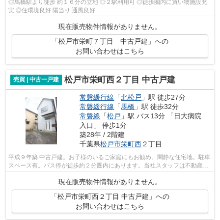
◎馬橋駅より徒歩 約１６分の立地 ◎２駅利用可 ◎徒歩圏内に買い物施設充
実 ◎住環境良好 陽当り 通風良好
現在販売物件情報がありません。
「松戸市栄町７丁目 中古戸建」への
お問い合わせはこちら
松戸市栄町西２丁目 中古戸建
売買 | 中古一戸建
常磐緩行線
「
北松戸
」駅 徒歩27分
常磐緩行線
「
馬橋
」駅 徒歩32分
常磐線
「
松戸
」駅 バス13分 「日大病院
入口」 停歩1分
築28年 / 2階建
千葉県
松戸市
栄町西
２丁目
平成９年築 中古戸建。お子様のいるご家庭にもお勧め。閑静な住宅地。駐車
スペース有。バス停が徒歩約２分圏内にあります。当社スタッフは不動産に
詳しく、地域にも精通しているので、...
現在販売物件情報がありません。
「松戸市栄町西２丁目 中古戸建」への
お問い合わせはこちら