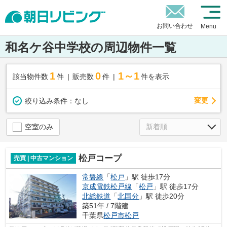
お問い合わせ
Menu
和名ケ谷中学校の周辺物件一覧
1
0
1～1
該当物件数
件
販売数
件
件を表示
変更
絞り込み条件：
なし
空室のみ
松戸コープ
売買 | 中古マンション
常磐線
「
松戸
」駅 徒歩17分
京成電鉄松戸線
「
松戸
」駅 徒歩17分
北総鉄道
「
北国分
」駅 徒歩20分
築51年 / 7階建
千葉県
松戸市
松戸