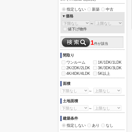
指定しない
新築
中古
▼価格
～
値下げ物件
1
件が該当
間取り
ワンルーム
1K/1DK/1LDK
2K/2DK/2LDK
3K/3DK/3LDK
4K/4DK/4LDK
5K以上
面積
～
土地面積
～
建築条件
指定しない
あり
なし