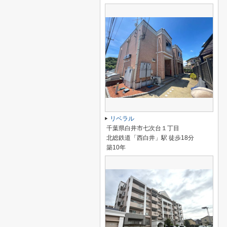
リベラル
千葉県白井市七次台１丁目
北総鉄道「西白井」駅 徒歩18分
築10年