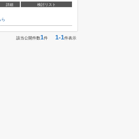
詳細
検討リスト
ちら
1
1-1
該当公開件数
件
件表示