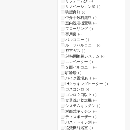
リフォーム済
(-)
リノベーション済
(-)
眺望良好
(-)
仲介手数料無料
(-)
室内洗濯機置場
(-)
フローリング
(-)
専用庭
(-)
バルコニー
(-)
ルーフバルコニー
(-)
都市ガス
(-)
24時間換気システム
(-)
エレベーター
(-)
２面バルコニー
(-)
駐輪場
(-)
バイク置場あり
(-)
IHクッキングヒーター
(-)
ガスコンロ
(-)
コンロ２口以上
(-)
食器洗い乾燥機
(-)
システムキッチン
(-)
対面式キッチン
(-)
ディスポーザー
(-)
バス・トイレ別
(-)
追焚機能浴室
(-)