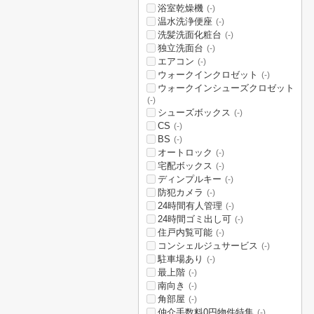
浴室乾燥機
(-)
温水洗浄便座
(-)
洗髪洗面化粧台
(-)
独立洗面台
(-)
エアコン
(-)
ウォークインクロゼット
(-)
ウォークインシューズクロゼット
(-)
シューズボックス
(-)
CS
(-)
BS
(-)
オートロック
(-)
宅配ボックス
(-)
ディンプルキー
(-)
防犯カメラ
(-)
24時間有人管理
(-)
24時間ゴミ出し可
(-)
住戸内覧可能
(-)
コンシェルジュサービス
(-)
駐車場あり
(-)
最上階
(-)
南向き
(-)
角部屋
(-)
仲介手数料0円物件特集
(-)