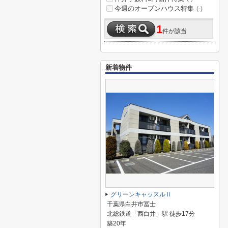
今週のオープンハウス特集
(-)
1
件が該当
新着物件
グリーンキャッスルⅡ
千葉県白井市冨士
北総鉄道「西白井」駅 徒歩17分
築20年