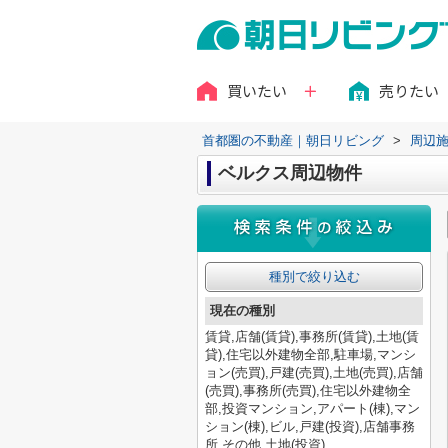
買いたい
売りたい
首都圏の不動産｜朝日リビング
>
周辺
ベルクス周辺物件
種別で絞り込む
現在の種別
賃貸,店舗(賃貸),事務所(賃貸),土地(賃
貸),住宅以外建物全部,駐車場,マンシ
ョン(売買),戸建(売買),土地(売買),店舗
(売買),事務所(売買),住宅以外建物全
部,投資マンション,アパート(棟),マン
ション(棟),ビル,戸建(投資),店舗事務
所,その他,土地(投資)