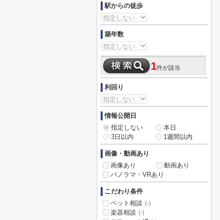
駅からの徒歩
築年数
1
件が該当
利回り
情報公開日
指定しない
本日
3日以内
1週間以内
画像・動画あり
画像あり
動画あり
パノラマ・VRあり
こだわり条件
ペット相談
(-)
楽器相談
(-)