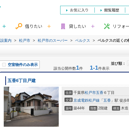
お気に入り
閲覧履歴
借りたい
貸したい
リフォ
施設案内
>
松戸市
>
松戸市のスーパー
>
ベルクス
>
ベルクスの近くの
並び順：
空室物件のみ表示
1
1-1
該当公開件数
件
件表示
五香6丁目戸建
千葉県
松戸市
五香
６丁目
住所
交通
京成電鉄松戸線
「
五香
」駅 徒歩
築44年
2階建
木造
築年
階数
構造