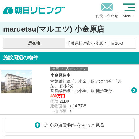
お問い合わせ
Menu
maruetsu(マルエツ) 小金原店
所在地
千葉県松戸市小金原７丁目18-3
施設周辺の物件
売買｜中古マンション
小金原住宅
常磐緩行線「北小金」駅 バス11分 「若
芝」 停歩2分
常磐緩行線「北小金」駅 徒歩36分
480万円
間取:
2LDK
建物面積:
- / 14.77坪
土地面積:
- / -
近くの賃貸物件をもっと見る