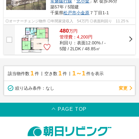
常磐緩行線
「
北小金
」駅 徒歩36分
築57年 / 5階建
千葉県
松戸市
小金原
７丁目1-1
◎オーナーチェンジ物件 ◎年間家賃収入 54万円 ◎表面利回り 11.25％
480
万
円
管理費：4,200円
利回り：表面12.00% / -
5階 / 2LDK / 48.85㎡
1
1
1～1
該当物件数
件
空き数
件
件を表示
変更
絞り込み条件：
なし
PAGE TOP