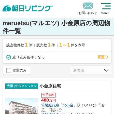
お問い合わせ
Menu
maruetsu(マルエツ) 小金原店の周辺物
件一覧
1
1
1～1
該当物件数
件
販売数
件
件を表示
変更
絞り込み条件：
なし
空室のみ
小金原住宅
売買 | 中古マンション
仲手無料
480
万円
常磐緩行線
「
北小金
」駅 バス11分 「若
芝」 停歩2分