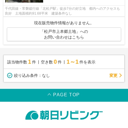
千代田線・常磐緩行線「北松戸駅」徒歩7分の好立地 都内へのアクセスも
良好 土地面積約91.68平米 建築条件なし
現在販売物件情報がありません。
「松戸市上本郷土地」への
お問い合わせはこちら
1
0
1～1
該当物件数
件
空き数
件
件を表示
変更
絞り込み条件：
なし
PAGE TOP