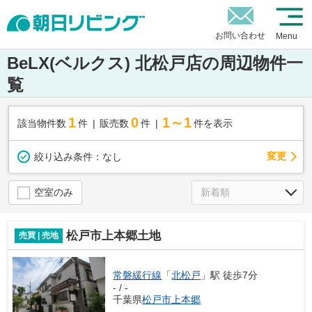
お問い合わせ
Menu
BeLX(ベルクス) 北松戸店の周辺物件一
覧
1
0
1～1
該当物件数
件
販売数
件
件を表示
変更
絞り込み条件：
なし
空室のみ
松戸市上本郷土地
売買 | 売地
常磐緩行線
「
北松戸
」駅 徒歩7分
- / -
千葉県
松戸市
上本郷