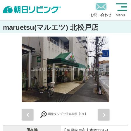
お問い合わせ
Menu
maruetsu(マルエツ) 北松戸店
前
次
画像タップで拡大表示【
1
/1】
所在地
千葉県松戸市上本郷2220-1