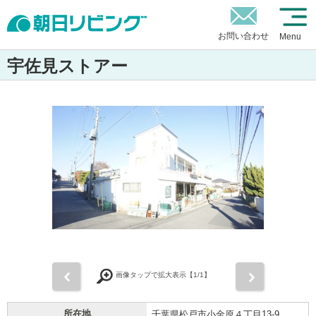
お問い合わせ
Menu
宇佐見ストアー
前
次
画像タップで拡大表示【
1
/1】
所在地
千葉県松戸市小金原４丁目13-9