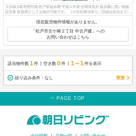
３沿線２駅利用可能 松戸駅徒歩圏 平成５年築 住環境良好 徒歩圏に買い物施
設充実 投資用としても検討可能です。 （※告知事項有り／詳細は担当まで）
※契約不適合による修補責任免責 ...
現在販売物件情報がありません。
「松戸市古ケ崎２丁目 中古戸建」への
お問い合わせはこちら
1
0
1～1
該当物件数
件
空き数
件
件を表示
変更
絞り込み条件：
なし
PAGE TOP
会社情報
店舗一覧
お問い合わせ