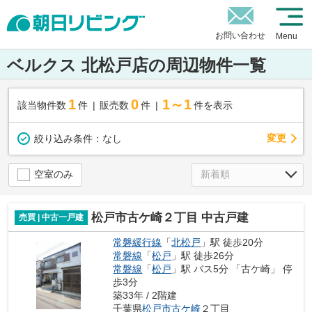
お問い合わせ
Menu
ベルクス 北松戸店の周辺物件一覧
1
0
1～1
該当物件数
件
販売数
件
件を表示
変更
絞り込み条件：
なし
空室のみ
松戸市古ケ崎２丁目 中古戸建
売買 | 中古一戸建
常磐緩行線
「
北松戸
」駅 徒歩20分
常磐線
「
松戸
」駅 徒歩26分
常磐線
「
松戸
」駅 バス5分 「古ケ崎」 停
歩3分
築33年 / 2階建
千葉県
松戸市
古ケ崎
２丁目