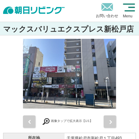
お問い合わせ
Menu
マックスバリュエクスプレス新松戸店
前
次
画像タップで拡大表示【
1
/1】
所在地
千葉県松戸市新松戸１丁目493