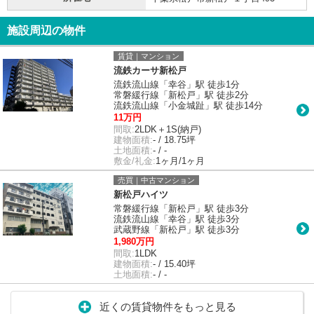
施設周辺の物件
賃貸｜マンション
流鉄カーサ新松戸
流鉄流山線「幸谷」駅 徒歩1分
常磐緩行線「新松戸」駅 徒歩2分
流鉄流山線「小金城趾」駅 徒歩14分
11万円
間取:
2LDK＋1S(納戸)
建物面積:
- / 18.75坪
土地面積:
- / -
敷金/礼金:
1ヶ月/1ヶ月
売買｜中古マンション
新松戸ハイツ
常磐緩行線「新松戸」駅 徒歩3分
流鉄流山線「幸谷」駅 徒歩3分
武蔵野線「新松戸」駅 徒歩3分
1,980万円
間取:
1LDK
建物面積:
- / 15.40坪
土地面積:
- / -
近くの賃貸物件をもっと見る