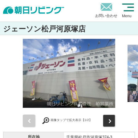
お問い合わせ
Menu
ジェーソン松戸河原塚店
前
次
画像タップで拡大表示【
1
/2】
所在地
千葉県松戸市河原塚374-3