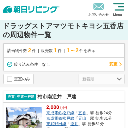
お問い合わせ
Menu
ドラッグストアマツモトキヨシ五香店
の周辺物件一覧
2
1
1～2
該当物件数
件
販売数
件
件を表示
変更
絞り込み条件：
なし
空室のみ
柏市南逆井 戸建
売買 | 中古一戸建
2,000
万円
京成電鉄松戸線
「
五香
」駅 徒歩24分
京成電鉄松戸線
「
元山
」駅 徒歩31分
東武野田線
「
逆井
」駅 徒歩31分