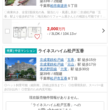
築33年 / 2階建
千葉県
柏市
南逆井
５丁目
〇南東向き、全室2面採光の為、陽当たり・風通し良好 〇京成松戸線「五
香」駅より徒歩約27分 〇地元柏のリフォーム屋さんとの相談も可能です！ご
内見も何時でも対応致します。
2,000
万
円
- / 3LDK / 104.13㎡
ライネスハイム松戸五香
売買 | 中古マンション
京成電鉄松戸線
「
五香
」駅 徒歩15分
京成電鉄松戸線
「
元山
」駅 徒歩17分
東武野田線
「
六実
」駅 徒歩30分
築39年 / 8階建
千葉県
松戸市
五香
８丁目
◎ペット飼育可能（細則有。詳細は担当まで♪） ◎住環境良好。スーパー徒
歩2分以内！ ◎空室のため内見可能♪
現在販売物件情報がありません。
「ライネスハイム松戸五香」への
お問い合わせはこちら