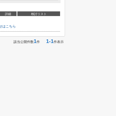
詳細
検討リスト
せはこちら
1
1-1
該当公開件数
件
件表示