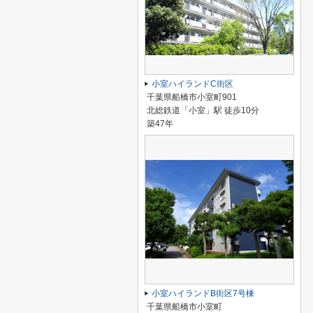
小室ハイランドC街区
千葉県船橋市小室町901
北総鉄道「小室」駅 徒歩10分
築47年
小室ハイランドB街区7号棟
千葉県船橋市小室町