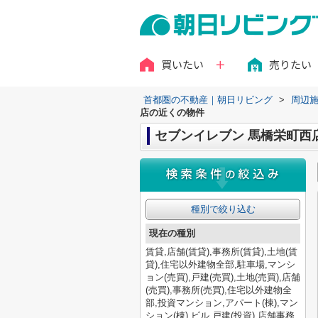
買いたい
売りたい
首都圏の不動産｜朝日リビング
>
周辺
店の近くの物件
セブンイレブン 馬橋栄町西
種別で絞り込む
現在の種別
賃貸,店舗(賃貸),事務所(賃貸),土地(賃
貸),住宅以外建物全部,駐車場,マンシ
ョン(売買),戸建(売買),土地(売買),店舗
(売買),事務所(売買),住宅以外建物全
部,投資マンション,アパート(棟),マン
ション(棟),ビル,戸建(投資),店舗事務