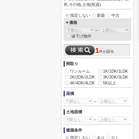
所,その他,土地(投資)
指定しない
新築
中古
▼価格
～
値下げ物件
1
件が該当
間取り
ワンルーム
1K/1DK/1LDK
2K/2DK/2LDK
3K/3DK/3LDK
4K/4DK/4LDK
5K以上
面積
～
土地面積
～
建築条件
指定しない
あり
なし