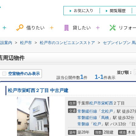
お気に入り
閲覧履歴
借りたい
貸したい
リフォ
施設案内
>
松戸市
>
松戸市のコンビニエンスストア
>
セブンイレブン 
店周辺物件
並び順：
空室物件のみ表示
1
1-1
該当公開件数
件
件表示
松戸市栄町西２丁目 中古戸建
千葉県
松戸市
栄町西
２丁目
住所
交通
常磐緩行線
「
北松戸
」駅 徒歩27
常磐緩行線
「
馬橋
」駅 徒歩32分
常磐線
「
松戸
」駅 バス13分 「
築28年
2階建
木造
築年
階数
構造