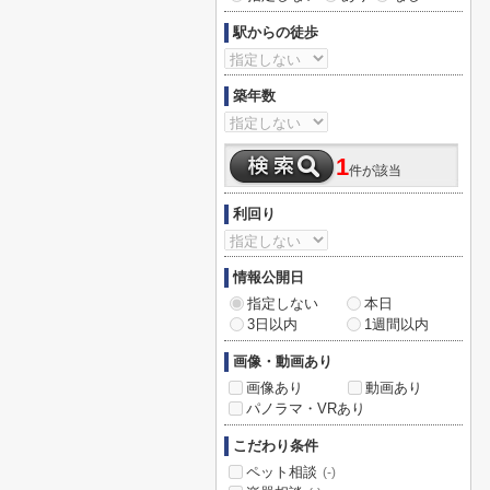
駅からの徒歩
築年数
1
件が該当
利回り
情報公開日
指定しない
本日
3日以内
1週間以内
画像・動画あり
画像あり
動画あり
パノラマ・VRあり
こだわり条件
ペット相談
(-)