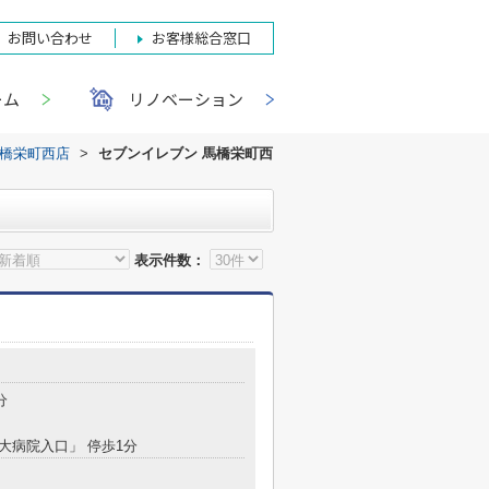
お問い合わせ
お客様総合窓口
ーム
リノベーション
馬橋栄町西店
>
セブンイレブン 馬橋栄町西
表示件数：
分
日大病院入口」 停歩1分