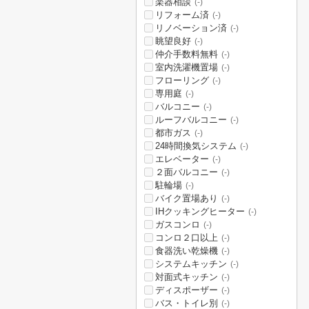
楽器相談
(-)
リフォーム済
(-)
リノベーション済
(-)
眺望良好
(-)
仲介手数料無料
(-)
室内洗濯機置場
(-)
フローリング
(-)
専用庭
(-)
バルコニー
(-)
ルーフバルコニー
(-)
都市ガス
(-)
24時間換気システム
(-)
エレベーター
(-)
２面バルコニー
(-)
駐輪場
(-)
バイク置場あり
(-)
IHクッキングヒーター
(-)
ガスコンロ
(-)
コンロ２口以上
(-)
食器洗い乾燥機
(-)
システムキッチン
(-)
対面式キッチン
(-)
ディスポーザー
(-)
バス・トイレ別
(-)