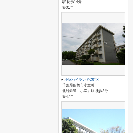
駅 徒歩14分
築31年
小室ハイランドC街区
千葉県船橋市小室町
北総鉄道「小室」駅 徒歩8分
築47年