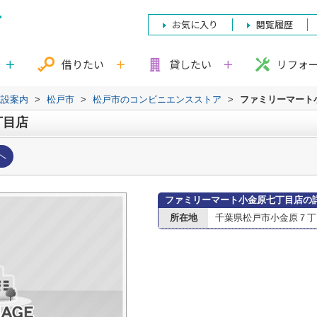
お気に入り
閲覧履歴
借りたい
貸したい
リフォ
施設案内
>
松戸市
>
松戸市のコンビニエンスストア
>
ファミリーマート
丁目店
へ
ファミリーマート小金原七丁目店の
所在地
千葉県松戸市小金原７丁目