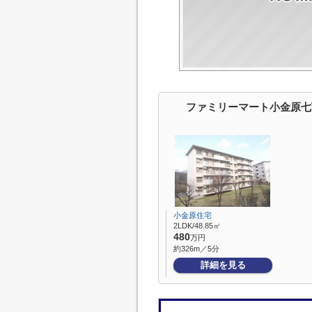
ファミリーマート小金原七
小金原住宅
2LDK/48.85㎡
480
万円
約326m／5分
詳細を見る