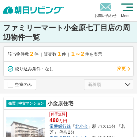
お問い合わせ
Menu
ファミリーマート小金原七丁目店の周
辺物件一覧
2
1
1～2
該当物件数
件
販売数
件
件を表示
変更
絞り込み条件：
なし
空室のみ
小金原住宅
売買 | 中古マンション
仲手無料
480
万円
常磐緩行線
「
北小金
」駅 バス11分 「若
芝」 停歩2分