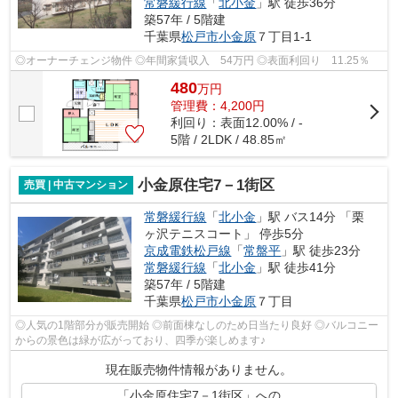
常磐緩行線
「
北小金
」駅 徒歩36分
築57年 / 5階建
千葉県
松戸市
小金原
７丁目1-1
◎オーナーチェンジ物件 ◎年間家賃収入 54万円 ◎表面利回り 11.25％
480
万
円
管理費：4,200円
利回り：表面12.00% / -
5階 / 2LDK / 48.85㎡
小金原住宅7－1街区
売買 | 中古マンション
常磐緩行線
「
北小金
」駅 バス14分 「栗
ヶ沢テニスコート」 停歩5分
京成電鉄松戸線
「
常盤平
」駅 徒歩23分
常磐緩行線
「
北小金
」駅 徒歩41分
築57年 / 5階建
千葉県
松戸市
小金原
７丁目
◎人気の1階部分が販売開始 ◎前面棟なしのため日当たり良好 ◎バルコニー
からの景色は緑が広がっており、四季が楽しめます♪
現在販売物件情報がありません。
「小金原住宅7－1街区」への