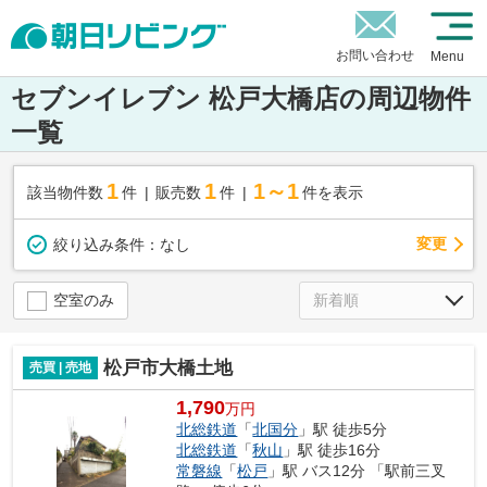
お問い合わせ
Menu
セブンイレブン 松戸大橋店の周辺物件
一覧
1
1
1～1
該当物件数
件
販売数
件
件を表示
変更
絞り込み条件：
なし
空室のみ
松戸市大橋土地
売買 | 売地
1,790
万円
北総鉄道
「
北国分
」駅 徒歩5分
北総鉄道
「
秋山
」駅 徒歩16分
常磐線
「
松戸
」駅 バス12分 「駅前三叉