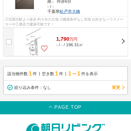
路」 停歩6分
- / -
千葉県
松戸市
大橋
◎北国分駅より徒歩 約５分の立地 ◎建築条件なし売地 お好きなハウスメー
カーや工務店で建築可能です！
1,790
万
円
- / - / 196.31㎡
1
1
1～1
該当物件数
件
空き数
件
件を表示
変更
絞り込み条件：
なし
PAGE TOP