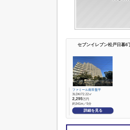
セブンイレブン松戸日暮6
ファミール南常盤平
3LDK/72.22㎡
2,295
万円
約341m／5分
詳細を見る