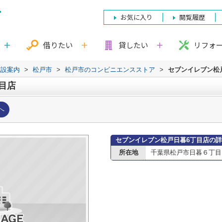
お気に入り
閲覧履歴
借りたい
貸したい
リフォ
施設案内
>
松戸市
>
松戸市のコンビニエンスストア
>
セブンイレブン松
目店
へ
セブンイレブン松戸日暮6丁目店の
所在地
千葉県松戸市日暮６丁目1