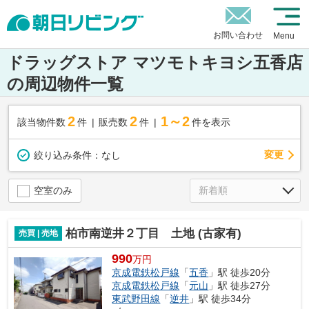
お問い合わせ
Menu
ドラッグストア マツモトキヨシ五香店
の周辺物件一覧
2
2
1～2
該当物件数
件
販売数
件
件を表示
変更
絞り込み条件：
なし
空室のみ
柏市南逆井２丁目 土地 (古家有)
売買 | 売地
990
万円
京成電鉄松戸線
「
五香
」駅 徒歩20分
京成電鉄松戸線
「
元山
」駅 徒歩27分
東武野田線
「
逆井
」駅 徒歩34分