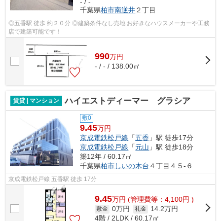
- / -
千葉県
柏市
南逆井
２丁目
◎五香駅 徒歩 約２０分 ◎建築条件なし売地 お好きなハウスメーカーや工務
店で建築可能です！
990
万
円
- / - / 138.00㎡
ハイエストディーマー グラシア
賃貸 | マンション
敷0
9.45
万円
京成電鉄松戸線
「
五香
」駅 徒歩17分
京成電鉄松戸線
「
元山
」駅 徒歩18分
築12年 / 60.17㎡
千葉県
柏市
しいの木台
４丁目４５-６
京成電鉄松戸線 五香駅 徒歩 17分
9.45
万
円
(管理費等：4,100円 )
0万円
14.2万円
敷金
礼金
4階 / 2LDK / 60.17㎡