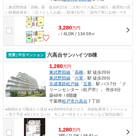
〇東武野田線「高柳」駅 徒歩約22分 〇大和ハウス施工の耐久・耐震性の高
い軽量鉄骨造！ 〇広々としたお庭♪ 〇駐車2台可♪ 〇室内丁寧にお使いです
3,280
万
円
- / 4LDK / 134.59㎡
六高台サンハイツB棟
売買 | 中古マンション
1,280
万円
東武野田線
「
高柳
」駅 徒歩20分
東武野田線
「
六実
」駅 徒歩20分
京成電鉄松戸線
「
五香
」駅 バス7分 「ク
リーンセンター（松戸市）」 停歩3分
築48年 / 8階建
千葉県
松戸市
六高台
７丁目
●南西向きで陽当たり良好 ●令和8年8月末クロス、床材貼替等リノベーショ
ン完了予定 ●3口ガスコンロ、モニター付きインターホンなど室内設備◎
1,280
万
円
3階 / 1LDK / 48.81㎡