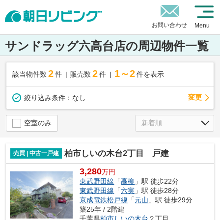
お問い合わせ
Menu
サンドラッグ六高台店の周辺物件一覧
2
2
1～2
該当物件数
件
販売数
件
件を表示
変更
絞り込み条件：
なし
空室のみ
柏市しいの木台2丁目 戸建
売買 | 中古一戸建
3,280
万円
東武野田線
「
高柳
」駅 徒歩22分
東武野田線
「
六実
」駅 徒歩28分
京成電鉄松戸線
「
元山
」駅 徒歩29分
築25年 / 2階建
千葉県
柏市
しいの木台
２丁目