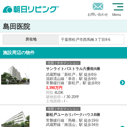
お問い合わせ
Menu
島田医院
所在地
千葉県松戸市西馬橋３丁目9-6
施設周辺の物件
売買｜中古マンション
サンライトパストラル六番街A棟
武蔵野線「新松戸」駅 徒歩8分
流鉄流山線「幸谷」駅 徒歩9分
常磐緩行線「新松戸」駅 徒歩8分
3,390万円
間取:
4LDK
建物面積:
- / 30.20坪
土地面積:
- / -
売買｜中古マンション
新松戸ユーカリパークハウスB棟
常磐緩行線「馬橋」駅 徒歩19分
武蔵野線「南流山」駅 徒歩34分