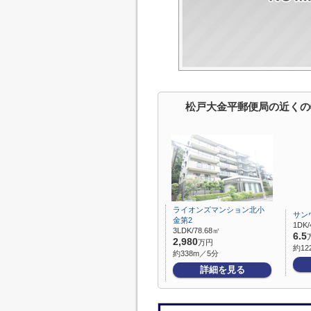
松戸大金平郵便局の近くの
ライオンズマンション北小
サン
金第2
1DK/
3LDK/78.68㎡
6.5
2,980
万円
約12
約338m／5分
詳細を見る