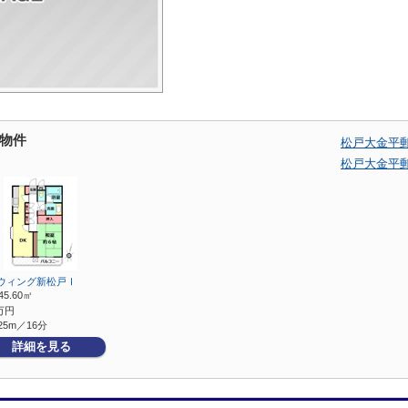
物件
松戸大金平
松戸大金平
ウィング新松戸Ⅰ
45.60㎡
万円
25m／16分
詳細を見る