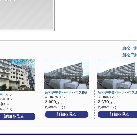
新松戸
新松戸
新松戸中央パークハウスB棟
新松戸中央パークハウス
戸ハイツ
4LDK/78.90㎡
3LDK/68.25㎡
/50.94㎡
2,990
2,670
万円
万円
80
万円
約486m／7分
約486m／7分
9m／10分
詳細を見る
詳細を見る
詳細を見る