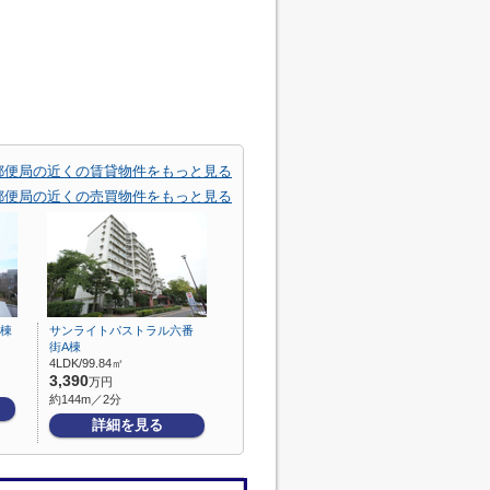
郵便局の近くの賃貸物件をもっと見る
郵便局の近くの売買物件をもっと見る
B棟
サンライトパストラル六番
街A棟
4LDK/99.84㎡
3,390
万円
約144m／2分
詳細を見る