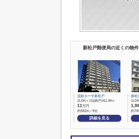
新松戸郵便局の近くの物件
流鉄カーサ新松戸
新松
2LDK＋1S(納戸)/61.99㎡
1LDK
11
1,9
万円
約582m／8分
約78
詳細を見る