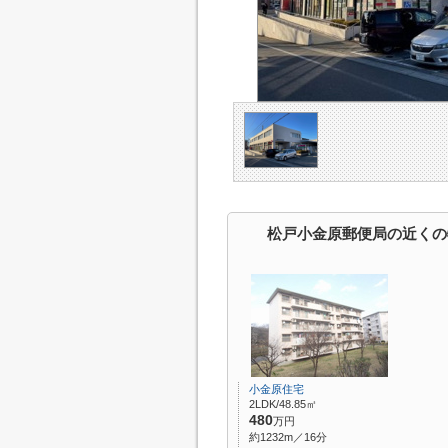
松戸小金原郵便局の近くの
小金原住宅
2LDK/48.85㎡
480
万円
約1232m／16分