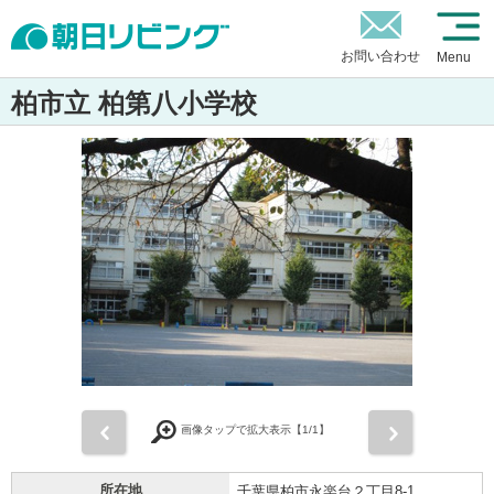
お問い合わせ
Menu
柏市立 柏第八小学校
前
次
画像タップで拡大表示【
1
/1】
所在地
千葉県柏市永楽台２丁目8-1