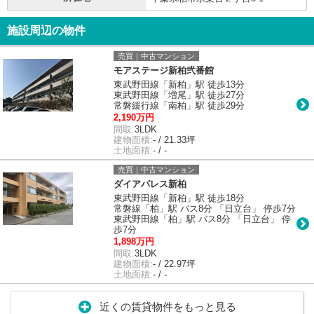
施設周辺の物件
売買｜中古マンション
モアステージ新柏弐番館
東武野田線「新柏」駅 徒歩13分
東武野田線「増尾」駅 徒歩27分
常磐緩行線「南柏」駅 徒歩29分
2,190万円
間取:
3LDK
建物面積:
- / 21.33坪
土地面積:
- / -
売買｜中古マンション
ダイアパレス新柏
東武野田線「新柏」駅 徒歩18分
常磐線「柏」駅 バス8分 「日立台」 停歩7分
東武野田線「柏」駅 バス8分 「日立台」 停
歩7分
1,898万円
間取:
3LDK
建物面積:
- / 22.97坪
土地面積:
- / -
近くの賃貸物件をもっと見る