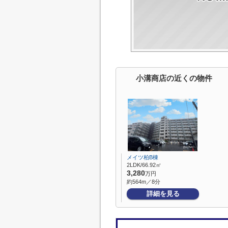
小溝商店の近くの物件
メイツ柏B棟
2LDK/66.92㎡
3,280
万円
約564m／8分
詳細を見る