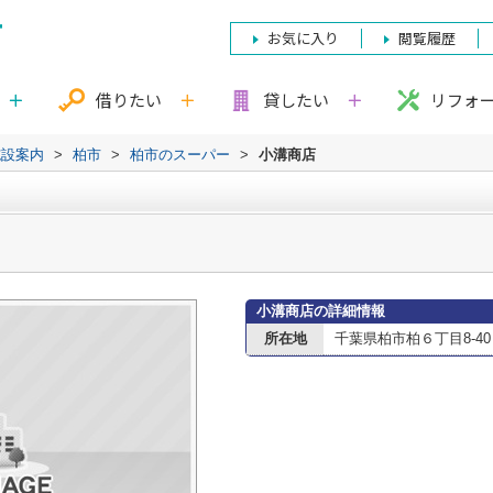
お気に入り
閲覧履歴
借りたい
貸したい
リフォ
施設案内
>
柏市
>
柏市のスーパー
>
小溝商店
小溝商店の詳細情報
所在地
千葉県柏市柏６丁目8-40