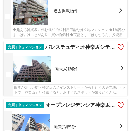
過去掲載物件
◆趣ある神楽坂に佇む4駅4沿線利用可能な好立地マンション ◆1階部分
まいばすけっとがあり、買い物便利 ◆実需としてはもちろん、投資用と
してもオススメです
パレステュディオ神楽坂シティタワー
売買 | 中古マンション
過去掲載物件
散歩が楽しい街・神楽坂のメインストリートからも近くの好立地♪ ネッ
トで「神楽坂」と検索すると、おすすめスポットが盛りだくさん。
オープンレジデンシア神楽坂並木通り
売買 | 中古マンション
過去掲載物件