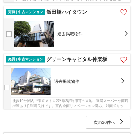
飯田橋ハイタウン
売買 | 中古マンション
過去掲載物件
グリーンキャピタル神楽坂
売買 | 中古マンション
過去掲載物件
徒歩10分圏内で東京メトロ2路線2駅利用可の立地。近隣スーパーや商店
街等あり住環境良好です。室内全面リノベーション済み。対面式キッチ
ン。南向き住戸で陽当り良好です。
次の30件へ