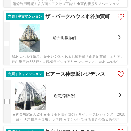
沿線利用可能！多方面へアクセス可能！ ◆室内新規リノベーション
(2025年5月下旬完成)
ザ・パークハウス市谷加賀町レジデンス
売買 | 中古マンション
過去掲載物件
緑あふれる住環境。歴史や文化のあるお屋敷町「市谷加賀町」エリアに
佇む総戸数228戸の大規模ラグジュアリーレジデンス。緑あふれる住環
境の陽当たり良好な２SLDK。３駅３沿線以上利用...
ピアース神楽坂レジデンス
売買 | 中古マンション
過去掲載物件
★神楽坂駅徒歩2分 ★モリモト旧分譲のデザイナーズレジデンス（2020
年築） ★角住戸＆専用テラス付 ★オシャレで落ち着きのある街の雰囲
気がいつでもすぐそばにございます