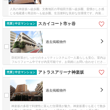
人気の神楽坂へ徒歩圏、文教地区の早稲田方面へ徒歩圏、昔懐かしさ感
じる地蔵通り商店街へも徒歩圏。生活便利な良好な住環境です。内装リ
ノベーション中ですが、内見ご相談ください。
スカイコート市ヶ谷
売買 | 中古マンション
過去掲載物件
防犯対策がしっかりのキュリティシステムで一人暮らしも安心。室内は
フルリフォーム中ですが内見可能です。お気軽にお問い合わせくださ
い。
アトラスアリーナ神楽坂
売買 | 中古マンション
過去掲載物件
神楽坂の多彩で利便性に富んだ住環境が魅力。神楽坂通りも近くて散歩