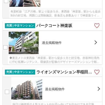
有楽町線「江戸川橋」駅より徒歩５分。東西線「神楽坂」駅からも徒歩
9分の好立地。周囲には買物施設、飲食店も多数あり！で神楽坂ライフ
を楽しめます。
パークコート神楽坂
売買 | 中古マンション
過去掲載物件
◆東京メトロ東西線「神楽坂」駅から徒歩１分と好立地。赤坂神社境内
に佇む低層レジデンス。隈健吾が監修のデザイナーズマンションで都心
でありながら、ゆったりと生活できる住環境です...
ライオンズマンション早稲田正門前通り
売買 | 中古マンション
過去掲載物件
休日は神楽坂の人気スポットやお店へ歩いてお出かけできる立地。