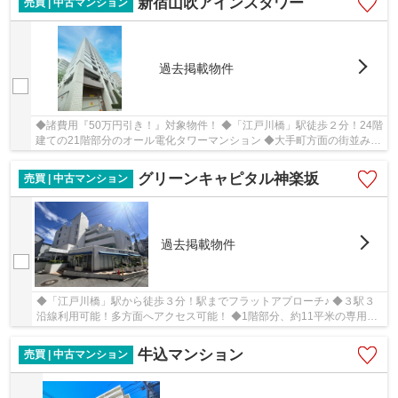
新宿山吹アインスタワー
売買 | 中古マンション
過去掲載物件
◆諸費用『50万円引き！』対象物件！ ◆「江戸川橋」駅徒歩２分！24階
建ての21階部分のオール電化タワーマンション ◆大手町方面の街並みが
見渡せる開放的な眺望 ◆嬉しいペット飼育可(細...
グリーンキャピタル神楽坂
売買 | 中古マンション
過去掲載物件
◆「江戸川橋」駅から徒歩３分！駅までフラットアプローチ♪ ◆３駅３
沿線利用可能！多方面へアクセス可能！ ◆1階部分、約11平米の専用庭
付き。南西向きにつき陽当たり良好！
牛込マンション
売買 | 中古マンション