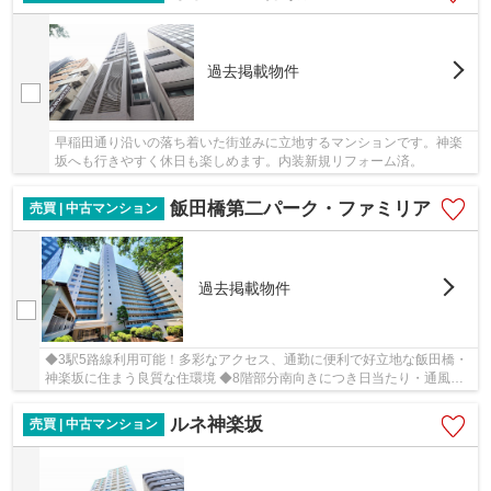
過去掲載物件
早稲田通り沿いの落ち着いた街並みに立地するマンションです。神楽
坂へも行きやすく休日も楽しめます。内装新規リフォーム済。
飯田橋第二パーク・ファミリア
売買 | 中古マンション
過去掲載物件
◆3駅5路線利用可能！多彩なアクセス、通勤に便利で好立地な飯田橋・
神楽坂に住まう良質な住環境 ◆8階部分南向きにつき日当たり・通風良
好！バルコニーからの眺望も良好です♪
ルネ神楽坂
売買 | 中古マンション