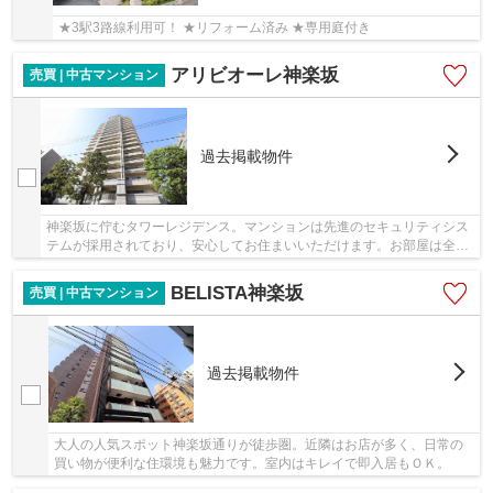
★3駅3路線利用可！ ★リフォーム済み ★専用庭付き
アリビオーレ神楽坂
売買 | 中古マンション
過去掲載物件
神楽坂に佇むタワーレジデンス。マンションは先進のセキュリティシス
テムが採用されており、安心してお住まいいただけます。お部屋は全居
室南向きのため、陽当り良好。
BELISTA神楽坂
売買 | 中古マンション
過去掲載物件
大人の人気スポット神楽坂通りが徒歩圏。近隣はお店が多く、日常の
買い物が便利な住環境も魅力です。室内はキレイで即入居もＯＫ。