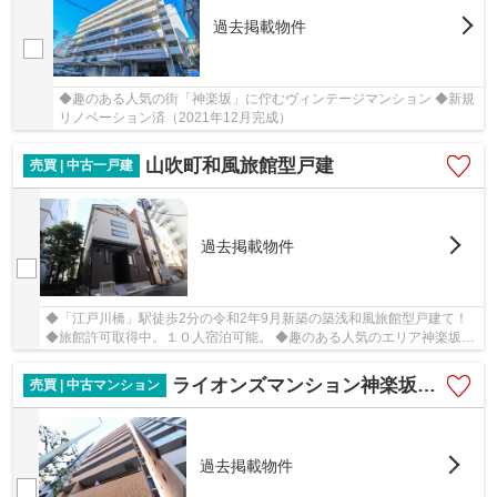
過去掲載物件
◆趣のある人気の街「神楽坂」に佇むヴィンテージマンション ◆新規
リノベーション済（2021年12月完成）
山吹町和風旅館型戸建
売買 | 中古一戸建
過去掲載物件
◆「江戸川橋」駅徒歩2分の令和2年9月新築の築浅和風旅館型戸建て！
◆旅館許可取得中。１０人宿泊可能。 ◆趣のある人気のエリア神楽坂に
佇む、和風モダンなおしゃれな外観♪
ライオンズマンション神楽坂第6
売買 | 中古マンション
過去掲載物件