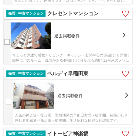
も楽しい街です。 内装リフォーム済でキレイです。ペット可も嬉しい
ですね♪
クレセントマンション
売買 | 中古マンション
過去掲載物件
ちょっと戸建て感覚！リビング・キッチン・玄関中心の3階部分と洋室3
部屋にバスルーム・洗面がある4階部分に分かれる約87.12平米のメゾネ
ットタイプ。ファミリーにおすすめ。ペット可...
ベルディ早稲田東
売買 | 中古マンション
過去掲載物件
人気の神楽坂へ徒歩圏、文教地区の早稲田方面へ徒歩圏、昔懐かしさ
感じる地蔵通り商店街へ徒歩圏。生活便利な良好な住環境です。
イトーピア神楽坂
売買 | 中古マンション