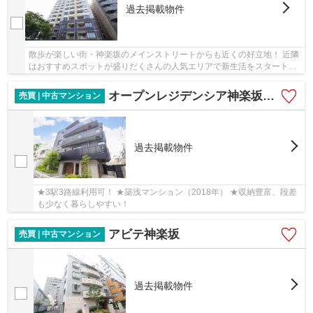
過去掲載物件
散歩が楽しい街・神楽坂のメインストリートからも近くの好立地！ 近隣
はおすすめスポットが盛りだくさんの人気エリアで新生活をスタート！
美味しいお店も多数あり、グルメの方にも
オープンレジデンシア神楽坂ウェスト・テラス
売買 | 中古マンション
過去掲載物件
★3駅3路線利用可！ ★築浅マンション（2018年） ★収納豊富、段差
も少なく暮らしやすい！
アビテ神楽坂
売買 | 中古マンション
過去掲載物件