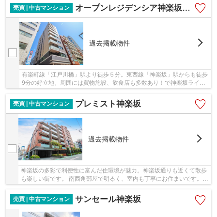
オープンレジデンシア神楽坂並木通り
売買 | 中古マンション
過去掲載物件
有楽町線「江戸川橋」駅より徒歩５分。東西線「神楽坂」駅からも徒歩
9分の好立地。周囲には買物施設、飲食店も多数あり！で神楽坂ライフ
を楽しめます。
プレミスト神楽坂
売買 | 中古マンション
過去掲載物件
神楽坂の多彩で利便性に富んだ住環境が魅力。神楽坂通りも近くて散歩
も楽しい街です。 南西角部屋で明るく、室内も丁寧にお住まいです。ペ
ット2匹可も嬉しいですね♪
サンセール神楽坂
売買 | 中古マンション