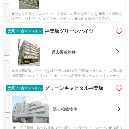
◆歴史と文化とグルメの街「神楽坂」で豊かな暮らしを ◆坂上の閑静な
住宅街に佇むラグジュアリーレジデンス ◆南向き陽当たり良好な
2SLDK、ファミリータイプ ◆良質な住環境と心安らぐ住空間
神楽坂グリーンハイツ
売買 | 中古マンション
過去掲載物件
★神楽坂駅徒歩2分・徒歩10分圏内3路線利用可能の好立地で、人気の神
楽坂商店街がすぐそばに！ ★これから新規全面スケルトンリフォームを
行いますので、室内・床下が全て新品のような状...
グリーンキャピタル神楽坂
売買 | 中古マンション
過去掲載物件
◆「江戸川橋」駅から徒歩３分！駅までフラットアプローチ♪ ◆３駅３