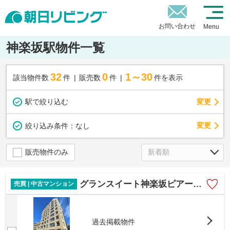
お問い合わせ
Menu
神楽坂駅物件一覧
32
0
1～30
該当物件数
件
販売数
件
件を表示
駅で絞り込む
変更
変更
絞り込み条件：
なし
販売物件のみ
グランスイート神楽坂ピアースノースヒルズ
売買 | 中古マンション
過去掲載物件