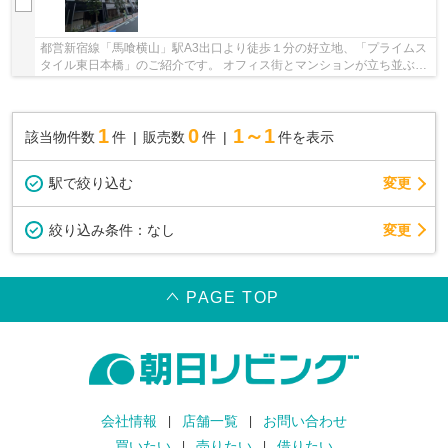
都営新宿線「馬喰横山」駅A3出口より徒歩１分の好立地、「プライムス
タイル東日本橋」のご紹介です。 オフィス街とマンションが立ち並ぶ静
かな街並みです。 コンビニや郵便局が至近で...
1
0
1～1
該当物件数
件
販売数
件
件を表示
駅で絞り込む
変更
変更
絞り込み条件：
なし
PAGE TOP
会社情報
店舗一覧
お問い合わせ
買いたい
売りたい
借りたい