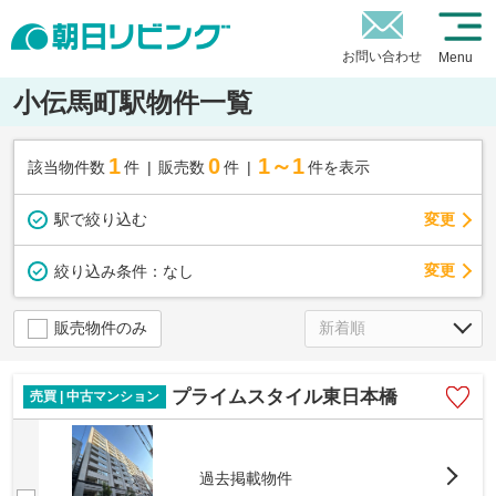
お問い合わせ
Menu
小伝馬町駅物件一覧
1
0
1～1
該当物件数
件
販売数
件
件を表示
駅で絞り込む
変更
変更
絞り込み条件：
なし
販売物件のみ
プライムスタイル東日本橋
売買 | 中古マンション
過去掲載物件