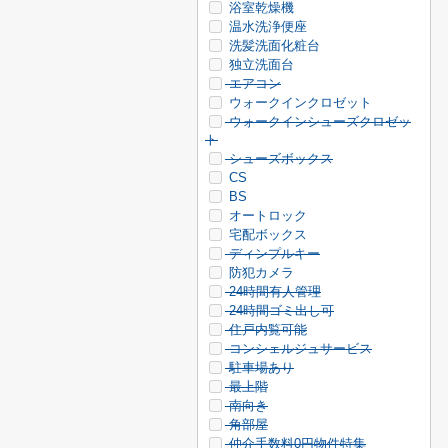
浴室乾燥機
温水洗浄便座
洗髪洗面化粧台
独立洗面台
エアコン
ウォークインクロゼット
ウォークインシューズクロゼッ
ト
シューズボックス
CS
BS
オートロック
宅配ボックス
ディンプルキー
防犯カメラ
24時間有人管理
24時間ゴミ出し可
住戸内覧可能
コンシェルジュサービス
駐車場あり
最上階
南向き
角部屋
仲介手数料0円物件特集