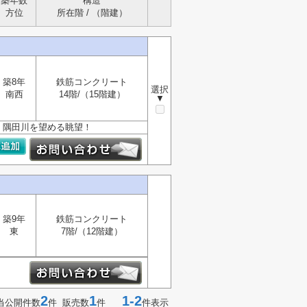
築年数
構造
方位
所在階 / （階建）
築8年
鉄筋コンクリート
選択
南西
14階/（15階建）
▼
 隅田川を望める眺望！
築9年
鉄筋コンクリート
東
7階/（12階建）
2
1
1-2
当公開件数
件 販売数
件
件表示