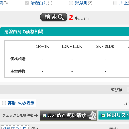
前
清澄白河
錦糸町
押上
(3)
(1)
(2)
2
件が該当
清澄白河の価格相場
1R～1K
1DK～1LDK
2K～2LDK
価格相場
-
-
-
空室件数
-
-
-
並び順：
募集中のみ表示
該
外観
/
間取り図
価格