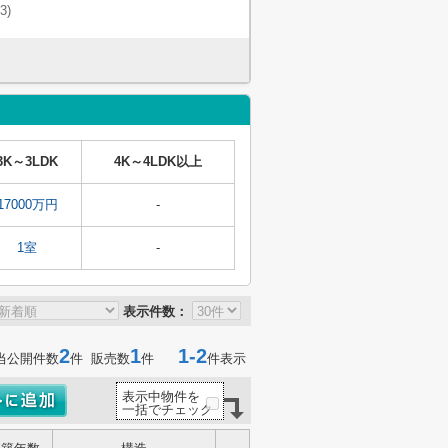
(3)
3K～3LDK
4K～4LDK以上
17000万円
-
1室
-
表示件数：
2
1
1-2
当公開件数
件 販売数
件
件表示
表示中物件を
一括でチェック