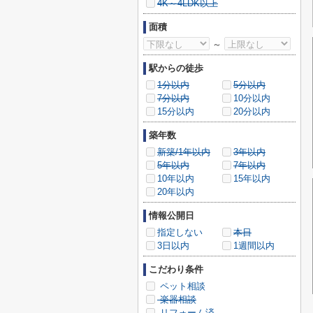
4K～4LDK以上
面積
～
駅からの徒歩
1分以内
5分以内
7分以内
10分以内
15分以内
20分以内
築年数
新築/1年以内
3年以内
5年以内
7年以内
10年以内
15年以内
20年以内
情報公開日
指定しない
本日
3日以内
1週間以内
こだわり条件
ペット相談
楽器相談
リフォーム済