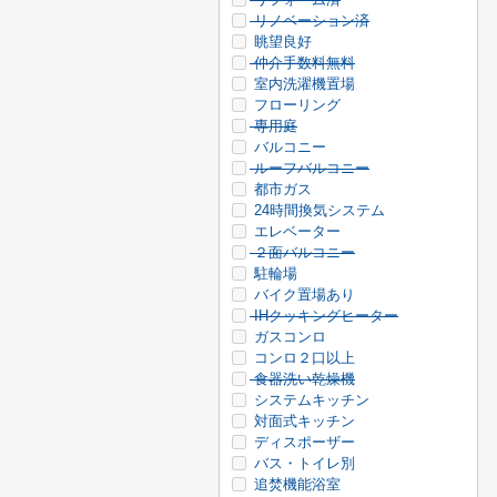
リノベーション済
眺望良好
仲介手数料無料
室内洗濯機置場
フローリング
専用庭
バルコニー
ルーフバルコニー
都市ガス
24時間換気システム
エレベーター
２面バルコニー
駐輪場
バイク置場あり
IHクッキングヒーター
ガスコンロ
コンロ２口以上
食器洗い乾燥機
システムキッチン
対面式キッチン
ディスポーザー
バス・トイレ別
追焚機能浴室