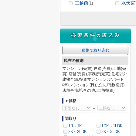
三越前
水天宮
(1)
種別で絞り込む
現在の種別
マンション(売買),戸建(売買),土地(売
買),店舗(売買),事務所(売買),住宅以外
建物全部,投資マンション,アパート
(棟),マンション(棟),ビル,戸建(投資),
店舗事務所,その他,土地(投資)
▼価格
～
間取り
1R～1K
1DK～1LDK
2K～2LDK
3K～3LDK