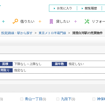
お気に入り
閲覧履歴
借りたい
貸したい
リフォ
・投資)路線・駅から探す
>
東京メトロ半蔵門線
>
清澄白河駅の売買物件
面積
下限なし～上限なし
築年数
指定しない
間取り
指定なし
青山一丁目
九段下
神保
(1)
(1)
(1)