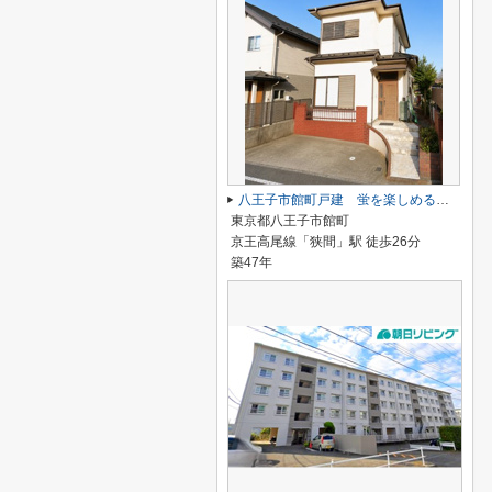
八王子市館町戸建 蛍を楽しめる自然豊かな幻想的エリア！
東京都八王子市館町
京王高尾線「狭間」駅 徒歩26分
築47年