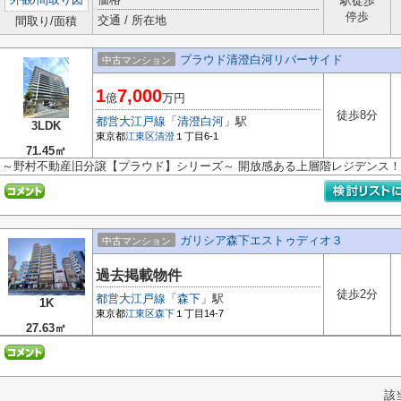
駅徒歩
停歩
交通 / 所在地
間取り/面積
プラウド清澄白河リバーサイド
中古マンション
1
7,000
億
万円
徒歩8分
都営大江戸線
「
清澄白河
」駅
3LDK
東京都
江東区
清澄
１丁目6-1
71.45㎡
～野村不動産旧分譲【プラウド】シリーズ～ 開放感ある上層階レジデンス！
ガリシア森下エストゥディオ３
中古マンション
過去掲載物件
徒歩2分
都営大江戸線
「
森下
」駅
1K
東京都
江東区
森下
１丁目14-7
27.63㎡
該