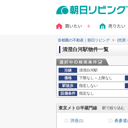
買いたい
売りたい
首都圏の不動産｜朝日リビング
>
(売買
清澄白河駅物件一覧
沿線
清澄白河駅
価格
下限なし～上限なし
駅徒歩
指定しない
設備条件
指定なし
東京メトロ半蔵門線
駅で絞り込む
渋谷
表参道
(1)