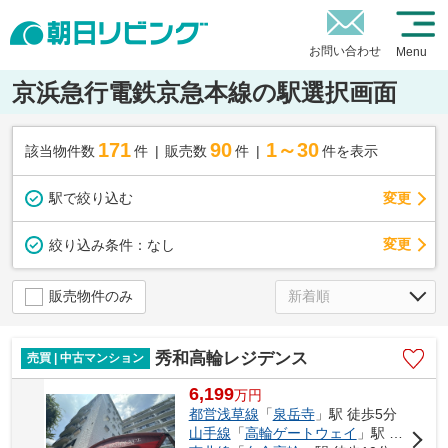
お問い合わせ
Menu
京浜急行電鉄京急本線の駅選択画面
171
90
1～30
該当物件数
件
販売数
件
件を表示
駅で絞り込む
変更
変更
絞り込み条件：
なし
販売物件のみ
秀和高輪レジデンス
売買 | 中古マンション
6,199
万
円
都営浅草線
「
泉岳寺
」駅 徒歩5分
山手線
「
高輪ゲートウェイ
」駅 徒歩9分