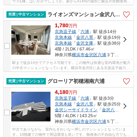
ウスE棟」はいかがでしょうか。家から414mの場所に横浜片吹郵便局が
あります。西友 能見台店まで455mです。駅まで...
ライオンズマンション金沢八景D棟
売買 | 中古マンション
1,780
万
円
京急逗子線
「
六浦
」駅 徒歩14分
京急本線
「
金沢八景
」駅 徒歩19分
京急本線
「
金沢文庫
」駅 徒歩38分
4階 / 2LDK / 67.46㎡
神奈川県
横浜市金沢区
六浦
３丁目9-3
駅まで徒歩14分でアクセス可能です。この物件は快適な室内環境が魅力
の中古マンションとなっています。横浜市金沢区にある京急逗子線六浦
周辺でこだわりの物件をお探しなら、当社にお...
グローリア初穂湘南六浦
売買 | 中古マンション
4,180
万
円
京急逗子線
「
六浦
」駅 徒歩3分
京急本線
「
金沢八景
」駅 徒歩25分
金沢シーサイドライン
「
金沢八景
」駅 徒歩
5階 / 4LDK / 143.25㎡
神奈川県
横浜市金沢区
六浦
５丁目43-1
中古でありながら、室内もきれいな一押しのマンションとなっていま
す。10階建ての物件で周辺環境も良いです。御身体の不自由な方でも安