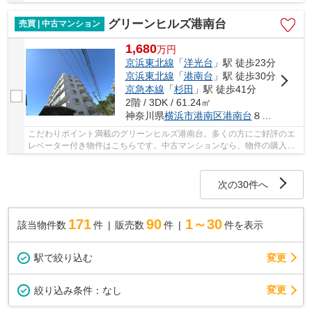
心のエレベーター付きの物件となっています。当...
グリーンヒルズ港南台
売買 | 中古マンション
1,680
万
円
京浜東北線
「
洋光台
」駅 徒歩23分
京浜東北線
「
港南台
」駅 徒歩30分
京急本線
「
杉田
」駅 徒歩41分
2階 / 3DK / 61.24㎡
神奈川県
横浜市港南区
港南台
８丁目39-28
こだわりポイント満載のグリーンヒルズ港南台。多くの方にご好評のエ
レベーター付き物件はこちらです。中古マンションなら、物件の購入も
スムーズです。不動産のことでお悩みなら、先...
次の30件へ
171
90
1～30
該当物件数
件
販売数
件
件を表示
駅で絞り込む
変更
変更
絞り込み条件：
なし