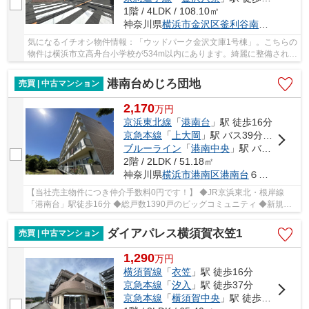
1階 / 4LDK / 108.10㎡
神奈川県
横浜市金沢区
釜利谷南
２丁目50-1
気になるイチオシ物件情報：「ウッドパーク金沢文庫1号棟」。こちらの
物件は横浜市立高舟台小学校が534m以内にあります。綺麗に整備された
中古マンションで清潔感を感じます。多種多様...
港南台めじろ団地
売買 | 中古マンション
2,170
万
円
京浜東北線
「
港南台
」駅 徒歩16分
京急本線
「
上大岡
」駅 バス39分 「榎戸（横浜市）」 停歩7分
ブルーライン
「
港南中央
」駅 バス30分 「榎戸（横浜市）」 停歩7分
2階 / 2LDK / 51.18㎡
神奈川県
横浜市港南区
港南台
６丁目１－46
【当社売主物件につき仲介手数料0円です！】 ◆JR京浜東北・根岸線
「港南台」駅徒歩16分 ◆総戸数1390戸のビッグコミュニティ ◆新規リ
ノベーション（令和8年6月） ◆人気の2階住戸 ◆南側...
ダイアパレス横須賀衣笠1
売買 | 中古マンション
1,290
万
円
横須賀線
「
衣笠
」駅 徒歩16分
京急本線
「
汐入
」駅 徒歩37分
京急本線
「
横須賀中央
」駅 徒歩35分