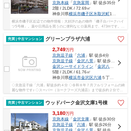
京急本線
「
京急富岡
」駅 徒歩35分
2階 / 2LDK / 72.69㎡
神奈川県
横浜市磯子区
氷取沢町
150-4
横浜市磯子区近辺での物件情報：大好評のあの物件「磯子台パークハイ
ツ5号棟」。薬や日用品を買うのに便利なヒロ薬局まで、473mです。築
45年の中古マンションです。多種多様な不動産情...
グリーンプラザ六浦
売買 | 中古マンション
2,749
万
円
京急逗子線
「
六浦
」駅 徒歩4分
京急逗子線
「
金沢八景
」駅 徒歩18分
金沢シーサイドライン
「
金沢八景
」駅 徒歩
5階 / 2LDK / 61.76㎡
神奈川県
横浜市金沢区
六浦
５丁目21-3
◇京急逗子線「六浦」駅徒歩約４分 ◇令和８年７月フルリフォームの綺
麗な物件です♪ ◇スーパー（ヨークフーズ六浦店）まで徒歩約２分で便
利！ ◇５階住戸・エレベーター付き・2LDK・東向...
ウッドパーク金沢文庫1号棟
売買 | 中古マンション
3,180
万
円
京急本線
「
金沢文庫
」駅 徒歩30分
京急逗子線
「
六浦
」駅 徒歩26分
京急逗子線
「
金沢八景
」駅 徒歩30分