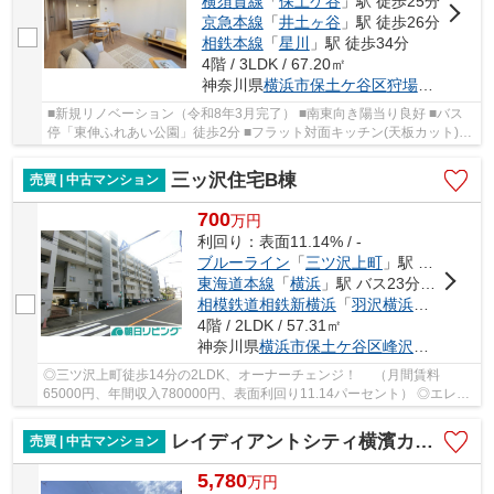
横須賀線
「
保土ケ谷
」駅 徒歩25分
京急本線
「
井土ヶ谷
」駅 徒歩26分
相鉄本線
「
星川
」駅 徒歩34分
4階 / 3LDK / 67.20㎡
神奈川県
横浜市保土ケ谷区
狩場町
422-10
■新規リノベーション（令和8年3月完了） ■南東向き陽当り良好 ■バス
停「東伸ふれあい公園」徒歩2分 ■フラット対面キッチン(天板カット)、
ペンダントライト採用！
三ッ沢住宅B棟
売買 | 中古マンション
700
万
円
利回り：表面11.14% / -
ブルーライン
「
三ツ沢上町
」駅 徒歩14分
東海道本線
「
横浜
」駅 バス23分 「三ッ沢池」 停歩1分
相模鉄道相鉄新横浜
「
羽沢横浜国大
」駅 徒
4階 / 2LDK / 57.31㎡
神奈川県
横浜市保土ケ谷区
峰沢町
260-11
◎三ツ沢上町徒歩14分の2LDK、オーナーチェンジ！ （月間賃料
65000円、年間収入780000円、表面利回り11.14パーセント） ◎エレベ
ーター有り、ゆとりあるリビングダイニング！ ◎目の前...
レイディアントシティ横濱カルティエ6
売買 | 中古マンション
5,780
万
円