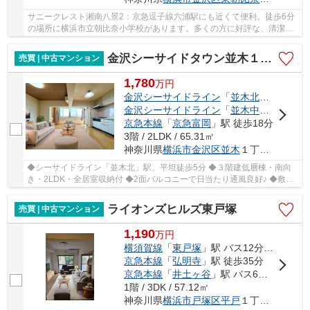
サニークレスト湘南八景2：京急逗子線六浦駅にも近くて便利。徒歩6分
の場所に横浜市立朝比奈小学校があります。多くの方に好評な、清潔感
のある室内が魅力の中古マンションです。こち...
金沢シーサイドタウン並木１丁目第一住宅
売買 | 中古マンション
1,780
万
円
金沢シーサイドライン
「
並木北
」駅 徒歩5
金沢シーサイドライン
「
並木中央
」駅 徒歩
京急本線
「
京急富岡
」駅 徒歩18分
3階 / 2LDK / 65.31㎡
神奈川県
横浜市金沢区
並木
１丁目9-10
◆シーサイドライン「並木北」駅、平坦徒歩5分 ◆３階建低層棟・南向
き・2LDK・全居室収納付 ◆2面バルコニーで日当たり通風良好♪ ◆敷地
内駐車場あり（月額11000円） ◆フラット３５利用可
ライオンズヒルズ東戸塚
売買 | 中古マンション
1,190
万
円
横須賀線
「
東戸塚
」駅 バス12分 「平和台」 停歩3分
京急本線
「
弘明寺
」駅 徒歩35分
京急本線
「
井土ヶ谷
」駅 バス6分 「引越坂」 停歩8分
1階 / 3DK / 57.12㎡
神奈川県
横浜市戸塚区
平戸
１丁目3-1