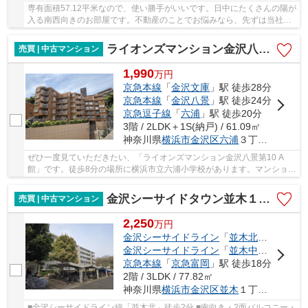
専有面積57.12平米なので、使い勝手がいいです。日中にたくさんの陽が
入る南西向きのお部屋です。不動産のことでお悩みなら、先ずは当社を
お尋ねください。経験豊富なプロのスタッフが...
ライオンズマンション金沢八景第10 A館
売買 | 中古マンション
1,990
万
円
京急本線
「
金沢文庫
」駅 徒歩28分
京急本線
「
金沢八景
」駅 徒歩24分
京急逗子線
「
六浦
」駅 徒歩20分
3階 / 2LDK＋1S(納戸) / 61.09㎡
神奈川県
横浜市金沢区
六浦
３丁目42-1
ぜひ一度見ていただきたい、「ライオンズマンション金沢八景第10 A
館」です。徒歩8分の場所に横浜市立六浦小学校があります。マンション
にどんな人が住んでいるのかも中古マンションな...
金沢シーサイドタウン並木１丁目第３住宅１２街区
売買 | 中古マンション
2,250
万
円
金沢シーサイドライン
「
並木北
」駅 徒歩2
金沢シーサイドライン
「
並木中央
」駅 徒歩
京急本線
「
京急富岡
」駅 徒歩18分
2階 / 3LDK / 77.82㎡
神奈川県
横浜市金沢区
並木
１丁目12-3
■金沢シーサイドライン線「並木北」徒歩2分 ■南向き・2面バルコニー・