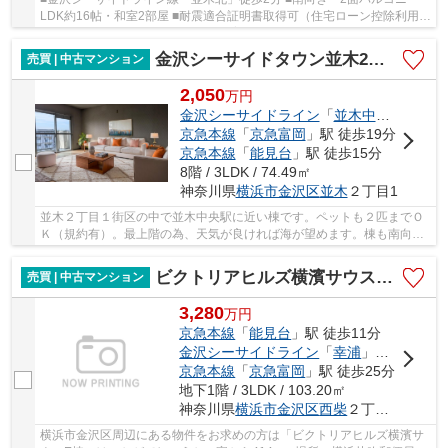
LDK約16帖・和室2部屋 ■耐震適合証明書取得可（住宅ローン控除利用
可） ■フラット35利用可 ■ペット飼育可能（細則...
金沢シーサイドタウン並木2丁目第1住宅
売買 | 中古マンション
2,050
万
円
金沢シーサイドライン
「
並木中央
」駅 徒
京急本線
「
京急富岡
」駅 徒歩19分
京急本線
「
能見台
」駅 徒歩15分
8階 / 3LDK / 74.49㎡
神奈川県
横浜市金沢区
並木
２丁目1
並木２丁目１街区の中で並木中央駅に近い棟です。ペットも２匹までＯ
Ｋ（規約有）。最上階の為、天気が良ければ海が望めます。棟も南向き
のため、お部屋も明るく、日当たり・眺望・通...
ビクトリアヒルズ横濱サウスE棟
売買 | 中古マンション
3,280
万
円
京急本線
「
能見台
」駅 徒歩11分
金沢シーサイドライン
「
幸浦
」駅 徒歩21分
京急本線
「
京急富岡
」駅 徒歩25分
地下1階 / 3LDK / 103.20㎡
神奈川県
横浜市金沢区
西柴
２丁目31
横浜市金沢区周辺にある物件をお求めの方は「ビクトリアヒルズ横濱サ