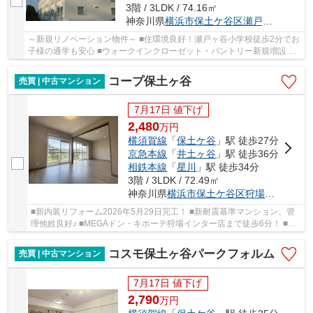
3階 / 3LDK / 74.16㎡
神奈川県
横浜市保土ケ谷区
瀬戸ケ谷町
～新規リノベーション物件～ ■住環境良好！瀬戸ヶ谷小学校徒歩2分でお
子様の通学も安心 ■ウォークインクローゼット・パントリー新規増設 ■
開放感のある対面キッチン ■おしゃれなアクセ...
コープ保土ヶ谷
売買 | 中古マンション
7月17日 値下げ
2,480
万
円
横須賀線
「
保土ケ谷
」駅 徒歩27分
京急本線
「
井土ヶ谷
」駅 徒歩36分
相鉄本線
「
星川
」駅 徒歩34分
3階 / 3LDK / 72.49㎡
神奈川県
横浜市保土ケ谷区
狩場町
２６ー
■新内装リフォーム2026年5月29日完工！ ■新耐震基準マンション、管
理他姓良好♪ ■MEGAドン・キホーテ狩場インター店まで徒歩6分！ ■岩
崎小学校が徒歩圏内♪
コスモ保土ヶ谷パークフォルム
売買 | 中古マンション
7月17日 値下げ
2,790
万
円