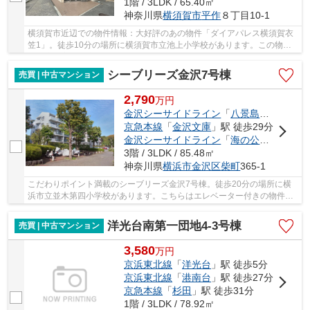
1階 / 3LDK / 65.40㎡
神奈川県
横須賀市
平作
８丁目10-1
横須賀市近辺での物件情報：大好評のあの物件「ダイアパレス横須賀衣
笠1」。徒歩10分の場所に横須賀市立池上小学校があります。この物件
は快適な室内環境が魅力の中古マンションとなっ...
シーブリーズ金沢7号棟
売買 | 中古マンション
2,790
万
円
金沢シーサイドライン
「
八景島
」駅 徒歩7
京急本線
「
金沢文庫
」駅 徒歩29分
金沢シーサイドライン
「
海の公園柴口
」駅
3階 / 3LDK / 85.48㎡
神奈川県
横浜市金沢区
柴町
365-1
こだわりポイント満載のシーブリーズ金沢7号棟。徒歩20分の場所に横
浜市立並木第四小学校があります。こちらはエレベーター付きの物件で
す。中古マンションなら、物件の購入もスムーズ...
洋光台南第一団地4-3号棟
売買 | 中古マンション
3,580
万
円
京浜東北線
「
洋光台
」駅 徒歩5分
京浜東北線
「
港南台
」駅 徒歩27分
京急本線
「
杉田
」駅 徒歩31分
1階 / 3LDK / 78.92㎡