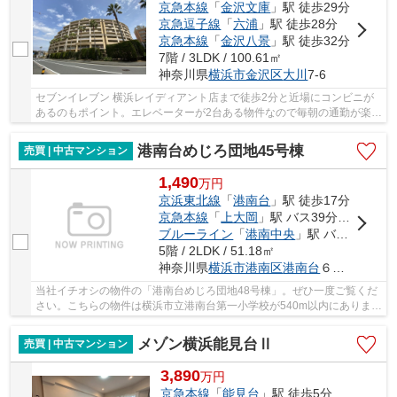
京急本線
「
金沢文庫
」駅 徒歩29分
京急逗子線
「
六浦
」駅 徒歩28分
京急本線
「
金沢八景
」駅 徒歩32分
7階 / 3LDK / 100.61㎡
神奈川県
横浜市金沢区
大川
7-6
セブンイレブン 横浜レイディアント店まで徒歩2分と近場にコンビニが
あるのもポイント。エレベーターが2台ある物件なので毎朝の通勤が楽に
行えます。中古ながらも綺麗な室内と魅力的な...
港南台めじろ団地45号棟
売買 | 中古マンション
1,490
万
円
京浜東北線
「
港南台
」駅 徒歩17分
京急本線
「
上大岡
」駅 バス39分 「榎戸（横浜市）」 停歩7分
ブルーライン
「
港南中央
」駅 バス30分 「榎戸（横浜市）」 停歩7分
5階 / 2LDK / 51.18㎡
神奈川県
横浜市港南区
港南台
６丁目1-25
当社イチオシの物件の「港南台めじろ団地48号棟」。ぜひ一度ご覧くだ
さい。こちらの物件は横浜市立港南台第一小学校が540m以内にありま
す。中古マンションなら、物件の購入もスムーズ...
メゾン横浜能見台Ⅱ
売買 | 中古マンション
3,890
万
円
京急本線
「
能見台
」駅 徒歩5分