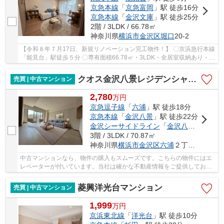
京急本線
「
京急富岡
」駅 徒歩16分
京急本線
「
金沢文庫
」駅 徒歩25分
2階 / 3LDK / 66.78㎡
神奈川県
横浜市金沢区
堀口
20-2
【令和８年７月17日、新規リノベーション完工物件！】 〇京浜急行本線
「能見台」駅徒歩５分 〇専有面積66.78㎡・3LDK・全居室収納あり・２
階住戸 〇商業施設が充実した住環境
クオス金沢八景レジデンシャルステージ
売買 | 中古マンション
2,780
万
円
京急逗子線
「
六浦
」駅 徒歩18分
京急本線
「
金沢八景
」駅 徒歩22分
金沢シーサイドライン
「
金沢八景
」駅 徒歩
3階 / 3LDK / 70.87㎡
神奈川県
横浜市金沢区
六浦
２丁目12-18
中古マンションなら、物件の購入もスムーズです。こちらの物件にはエ
レベーターが付いています。当社は確かな不動産情報をご提供しており
ます。こだわりやご要望などがあれば、メール...
菱興洋光台マンション
売買 | 中古マンション
1,999
万
円
京浜東北線
「
洋光台
」駅 徒歩10分