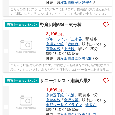
神奈川県
横浜市磯子区
洋光台
５丁目4-3
こちらの物件はコンビニまで392mにあります。横浜銀行洋光台支店が歩
いて281mのところにあります。住んでいて心地の良い中古マンションで
魅力的です。駅徒歩5分というアクセスの良さが...
野庭団地634－弐号棟
売買 | 中古マンション
2,198
万
円
ブルーライン
「
上永谷
」駅 徒歩24分
京浜東北線
「
港南台
」駅 徒歩25分
京急本線
「
上大岡
」駅 バス25分 「野庭中央公園」 停歩3分
5階 / 3LDK / 83.64㎡
神奈川県
横浜市港南区
野庭町
634
こちらは12階建ての物件です。中古ながらも綺麗な室内と魅力的な住環
境のマンションです。あると何かと便利な、エレベーターのある物件と
なっています。不動産のことで確認したいこと...
サニークレスト湘南八景2
売買 | 中古マンション
1,899
万
円
京急逗子線
「
六浦
」駅 徒歩17分
京急本線
「
金沢八景
」駅 徒歩33分
金沢シーサイドライン
「
金沢八景
」駅 徒歩
6階 / 3LDK / 69.60㎡
神奈川県
横浜市金沢区
東朝比奈
２丁目2-35