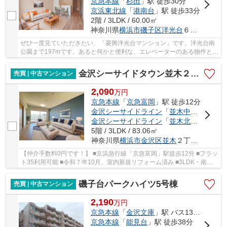
京急本線
「
杉田
」駅 徒歩30分
京浜東北線
「
港南台
」駅 徒歩33分
2階 / 3LDK / 60.00㎡
神奈川県
横浜市磯子区
洋光台
６丁目1-15
ぜひ一度見ていただきたい、「菱興洋光台マンション」です。洋光台南
公園まで197mです。あると何かと便利な、エレベーターのある物件とな
っています。この物件は快適な室内環境が魅力...
金沢シーサイドタウン並木２丁目６街区
売買 | 中古マンション
2,090
万
円
京急本線
「
京急富岡
」駅 徒歩12分
金沢シーサイドライン
「
並木中央
」駅 徒歩
金沢シーサイドライン
「
並木北
」駅 徒歩1
5階 / 3LDK / 83.06㎡
神奈川県
横浜市金沢区
並木
２丁目6-1
【仲介手数料0円です！】 ■京浜急行線「京急富岡」駅徒歩12分 ■フラッ
ト35利用可能 ■令和７年10月、室内新規リフォーム済み ■3LDK・南向
き・2面バルコニー・日当たり眺望良好！
磯子台パークハイツ5号棟
売買 | 中古マンション
2,190
万
円
京急本線
「
金沢文庫
」駅 バス13分 「氷取沢」 停歩6分
京急本線
「
能見台
」駅 徒歩38分