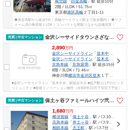
南北線
「
白金高輪
」駅 徒歩10分
2階 / 1LDK / 51.75㎡
東京都
港区
高輪
２丁目1-11
◆泉岳寺駅から徒歩5分！高輪ゲートウェイ駅まで徒歩圏内！ ◆リフ
ォーム済の角部屋１LDK！コンパクトな間取りながら設備充実！
金沢シーサイドタウンさざなみ団地第1住宅12号棟
売買 | 中古マンション
2,890
万
円
金沢シーサイドライン
「
並木中央
」駅 徒歩
金沢シーサイドライン
「
並木北
」駅 徒歩1
京急本線
「
京急富岡
」駅 徒歩15分
8階 / 3LDK / 71.46㎡
神奈川県
横浜市金沢区
並木
１丁目17-12
■金沢シーサイドライン「並木中央」駅徒歩８分 ■総戸数111戸のビッグ
コミュニティ ■新規リノベーション物件（令和8年10月下旬完了予定） ■
南向き・3LDK・ウォークインクローゼット付き
保土ヶ谷ファミールハイツ弐号棟
売買 | 中古マンション
1,680
万
円
横須賀線
「
保土ケ谷
」駅 バス10分 「瀬戸ヶ谷小学校」 停歩1分
京急本線
「
井土ヶ谷
」駅 バス9分 「永田町住宅前」 停歩7分
相鉄本線
「
天王町
」駅 バス7分 「保土ケ谷町２丁目」 停歩10分