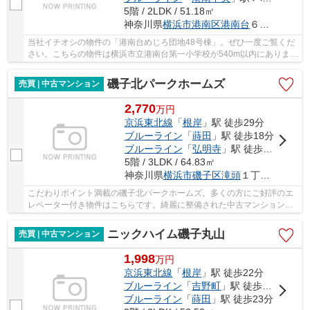
5階 / 2LDK / 51.18㎡
神奈川県
横浜市港南区
港南台
６丁目1-25
当社イチオシの物件の「港南台めじろ団地48号棟」。ぜひ一度ご覧くだ
さい。こちらの物件は横浜市立港南台第一小学校が540m以内にありま
す。中古マンションなら、物件の購入もスムーズ...
磯子北パークホームズ
売買 | 中古マンション
2,770
万
円
京浜東北線
「
根岸
」駅 徒歩29分
ブルーライン
「
蒔田
」駅 徒歩18分
ブルーライン
「
弘明寺
」駅 徒歩26分
5階 / 3LDK / 64.83㎡
神奈川県
横浜市磯子区
滝頭
１丁目6-9
こだわりポイント満載の磯子北パークホームズ。多くの方にご好評のエ
レベーター付き物件はこちらです。綺麗に整備された中古マンションで
清潔感を感じます。横浜市磯子区で不動産をお...
ニックハイム磯子丸山
売買 | 中古マンション
1,998
万
円
京浜東北線
「
根岸
」駅 徒歩22分
ブルーライン
「
吉野町
」駅 徒歩25分
ブルーライン
「
蒔田
」駅 徒歩23分