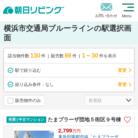
お問い合わせ
Menu
横浜市交通局ブルーラインの駅選択画
面
130
86
1～30
該当物件数
件
販売数
件
件を表示
駅で絞り込む
変更
変更
絞り込み条件：
なし
販売物件のみ
たまプラーザ団地５街区９号棟
売買 | 中古マンション
2,799
万
円
東急田園都市線
「
たまプラーザ
」駅 徒歩