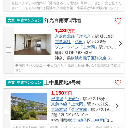
当社イチオシの物件の「港南台めじろ団地48号棟」。ぜひ一度ご覧くだ
さい。こちらの物件は横浜市立港南台第一小学校が540m以内にありま
す。中古マンションなら、物件の購入もスムーズ...
洋光台南第1団地
売買 | 中古マンション
1,480
万
円
京浜東北線
「
洋光台
」駅 徒歩9分
京急本線
「
杉田
」駅 バス8分 「洋光台駅前」 停歩6分
ブルーライン
「
上大岡
」駅 バス22分 「洋光台駅前」 停歩6分
5階 / 3LDK / 63.43㎡
神奈川県
横浜市磯子区
洋光台
５丁目4
◆南向きバルコニー ◆日当たり・風通し良好 ◆JR洋光台駅まで徒歩
９分
上中里団地8号棟
売買 | 中古マンション
1,150
万
円
根岸線
「
洋光台
」駅 バス15分 「さわの里小学校前」 停歩2分
京急本線
「
上大岡
」駅 バス21分 「さわの里小学校前」 停歩2分
京急本線
「
金沢文庫
」駅 バス19分 「上中里郵便局前」 停歩8分
2階 / 2LDK / 56.10㎡
神奈川県
横浜市磯子区
上中里町
1028
上中里団地8号棟の詳しい情報。中古マンションなら、物件の購入もスム