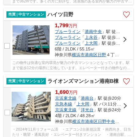
まで362mです。多くの方に好評な、清潔感のある室内が魅力の中古マン
ションです。駅徒歩10分の物件です。横浜市港...
ハイツ日野
売買 | 中古マンション
1,799
万
円
ブルーライン
「
港南中央
」駅 徒歩12分
ブルーライン
「
上永谷
」駅 徒歩17分
ブルーライン
「
上大岡
」駅 徒歩24分
6階 / 2LDK / 55.15㎡
神奈川県
横浜市港南区
日野
４丁目1-32
この物件は快適な室内環境が魅力の中古マンションとなっています。駅
まで徒歩12分の場所に立地しています。エレベーター付きの物件なの
で、重い荷物を運ぶ時に便利です。当社オススメ...
ライオンズマンション港南B棟
売買 | 中古マンション
1,690
万
円
京浜東北線
「
港南台
」駅 徒歩20分
京急本線
「
上大岡
」駅 バス11分 「日野」 停歩4分
京浜東北線
「
洋光台
」駅 徒歩24分
4階 / 2LDK / 48.28㎡
神奈川県
横浜市港南区
日野中央
２丁目39-1
・2024年11月リフォーム済 ・エアコン2台新規設置 ・南西向き、日当
たり・眺望・通風良好 ・エレベーター付きマンション ・港南台駅、洋