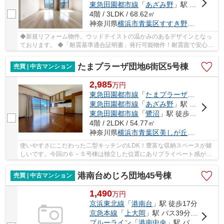
東急田園都市線
「
あざみ野
」駅 徒歩32分
4階 / 3LDK / 68.62㎡
神奈川県
横浜市青葉区
すすき野
２丁目
◆新規リフォーム物件。ウッドテイストの温かみのあるデザインとなっ
ております。 ◆「耐震基準適合証明書」発行可能物件！耐震面で安心で
きるのは嬉しいポイント！ ◆室内全室の窓サッシ...
たまプラーザ団地6街区5号棟
売買 | 中古マンション
2,985
万
円
東急田園都市線
「
たまプラーザ
」駅 徒歩1
東急田園都市線
「
あざみ野
」駅 徒歩25分
東急田園都市線
「
鷺沼
」駅 徒歩30分
4階 / 2LDK / 54.77㎡
神奈川県
横浜市青葉区
美しが丘
１丁目21
使いやすさにこだわった二型キッチンのLDK！豊富な収納スペースが嬉
しいです。今回の６－５号棟は独立した位置にありプライベート感があ
ります。たまプラーザ駅まで徒歩圏内、渋谷駅ま...
港南台めじろ団地45号棟
売買 | 中古マンション
1,490
万
円
京浜東北線
「
港南台
」駅 徒歩17分
京急本線
「
上大岡
」駅 バス39分 「榎戸（横浜市）」 停歩7分
ブルーライン
「
港南中央
」駅 バス30分 「榎戸（横浜市）」 停歩7分