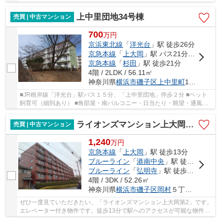
光台駅、上大岡駅方面のバス便あります。
上中里団地34号棟
売買 | 中古マンション
700
万
円
京浜東北線
「
洋光台
」駅 徒歩26分
京急本線
「
上大岡
」駅 バス21分 「上中里団地」 停歩2分
京急本線
「
杉田
」駅 徒歩21分
4階 / 2LDK / 56.11㎡
神奈川県
横浜市磯子区
上中里町
1038
■JR根岸線「洋光台」駅バス１５分、「上中里団地」停歩２分 ■ペット
飼育可（細則あり） ■角部屋・南バルコニー・日当たり・眺望・通風良
好 ■耐震基準適合証明書発行可能！（住宅ローン...
ライオンズマンション上大岡第2
売買 | 中古マンション
1,240
万
円
京急本線
「
上大岡
」駅 徒歩13分
ブルーライン
「
港南中央
」駅 徒歩31分
ブルーライン
「
弘明寺
」駅 徒歩22分
4階 / 3DK / 52.26㎡
神奈川県
横浜市磯子区
岡村
５丁目21-21
ぜひ一度見ていただきたい、「ライオンズマンション上大岡第2」です。
エレベーター付き物件です。徒歩13分で駅へのアクセスが可能な物件で
す。マンションにどんな人が住んでいるのかも...