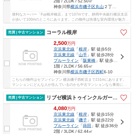
2階 / 2LDK / 52.50㎡
神奈川県
横浜市磯子区
丸山
２丁目8-15
便利なスーパー「Fuji根岸橋店」まで107mです。静岡中央銀行横浜支店
が歩いて100mのところにあります。この物件は快適な室内環境が魅力の
中古マンションとなっています。こちらの物件...
コーラル根岸
売買 | 中古マンション
2,500
万
円
京浜東北線
「
根岸
」駅 徒歩5分
京浜東北線
「
山手
」駅 徒歩28分
ブルーライン
「
阪東橋
」駅 徒歩36分
1階 / 2LDK / 56.65㎡
神奈川県
横浜市磯子区
西町
6-10
こちらの物件はセブンイレブン 横浜磯子西町店まで231mにあります。
マンションにどんな人が住んでいるのかも中古マンションなら事前に知
れます。徒歩で駅にアクセスできる環境が嬉しい...
リブゼ横浜トゥインクルガーデン
売買 | 中古マンション
4,080
万
円
京浜東北線
「
根岸
」駅 徒歩15分
京浜東北線
「
磯子
」駅 徒歩22分
ブルーライン
「
蒔田
」駅 徒歩36分
2階 / 3LDK / 62.44㎡