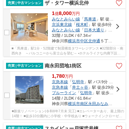
ザ・タワー横浜北仲
売買 | 中古マンション
1
8,000
億
万
円
みなとみらい線
「
馬車道
」駅 徒歩1分
京浜東北線
「
桜木町
」駅 徒歩8分
みなとみらい線
「
日本大通り
」駅 徒歩8分
32階 / 1LDK / 67.34㎡
神奈川県
横浜市中区
北仲通
５丁目57-2
■「馬車道」駅1分・52階建て制震構造タワーレジデンス ■32階部分・南
西向き ～バルコニーから富士山を望む～ ▪ホテルライクな内廊下設計
▪24 時間有人管理（夜間警備員対応） ▪コンシ...
南永田団地1街区
売買 | 中古マンション
1,780
万
円
京急本線
「
弘明寺
」駅 バス9分 「南永田入口」 停歩1分
京急本線
「
井土ヶ谷
」駅 徒歩29分
ブルーライン
「
弘明寺
」駅 徒歩30分
14階 / 2LDK / 61.84㎡
神奈川県
横浜市南区
永田みなみ台
1-1
■新規リノベーション(令和8年7月末 完工) ■エレベーターあり、最上階の
14階！ ■徒歩10分圏内に小学校・中学校あり ■ウォークインクローゼッ
ト2カ所 ■趣味や仕事に使えるDENあり
スカイビュー戸塚弐号棟
売買 | 中古マンション