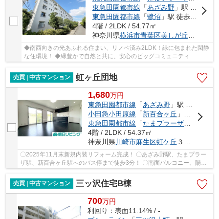
東急田園都市線
「
あざみ野
」駅 徒歩25分
東急田園都市線
「
鷺沼
」駅 徒歩30分
4階 / 2LDK / 54.77㎡
神奈川県
横浜市青葉区
美しが丘
１丁目1-2
◆南西向きの光あふれる住まい、リノベ済み2LDK！緑に包まれた閑静
な住環境！ ◆緑豊かで自然と共に、安心のビッグコミュニティ
虹ヶ丘団地
売買 | 中古マンション
1,680
万
円
東急田園都市線
「
あざみ野
」駅 バス15分 「虹ヶ丘団地」 停歩3分
小田急小田原線
「
新百合ヶ丘
」駅 バス25分 「虹が丘小学校」 停歩5分
東急田園都市線
「
たまプラーザ
」駅 バス1
4階 / 2LDK / 54.37㎡
神奈川県
川崎市麻生区
虹ケ丘
３丁目1-10
〇2025年11月末新規内装リフォーム完成！ 〇あざみ野駅、たまプラー
ザ駅、新百合ヶ丘駅へのバス停まで徒歩3分！ 〇南面バルコニー、陽当
り・通風良好！ 〇角部屋、南向きの2LDK！
三ッ沢住宅B棟
売買 | 中古マンション
700
万
円
利回り：表面11.14% / -