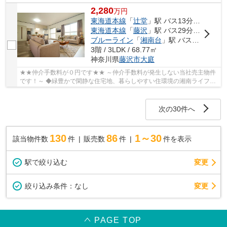
2,280
万
円
東海道本線
「
辻堂
」駅 バス13分 「駒寄」 停歩5分
東海道本線
「
藤沢
」駅 バス29分 「駒寄」 停歩6分
ブルーライン
「
湘南台
」駅 バス18分 「駒寄住宅北」 停歩3分
3階 / 3LDK / 68.77㎡
神奈川県
藤沢市
大庭
★★仲介手数料が０円です★★ ～仲介手数料が発生しない当社売主物件
です！～ ◆緑豊かで閑静な住宅地、暮らしやすい住環境の湘南ライフタ
ウン、駒寄第一住宅のご紹介です！ ◆2026年6月新...
次の30件へ
130
86
1～30
該当物件数
件
販売数
件
件を表示
駅で絞り込む
変更
変更
絞り込み条件：
なし
PAGE TOP