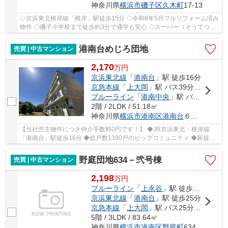
神奈川県
横浜市磯子区
久木町
17-13
◇京浜東北根岸線「根岸」駅徒歩15分 ◇令和8年5月フルリフォーム済み
物件 ◇磯子小学校まで徒歩約3分で通学も安心 ◇スーパー（そうてつロ
ーゼン）まで徒歩約6分で生活に便利 ◇アフターサ...
港南台めじろ団地
売買 | 中古マンション
2,170
万
円
京浜東北線
「
港南台
」駅 徒歩16分
京急本線
「
上大岡
」駅 バス39分 「榎戸（横浜市）」 停歩7分
ブルーライン
「
港南中央
」駅 バス30分 「榎戸（横浜市）」 停歩7分
2階 / 2LDK / 51.18㎡
神奈川県
横浜市港南区
港南台
６丁目１－46
【当社売主物件につき仲介手数料0円です！】 ◆JR京浜東北・根岸線
「港南台」駅徒歩16分 ◆総戸数1390戸のビッグコミュニティ ◆新規リ
ノベーション（令和8年6月） ◆人気の2階住戸 ◆南側...
野庭団地634－弐号棟
売買 | 中古マンション
2,198
万
円
ブルーライン
「
上永谷
」駅 徒歩24分
京浜東北線
「
港南台
」駅 徒歩25分
京急本線
「
上大岡
」駅 バス25分 「野庭中央公園」 停歩3分
5階 / 3LDK / 83.64㎡
神奈川県
横浜市港南区
野庭町
634