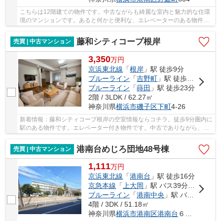
こちらは12階建ての物件です。中古ながらも綺麗な室内と魅力的な住環
境のマンションです。あると何かと便利な、エレベーターのある物件と
なっています。不動産のことで確認したいこと...
藤和シティコープ根岸
売買 | 中古マンション
3,350
万
円
京浜東北線
「
根岸
」駅 徒歩9分
ブルーライン
「
吉野町
」駅 徒歩29分
ブルーライン
「
蒔田
」駅 徒歩23分
2階 / 3LDK / 62.27㎡
神奈川県
横浜市磯子区
下町
4-26
新着情報：藤和シティコープ根岸の空室情報ならコチラ。徒歩9分圏内に
駅のある物件です。エレベーター付き物件です。中古でありながら、綺
麗で機能的な設備のあるマンションです。交通...
港南台めじろ団地48号棟
売買 | 中古マンション
1,111
万
円
京浜東北線
「
港南台
」駅 徒歩16分
京急本線
「
上大岡
」駅 バス39分 「榎戸（横浜市）」 停歩7分
ブルーライン
「
港南中央
」駅 バス30分 「榎戸（横浜市）」 停歩7分
4階 / 3DK / 51.18㎡
神奈川県
横浜市港南区
港南台
６丁目１－４８