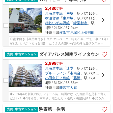
2,480
万
円
東海道本線
「
戸塚
」駅 バス16分 「上矢部」 停歩7分
横須賀線
「
東戸塚
」駅 バス11分 「富士山下（バス）」 停歩9分
相鉄いずみ野線
「
緑園都市
」駅 徒歩39分
1階 / 2LDK / 67.94㎡
神奈川県
横浜市戸塚区
上矢部町
◎南東向き【専用庭付き】住戸 エレベーター待ち不要。忙しい朝に1分1
秒にゆとりがうまれる1階 「たくさんの重い荷物の持ち運びをスムーズ
に、ストレスフリーに」 「庭先に広がる緑。戸...
ダイアパレス湘南ライフタウン
売買 | 中古マンション
2,999
万
円
東海道本線
「
辻堂
」駅 バス12分 「駒寄」 停歩2分
ブルーライン
「
湘南台
」駅 バス24分 「駒寄」 停歩2分
小田急江ノ島線
「
藤沢
」駅 バス11分 「駒寄」 停歩2分
4階 / 3LDK / 68.53㎡
神奈川県
藤沢市
大庭
◆2026年4月新規内装リフォーム済、綺麗になったお部屋を是非ご覧く
ださい！ ◆4階部分、南向き、陽当たり・通風・眺望良好！ ◆安心のオ
ートロック、宅配ボックス完備！ ◆「テラスモール...
駒寄第一住宅
売買 | 中古マンション