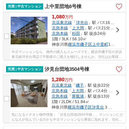
上中里団地6号棟
売買 | 中古マンション
1,080
万
円
京浜東北線
「
洋光台
」駅 バス16分 「さわの里小学校前」 停歩2分
京急本線
「
上大岡
」駅 バス21分 「さわの里小学校」 停歩2分
京急本線
「
杉田
」駅 徒歩24分
1階 / 3LK / 56.10㎡
神奈川県
横浜市磯子区
上中里町
1028
中古マンションなら、物件の購入もスムーズです。横浜市磯子区の京浜
東北線洋光台周辺で不動産のご購入を検討しませんか。当社はお客様の
ご希望に適した物件をご紹介します。お気軽に...
汐見台団地3504号棟
売買 | 中古マンション
1,280
万
円
京浜東北線
「
磯子
」駅 徒歩22分
京急本線
「
上大岡
」駅 バス4分 「ストアー前」 停歩4分
京急本線
「
屏風浦
」駅 徒歩13分
1階 / 2LDK / 51.84㎡
神奈川県
横浜市磯子区
汐見台
３丁目5-1
気になるイチオシ物件情報：「汐見台団地3504号棟」。マンションにど
んな人が住んでいるのかも中古マンションなら事前に知れます。当社が
ご紹介する横浜市磯子区エリアの物件情報はい...