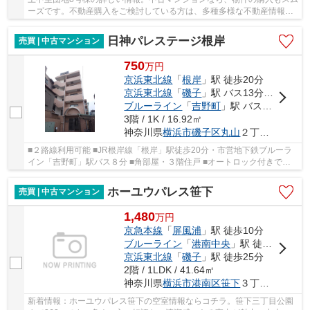
ーズです。不動産購入をご検討している方は、多種多様な不動産情報を
取り扱う当社にご用命ください。お客様が希望...
日神パレステージ根岸
売買 | 中古マンション
750
万
円
京浜東北線
「
根岸
」駅 徒歩20分
京浜東北線
「
磯子
」駅 バス13分 「根岸橋」 停歩2分
ブルーライン
「
吉野町
」駅 バス8分 「根岸橋」 停歩2分
3階 / 1K / 16.92㎡
神奈川県
横浜市磯子区
丸山
２丁目15-7
■２路線利用可能 ■JR根岸線「根岸」駅徒歩20分・市営地下鉄ブルーラ
イン「吉野町」駅バス８分 ■角部屋・３階住戸 ■オートロック付きで安
心 ■管理体制良好 ■オーナーチェンジ（表面利回...
ホーユウパレス笹下
売買 | 中古マンション
1,480
万
円
京急本線
「
屏風浦
」駅 徒歩10分
ブルーライン
「
港南中央
」駅 徒歩21分
京浜東北線
「
磯子
」駅 徒歩25分
2階 / 1LDK / 41.64㎡
神奈川県
横浜市港南区
笹下
３丁目1-11
新着情報：ホーユウパレス笹下の空室情報ならコチラ。笹下三丁目公園