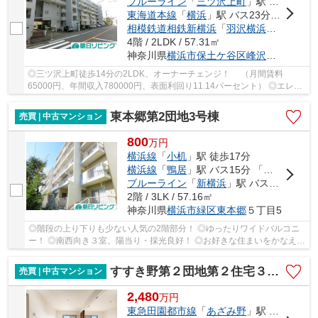
ブルーライン
「
三ツ沢上町
」駅 徒歩14分
東海道本線
「
横浜
」駅 バス23分 「三ッ沢池」 停歩1分
相模鉄道相鉄新横浜
「
羽沢横浜国大
」駅 徒
4階 / 2LDK / 57.31㎡
神奈川県
横浜市保土ケ谷区
峰沢町
260-11
◎三ツ沢上町徒歩14分の2LDK、オーナーチェンジ！ （月間賃料
65000円、年間収入780000円、表面利回り11.14パーセント） ◎エレベ
ーター有り、ゆとりあるリビングダイニング！ ◎目の前...
東本郷第2団地3号棟
売買 | 中古マンション
800
万
円
横浜線
「
小机
」駅 徒歩17分
横浜線
「
鴨居
」駅 バス15分 「東本郷ケアプラザ」 停歩1分
ブルーライン
「
新横浜
」駅 バス24分 「住吉神社前」 停歩6分
2階 / 3LK / 57.16㎡
神奈川県
横浜市緑区
東本郷
５丁目5
◎階段の上り下りも少ない人気の2階部分！ ◎ゆったりワイドバルコニ
ー！ ◎南西向き３室、陽当り・採光良好！ ◎お好きな住まいをかなえ
る、リフォームベースにぴったり！ ◎映画館もある...
すすき野第２団地第２住宅３－１号棟
売買 | 中古マンション
2,480
万
円
東急田園都市線
「
あざみ野
」駅 バス7分 「もみの木台」 停歩4分