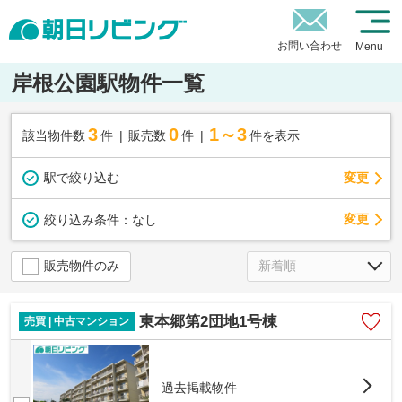
お問い合わせ
Menu
岸根公園駅物件一覧
3
0
1～3
該当物件数
件
販売数
件
件を表示
駅で絞り込む
変更
変更
絞り込み条件：
なし
販売物件のみ
東本郷第2団地1号棟
売買 | 中古マンション
過去掲載物件