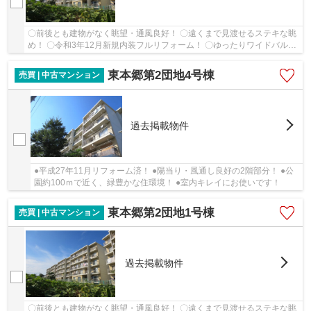
〇前後とも建物がなく眺望・通風良好！ 〇遠くまで見渡せるステキな眺
め！ 〇令和3年12月新規内装フルリフォーム！ 〇ゆったりワイドバルコ
ニー！ 〇南向き３室、陽当り・採光良好！ ...
東本郷第2団地4号棟
売買 | 中古マンション
過去掲載物件
●平成27年11月リフォーム済！ ●陽当り・風通し良好の2階部分！ ●公
園約100ｍで近く、緑豊かな住環境！ ●室内キレイにお使いです！
東本郷第2団地1号棟
売買 | 中古マンション
過去掲載物件
〇前後とも建物がなく眺望・通風良好！ 〇遠くまで見渡せるステキな眺