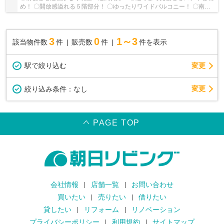
め！ 〇開放感溢れる５階部分！ 〇ゆったりワイドバルコニー！ 〇南向
き３室、陽当り・採光良好！ 〇公園隣接、住...
3
0
1～3
該当物件数
件
販売数
件
件を表示
駅で絞り込む
変更
変更
絞り込み条件：
なし
PAGE TOP
会社情報
店舗一覧
お問い合わせ
買いたい
売りたい
借りたい
貸したい
リフォーム
リノベーション
プライバシーポリシー
利用規約
サイトマップ