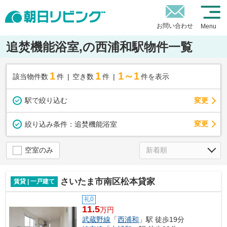
お問い合わせ
Menu
追焚機能浴室,の西浦和駅物件一覧
1
1
1～1
該当物件数
件
空き数
件
件を表示
駅で絞り込む
変更
変更
絞り込み条件：
追焚機能浴室
空室のみ
さいたま市南区松本貸家
賃貸 | 一戸建て
礼0
11.5
万円
武蔵野線
「
西浦和
」駅 徒歩19分