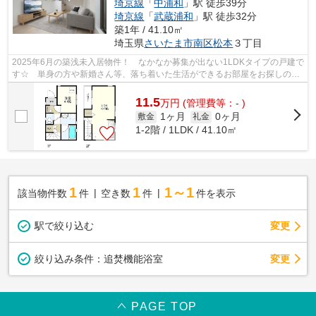
埼京線
「
中浦和
」駅 徒歩39分
埼京線
「
武蔵浦和
」駅 徒歩32分
築1年 / 41.10㎡
埼玉県
さいたま市南区
松本
３丁目
2025年6月の築浅未入居物件！ なかなか募集が出ない1LDKタイプの戸建で
す☆ 単身の方や新婚さん等、落ち着いた生活ができるお部屋をお探しの方
におススメです！ 1階洋室にエアコン有り☆
11.5
万
円
(管理費等：- )
1ヶ月
0ヶ月
敷金
礼金
1-2階 / 1LDK / 41.10㎡
1
1
1～1
該当物件数
件
空き数
件
件を表示
駅で絞り込む
変更
変更
絞り込み条件：
追焚機能浴室
PAGE TOP