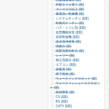
外観タイル張り (
室)
コンロ２口以上 (
室)
食器洗い乾燥機 (
室)
システムキッチン (
1
室)
対面式キッチン (
室)
バス・トイレ別 (
1
室)
追焚機能浴室 (
1
室)
浴室乾燥機 (
1
室)
温水洗浄便座 (
室)
洗面台 (
室)
洗髪洗面化粧台 (
室)
シャワー (
室)
独立洗面台 (
1
室)
エアコン (
1
室)
床暖房 (
室)
床下収納 (
室)
ウォークインクロゼット (
室)
ウォークインシューズクロゼッ
ト (
室)
収納豊富 (
室)
CS (
1
室)
BS (
1
室)
CATV (
1
室)