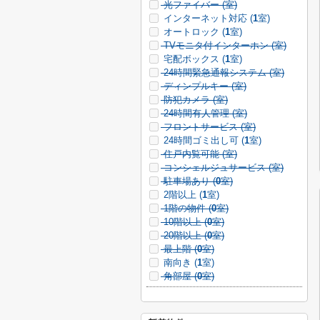
光ファイバー (
室)
インターネット対応 (
1
室)
オートロック (
1
室)
TVモニタ付インターホン (
室)
宅配ボックス (
1
室)
24時間緊急通報システム (
室)
ディンプルキー (
室)
防犯カメラ (
室)
24時間有人管理 (
室)
フロントサービス (
室)
24時間ゴミ出し可 (
1
室)
住戸内覧可能 (
室)
コンシェルジュサービス (
室)
駐車場あり (
0
室)
2階以上 (
1
室)
1階の物件 (
0
室)
10階以上 (
0
室)
20階以上 (
0
室)
最上階 (
0
室)
南向き (
1
室)
角部屋 (
0
室)