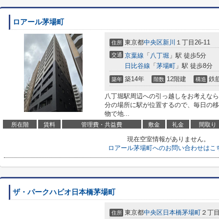
ロアール茅場町
東京都
中央区
新川
１丁目26-11
住所
交通
京葉線
「
八丁堀
」駅 徒歩5分
日比谷線
「
茅場町
」駅 徒歩8分
築14年
12階建
鉄
築年
階数
構造
八丁堀駅周辺への引っ越しをお考えなら
分の場所に駅が位置するので、毎日の移
物で地...
所在階
賃料
管理費・共益費
敷金
礼金
間取り
現在空室情報がありません。
ロアール茅場町へのお問い合わせはこ
ザ・パークハビオ日本橋茅場町
東京都
中央区
日本橋茅場町
２丁
住所