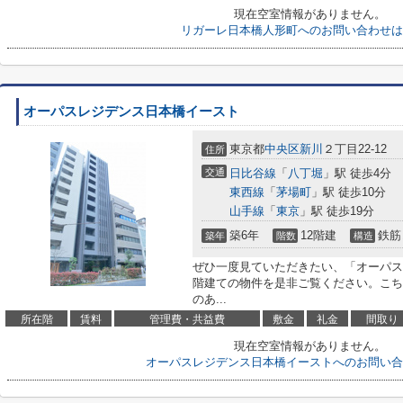
現在空室情報がありません。
リガーレ日本橋人形町へのお問い合わせは
オーパスレジデンス日本橋イースト
東京都
中央区
新川
２丁目22-12
住所
交通
日比谷線
「
八丁堀
」駅 徒歩4分
東西線
「
茅場町
」駅 徒歩10分
山手線
「
東京
」駅 徒歩19分
築6年
12階建
鉄筋
築年
階数
構造
ぜひ一度見ていただきたい、「オーパス
階建ての物件を是非ご覧ください。こち
のあ...
所在階
賃料
管理費・共益費
敷金
礼金
間取り
現在空室情報がありません。
オーパスレジデンス日本橋イーストへのお問い合