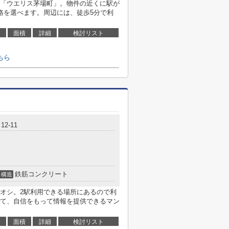
「ウエリス茅場町」。物件の近くに駅が
路を選べます。周辺には、徒歩5分で利
面積
詳細
検討リスト
ちら
2-11
鉄筋コンクリート
構造
オシ。2駅利用できる場所にあるので利
て、自信をもって情報を提供できるマン
面積
詳細
検討リスト