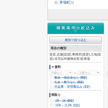
茅場町
(1)
種別で絞り込む
現在の種別
賃貸,店舗(賃貸),事務所(賃貸),土地(賃
貸),住宅以外建物全部,駐車場
▼賃料
～
敷金・保証金なし (
0
室)
礼金・敷引なし (
0
室)
共益費・管理費込み (
1
室)
間取り
1R～1K (
0
室)
1DK～1LDK (
1
室)