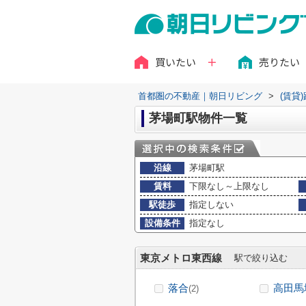
買いたい
売りたい
首都圏の不動産｜朝日リビング
>
(賃貸
茅場町駅物件一覧
沿線
茅場町駅
賃料
下限なし～上限なし
駅徒歩
指定しない
設備条件
指定なし
東京メトロ東西線
駅で絞り込む
落合
高田馬
(2)