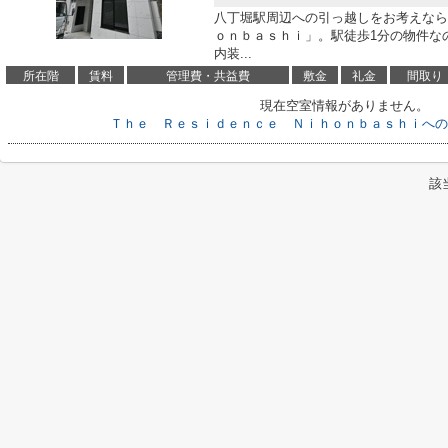
八丁堀駅周辺への引っ越しをお考えなら
ｏｎｂａｓｈｉ」。駅徒歩1分の物件な
内装...
所在階
賃料
管理費・共益費
敷金
礼金
間取り
現在空室情報がありません。
Ｔｈｅ Ｒｅｓｉｄｅｎｃｅ Ｎｉｈｏｎｂａｓｈｉへの
該