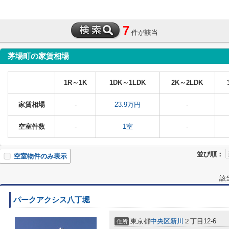
7
件が該当
茅場町の家賃相場
1R～1K
1DK～1LDK
2K～2LDK
家賃相場
-
23.9万円
-
空室件数
-
1室
-
並び順：
空室物件のみ表示
該
パークアクシス八丁堀
東京都
中央区
新川
２丁目12-6
住所