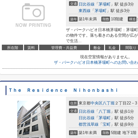
交通
日比谷線
「
茅場町
」駅 徒歩3分
東西線
「
茅場町
」駅 徒歩3分
築1年未満
10階建
築年
階数
構造
ザ・パークハビオ日本橋茅場町：茅場町
の物件です。落ち着きのある空間が広が
で生活...
所在階
賃料
管理費・共益費
敷金
礼金
間取り
現在空室情報がありません。
ザ・パークハビオ日本橋茅場町へのお問い合わ
Ｔｈｅ Ｒｅｓｉｄｅｎｃｅ Ｎｉｈｏｎｂａｓｈｉ
東京都
中央区
八丁堀
２丁目22－3
住所
交通
日比谷線
「
八丁堀
」駅 徒歩1分
日比谷線
「
茅場町
」駅 徒歩5分
都営浅草線
「
宝町
」駅 徒歩9分
築1年未満
5階建 地下1階
築年
階数