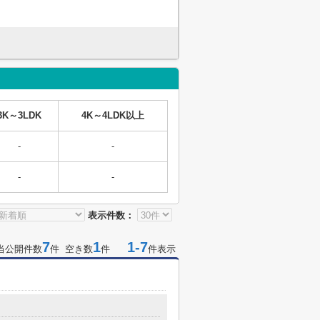
3K～3LDK
4K～4LDK以上
-
-
-
-
表示件数：
7
1
1-7
当公開件数
件 空き数
件
件表示