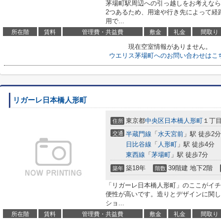
茅場町駅周辺への引っ越しをお考えなら
2つあるため、用途や行き先によって経
用で...
所在階
賃料
管理費・共益費
敷金
礼金
間取り
現在空室情報がありません。
ウエリス茅場町へのお問い合わせはこ
リガーレ日本橋人形町
東京都
中央区
日本橋人形町
１丁目1
住所
交通
半蔵門線
「
水天宮前
」駅 徒歩2分
日比谷線
「
人形町
」駅 徒歩4分
東西線
「
茅場町
」駅 徒歩7分
築18年
39階建 地下2階
築年
階数
「リガーレ日本橋人形町」のここがイチ
便性が高いです。造りとデザインに関し
ショ...
所在階
賃料
管理費・共益費
敷金
礼金
間取り