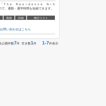
「Ｔｈｅ Ｒｅｓｉｄｅｎｃｅ Ｎｉｈ
ので、通勤・通学時間を短縮できます。
面積
詳細
検討リスト
お問い合わせはこちら
7
1
1-7
当公開件数
件 空き数
件
件表示