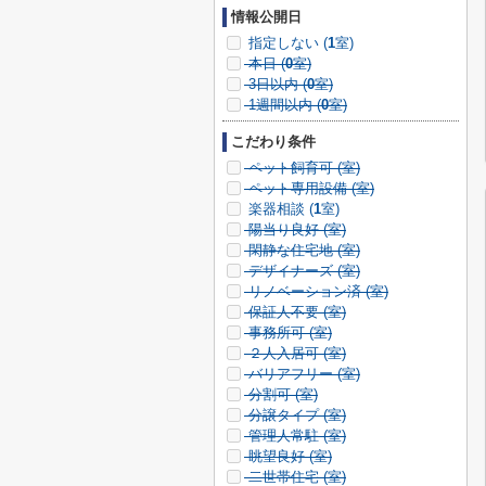
情報公開日
指定しない (
1
室)
本日 (
0
室)
3日以内 (
0
室)
1週間以内 (
0
室)
こだわり条件
ペット飼育可 (
室)
ペット専用設備 (
室)
楽器相談 (
1
室)
陽当り良好 (
室)
閑静な住宅地 (
室)
デザイナーズ (
室)
リノベーション済 (
室)
保証人不要 (
室)
事務所可 (
室)
２人入居可 (
室)
バリアフリー (
室)
分割可 (
室)
分譲タイプ (
室)
管理人常駐 (
室)
眺望良好 (
室)
二世帯住宅 (
室)