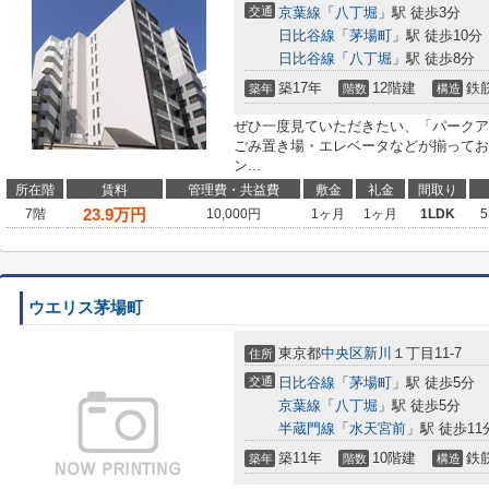
交通
京葉線
「
八丁堀
」駅 徒歩3分
日比谷線
「
茅場町
」駅 徒歩10分
日比谷線
「
八丁堀
」駅 徒歩8分
築17年
12階建
鉄
築年
階数
構造
ぜひ一度見ていただきたい、「パークア
ごみ置き場・エレベータなどが揃ってお
ン...
所在階
賃料
管理費・共益費
敷金
礼金
間取り
23.9
万円
7階
10,000円
1ヶ月
1ヶ月
1LDK
5
ウエリス茅場町
東京都
中央区
新川
１丁目11-7
住所
交通
日比谷線
「
茅場町
」駅 徒歩5分
京葉線
「
八丁堀
」駅 徒歩5分
半蔵門線
「
水天宮前
」駅 徒歩11
築11年
10階建
鉄
築年
階数
構造