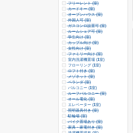
フリーレント (
室)
カードキー (
室)
オープンハウス (
室)
外国人可 (
室)
ガスコンロ設置可 (
室)
ルームシェア可 (
室)
学生向け (
室)
カップル向け (
室)
女性向け (
室)
ファミリー向け (
室)
室内洗濯機置場 (
1
室)
フローリング (
1
室)
ロフト付き (
室)
メゾネット (
室)
ベランダ (
室)
バルコニー (
1
室)
ルーフバルコニー (
室)
オール電化 (
室)
エレベーター (
1
室)
照明器具付き (
室)
駐輪場 (
室)
バイク置場あり (
室)
家具・家電付き (
室)
洗濯機置場有 (
室)