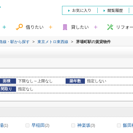
お気に入り
閲覧履歴
借りたい
貸したい
リフォ
)路線・駅から探す
>
東京メトロ東西線
>
茅場町駅の賃貸物件
面積
下限なし～上限なし
築年数
指定しない
間取り
指定なし
場
早稲田
神楽坂
飯田
(1)
(2)
(3)