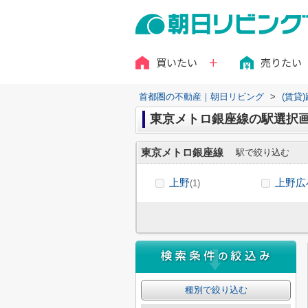
買いたい
売りたい
首都圏の不動産｜朝日リビング
>
(賃貸
東京メトロ銀座線の駅選択
東京メトロ銀座線
駅で絞り込む
上野
上野広
(1)
種別で絞り込む