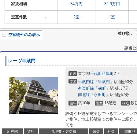
家賃相場
-
34万円
32.9万円
空室件数
-
2室
1室
並び順：
空室物件のみ表示
該当公
レーヴ半蔵門
東京都
千代田区
隼町
2-7
住所
交通
半蔵門線
「
半蔵門
」駅 徒歩3分
有楽町線
「
麹町
」駅 徒歩7分
南北線
「
永田町
」駅 徒歩7分
築10年
13階建
鉄
築年
階数
構造
設備や外観が充実しているマンションで
い物件。地上13階建ての物件をご紹介
間を...
所在階
賃料
管理費・共益費
敷金
礼金
間取り