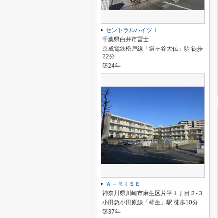
セントラルハイツⅠ
千葉県白井市冨士
京成電鉄松戸線「鎌ヶ谷大仏」駅 徒歩
22分
築24年
Ａ－ＲＩＳＥ
神奈川県川崎市麻生区片平１丁目２-３
小田急小田原線「柿生」駅 徒歩10分
築37年