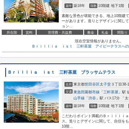
築18年
10階建 地下1階
築年
階数
素敵な景色が堪能できる、地上10階建
ーがあります。造りとデザインに関して
ョン...
所在階
賃料
管理費・共益費
敷金
礼金
間取り
現在空室情報がありません。
Ｂｒｉｌｌｉａ ｉｓｔ 三軒茶屋 アイビーテラスへの
Ｂｒｉｌｌｉａ ｉｓｔ 三軒茶屋 ブラッサムテラス
東京都
世田谷区
太子堂
３丁目38-
住所
交通
東急田園都市線
「
三軒茶屋
」駅 
山手線
「
渋谷
」駅 バス17分 「
築18年
10階建 地下1階
築年
階数
こだわりポイント満載のＢｒｉｌｌｉａ
ス。造りとデザインに関して、自信をも
10階...