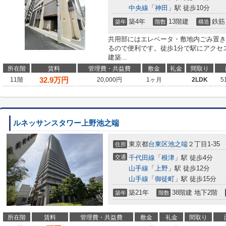
中央線
「
神田
」駅 徒歩10分
築4年
13階建
鉄筋
築年
階数
構造
共用部にはエレベータ・敷地内ごみ置き
るので便利です。徒歩1分で駅にアクセ
建築...
所在階
賃料
管理費・共益費
敷金
礼金
間取り
32.9
万円
11階
20,000円
1ヶ月
2LDK
5
ルネッサンスタワー上野池之端
東京都
台東区
池之端
２丁目1-35
住所
交通
千代田線
「
根津
」駅 徒歩4分
山手線
「
上野
」駅 徒歩12分
山手線
「
御徒町
」駅 徒歩15分
築21年
38階建 地下2階
築年
階数
所在階
賃料
管理費・共益費
敷金
礼金
間取り