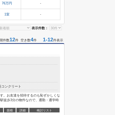
76万円
-
1室
-
表示件数：
12
4
1-12
開件数
件 空き数
件
件表示
筋コンクリート
す。お友達を招待するのも恥ずかしくな
。駅徒歩3分の物件なので、通勤・通学時
面積
詳細
検討リスト