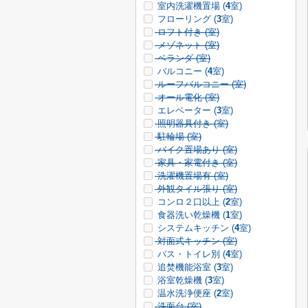
室内洗濯機置場 (
4
室)
フローリング (
3
室)
ロフト付き (
室)
メゾネット (
室)
ベランダ (
室)
バルコニー (
4
室)
ルーフバルコニー (
室)
オール電化 (
室)
エレベーター (
3
室)
照明器具付き (
室)
駐輪場 (
室)
バイク置場あり (
室)
家具・家電付き (
室)
洗濯機置場有 (
室)
外観タイル張り (
室)
コンロ２口以上 (
2
室)
食器洗い乾燥機 (
1
室)
システムキッチン (
4
室)
対面式キッチン (
室)
バス・トイレ別 (
4
室)
追焚機能浴室 (
3
室)
浴室乾燥機 (
3
室)
温水洗浄便座 (
2
室)
洗面台 (
室)