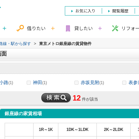
お気に入り
閲覧履歴
借りたい
貸したい
リフォ
)路線・駅から探す
>
東京メトロ銀座線の賃貸物件
画面
小路
神田
赤坂見附
表参
(1)
(1)
(1)
12
件が該当
銀座線の家賃相場
1R～1K
1DK～1LDK
2K～2LDK