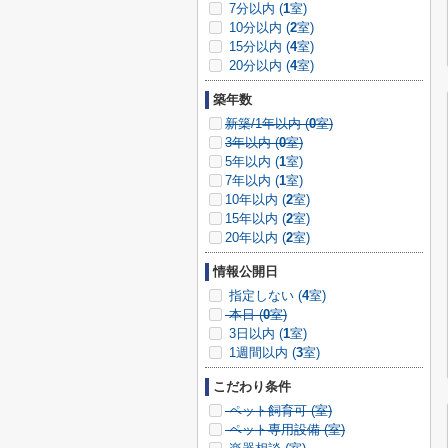
7分以内 (
1
室)
10分以内 (
2
室)
15分以内 (
4
室)
20分以内 (
4
室)
築年数
新築/1年以内 (
0
室)
3年以内 (
0
室)
5年以内 (
1
室)
7年以内 (
1
室)
10年以内 (
2
室)
15年以内 (
2
室)
20年以内 (
2
室)
情報公開日
指定しない (
4
室)
本日 (
0
室)
3日以内 (
1
室)
1週間以内 (
3
室)
こだわり条件
ペット飼育可 (
室)
ペット専用設備 (
室)