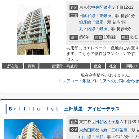
東京都
中央区
銀座
３丁目12-12
住所
交通
日比谷線
「
東銀座
」駅 徒歩1分
銀座線
「
銀座
」駅 徒歩4分
丸ノ内線
「
銀座
」駅 徒歩4分
築8年
13階建
鉄筋
築年
階数
構造
共用部にはエレベータ・敷地内ごみ置き
ます。こちらの物件はマンションです。
セス...
所在階
賃料
管理費・共益費
敷金
礼金
間取り
現在空室情報がありません。
ミレアコート銀座プレミアへのお問い合わせ
Ｂｒｉｌｌｉａ ｉｓｔ 三軒茶屋 アイビーテラス
東京都
世田谷区
太子堂
３丁目36-
住所
交通
東急田園都市線
「
三軒茶屋
」駅 
山手線
「
渋谷
」駅 バス17分 「