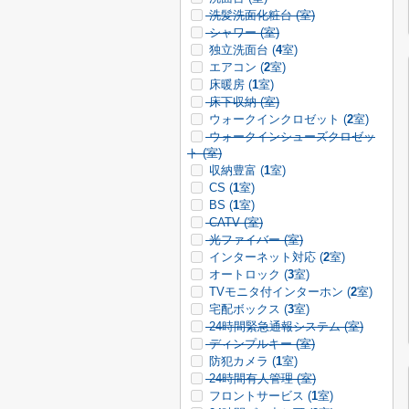
洗髪洗面化粧台 (
室)
シャワー (
室)
独立洗面台 (
4
室)
エアコン (
2
室)
床暖房 (
1
室)
床下収納 (
室)
ウォークインクロゼット (
2
室)
ウォークインシューズクロゼッ
ト (
室)
収納豊富 (
1
室)
CS (
1
室)
BS (
1
室)
CATV (
室)
光ファイバー (
室)
インターネット対応 (
2
室)
オートロック (
3
室)
TVモニタ付インターホン (
2
室)
宅配ボックス (
3
室)
24時間緊急通報システム (
室)
ディンプルキー (
室)
防犯カメラ (
1
室)
24時間有人管理 (
室)
フロントサービス (
1
室)