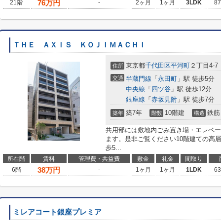
76
万円
21階
-
2ヶ月
1ヶ月
3LDK
8
ＴＨＥ ＡＸＩＳ ＫＯＪＩＭＡＣＨＩ
東京都
千代田区
平河町
２丁目4-7
住所
交通
半蔵門線
「
永田町
」駅 徒歩5分
中央線
「
四ツ谷
」駅 徒歩12分
銀座線
「
赤坂見附
」駅 徒歩7分
築7年
10階建
鉄筋
築年
階数
構造
共用部には敷地内ごみ置き場・エレベー
ます。是非ご覧ください10階建ての高
歩5...
所在階
賃料
管理費・共益費
敷金
礼金
間取り
38
万円
6階
-
1ヶ月
1ヶ月
1LDK
6
ミレアコート銀座プレミア