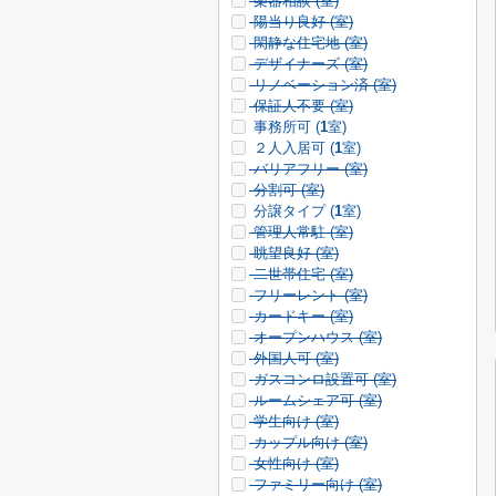
楽器相談 (
室)
陽当り良好 (
室)
閑静な住宅地 (
室)
デザイナーズ (
室)
リノベーション済 (
室)
保証人不要 (
室)
事務所可 (
1
室)
２人入居可 (
1
室)
バリアフリー (
室)
分割可 (
室)
分譲タイプ (
1
室)
管理人常駐 (
室)
眺望良好 (
室)
二世帯住宅 (
室)
フリーレント (
室)
カードキー (
室)
オープンハウス (
室)
外国人可 (
室)
ガスコンロ設置可 (
室)
ルームシェア可 (
室)
学生向け (
室)
カップル向け (
室)
女性向け (
室)
ファミリー向け (
室)