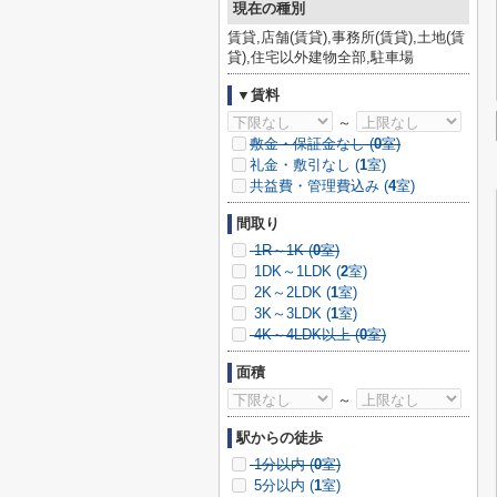
現在の種別
賃貸,店舗(賃貸),事務所(賃貸),土地(賃
貸),住宅以外建物全部,駐車場
▼賃料
～
敷金・保証金なし (
0
室)
礼金・敷引なし (
1
室)
共益費・管理費込み (
4
室)
間取り
1R～1K (
0
室)
1DK～1LDK (
2
室)
2K～2LDK (
1
室)
3K～3LDK (
1
室)
4K～4LDK以上 (
0
室)
面積
～
駅からの徒歩
1分以内 (
0
室)
5分以内 (
1
室)