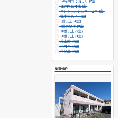
24時間ゴミ出し可 (
2
室)
住戸内覧可能 (
室)
コンシェルジュサービス (
室)
駐車場あり (
0
室)
2階以上 (
4
室)
1階の物件 (
0
室)
10階以上 (
2
室)
20階以上 (
1
室)
最上階 (
0
室)
南向き (
0
室)
角部屋 (
0
室)
新着物件