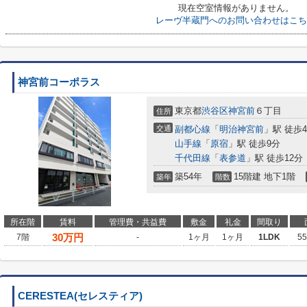
現在空室情報がありません。
レーヴ半蔵門へのお問い合わせはこち
神宮前コーポラス
東京都
渋谷区
神宮前
６丁目
住所
交通
副都心線
「
明治神宮前
」駅 徒歩
山手線
「
原宿
」駅 徒歩9分
千代田線
「
表参道
」駅 徒歩12分
築54年
15階建 地下1階
築年
階数
所在階
賃料
管理費・共益費
敷金
礼金
間取り
30
万円
7階
-
1ヶ月
1ヶ月
1LDK
5
CERESTEA(セレスティア)