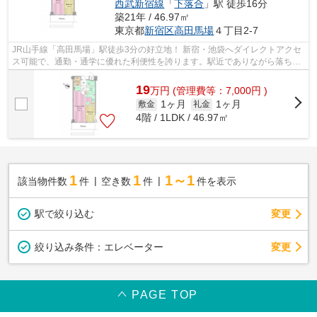
西武新宿線
「
下落合
」駅 徒歩16分
築21年 / 46.97㎡
東京都
新宿区
高田馬場
４丁目2-7
JR山手線「高田馬場」駅徒歩3分の好立地！ 新宿・池袋へダイレクトアクセ
ス可能で、通勤・通学に優れた利便性を誇ります。駅近でありながら落ち着
いた住環境が魅力の戸山口エリアに位...
19
万
円
(管理費等：7,000円 )
1ヶ月
1ヶ月
敷金
礼金
4階 / 1LDK / 46.97㎡
1
1
1～1
該当物件数
件
空き数
件
件を表示
駅で絞り込む
変更
変更
絞り込み条件：
エレベーター
PAGE TOP