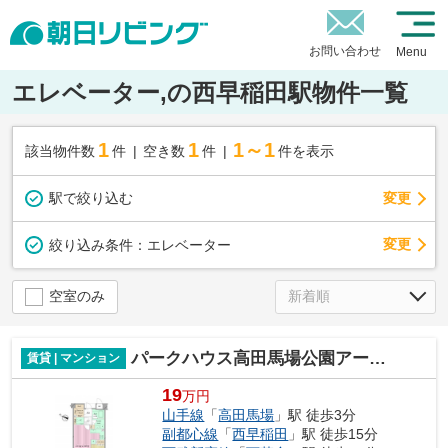
お問い合わせ
Menu
エレベーター,の西早稲田駅物件一覧
1
1
1～1
該当物件数
件
空き数
件
件を表示
駅で絞り込む
変更
変更
絞り込み条件：
エレベーター
空室のみ
パークハウス高田馬場公園アーバンス
賃貸 | マンション
19
万円
山手線
「
高田馬場
」駅 徒歩3分
副都心線
「
西早稲田
」駅 徒歩15分