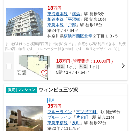
18
万円
東海道本線
「
横浜
」駅 徒歩6分
相鉄本線
「
平沼橋
」駅 徒歩10分
京急本線
「
戸部
」駅 徒歩18分
築24年 / 47.64㎡
神奈川県
横浜市西区
北幸
２丁目１３-５
まいばすけっと 横浜駅西店まで徒歩1分です。自宅から2駅利用できる、利便
性の高い物件です。エレベーター付きの物件です。造りとデザインに関し
て、自信をもって情報を提供できるマン...
18
万
円
(管理費等：10,000円 )
1ヶ月
1ヶ月
敷金
礼金
5階 / 1R / 47.64㎡
ウィンビュ三ツ沢
賃貸 | マンション
礼0
35
万円
ブルーライン
「
三ツ沢下町
」駅 徒歩9分
ブルーライン
「
片倉町
」駅 徒歩21分
東急東横線
「
反町
」駅 徒歩23分
築20年 / 111.75㎡