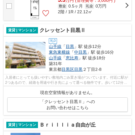
5.5
万
円
(管理費等：3,000円 )
0.5ヶ月
0万円
敷金
礼金
2階 / 1R / 22.12㎡
クレッセント目黒Ⅱ
賃貸 | マンション
礼0
山手線
「
目黒
」駅 徒歩12分
東急東横線
「
中目黒
」駅 徒歩16分
山手線
「
恵比寿
」駅 徒歩18分
築31年
東京都
目黒区
目黒
２丁目2-8
入居者にとっても扱いやすい敷地内ごみ置き場がついています。付近に駅が
2つあるので、経路を用途や行き先によって選べる物件です。歩いて12分ほ
どで目黒駅にアクセスできる、立地の良...
現在空室情報がありません。
「クレッセント目黒Ⅱ」への
お問い合わせはこちら
Ｂｒｉｌｌｉａ自由が丘
賃貸 | マンション