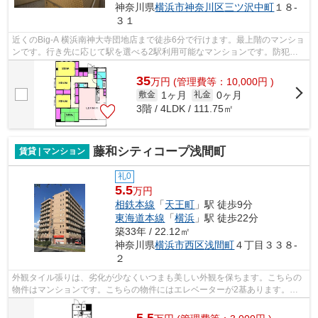
神奈川県
横浜市神奈川区
三ツ沢中町
１８-
３１
近くのBig-A 横浜南神大寺団地店まで徒歩6分で行けます。最上階のマンショ
ンです。行き先に応じて駅を選べる2駅利用可能なマンションです。防犯対
策もバッチリなマンションタイプの物...
35
万
円
(管理費等：10,000円 )
1ヶ月
0ヶ月
敷金
礼金
3階 / 4LDK / 111.75㎡
藤和シティコープ浅間町
賃貸 | マンション
礼0
5.5
万円
相鉄本線
「
天王町
」駅 徒歩9分
東海道本線
「
横浜
」駅 徒歩22分
築33年 / 22.12㎡
神奈川県
横浜市西区
浅間町
４丁目３３８-
２
外観タイル張りは、劣化が少なくいつまも美しい外観を保ちます。こちらの
物件はマンションです。こちらの物件にはエレベーターが2基あります。周
辺に駅が二つあり、交通の利便性が高い...