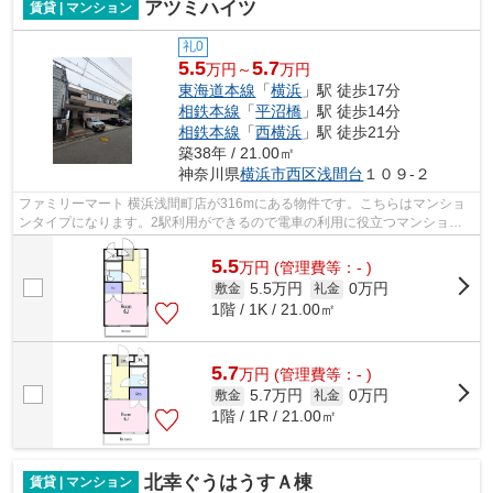
アツミハイツ
賃貸 | マンション
礼0
5.5
5.7
万円～
万円
東海道本線
「
横浜
」駅 徒歩17分
相鉄本線
「
平沼橋
」駅 徒歩14分
相鉄本線
「
西横浜
」駅 徒歩21分
築38年 / 21.00㎡
神奈川県
横浜市西区
浅間台
１０９-２
ファミリーマート 横浜浅間町店が316mにある物件です。こちらはマンショ
ンタイプになります。2駅利用ができるので電車の利用に役立つマンション
です。お客様の多種多様なニーズに応え...
5.5
万
円
(管理費等：- )
5.5万円
0万円
敷金
礼金
1階 / 1K / 21.00㎡
5.7
万
円
(管理費等：- )
5.7万円
0万円
敷金
礼金
1階 / 1R / 21.00㎡
北幸ぐうはうすＡ棟
賃貸 | マンション