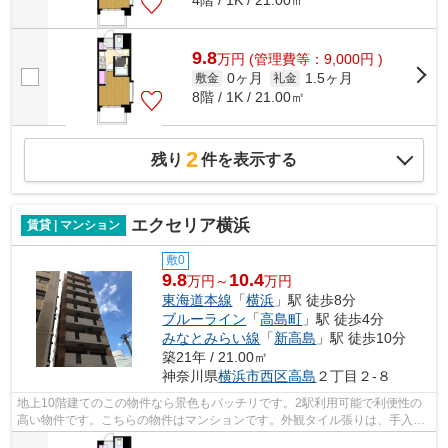
4階 / 1K / 21.00㎡
9.8
万
円
(管理費等：9,000円 )
0ヶ月
1.5ヶ月
敷金
礼金
8階 / 1K / 21.00㎡
2
残り
件を表示する
エクセリア横浜
賃貸 | マンション
敷0
9.8
10.4
万円～
万円
東海道本線
「
横浜
」駅 徒歩8分
ブルーライン
「
高島町
」駅 徒歩4分
みなとみらい線
「
新高島
」駅 徒歩10分
築21年 / 21.00㎡
神奈川県
横浜市西区
高島
２丁目２-８
地上10階建てのこの物件なら景色もバッチリです。2駅利用可能で利便性の
高い物件です。こちらの物件はマンションです。外観タイル張りは、手入れ
を考えれば決して高価ではありません。...