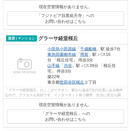
っております。ルーフバルコニー付き...
現在空室情報がありません。
「フジトピア目黒祐天寺」への
お問い合わせはこちら
グラーサ経堂桜丘
賃貸 | マンション
小田急小田原線
「
千歳船橋
」駅 徒歩7分
東急田園都市線
「
用賀
」駅 バス15
分 「桜丘住宅」 停歩3分
山手線
「
渋谷
」駅 バス39分 「桜丘住
宅」 停歩3分
築22年
東京都
世田谷区
桜丘
２丁目
「グラーサ経堂桜丘」のここがイチオシ。駅から徒歩7分の位置にある物件
なので、アクセスも良好です。インターネット有り物件、生活に役立ち調べ
ものラクラク。生活を快適にする設備も...
現在空室情報がありません。
「グラーサ経堂桜丘」への
お問い合わせはこちら