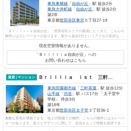
東急東横線
「
自由が丘
」駅 徒歩2分
東急大井町線
「
自由が丘
」駅 徒歩2分
築2年
東京都
世田谷区
奥沢
５丁目27-19
「Ｂｒｉｌｌｉａ自由が丘」：世田谷区エリアの新居にピッタリ。こちらの
物件にはエレベーターがあります。駅から徒歩2分というアクセス良好な駅
近物件はいかがですか。落ち着きのある...
現在空室情報がありません。
「Ｂｒｉｌｌｉａ自由が丘」への
お問い合わせはこちら
Ｂｒｉｌｌｉａ ｉｓｔ 三軒茶屋 アイビーテラス
賃貸 | マンション
東急田園都市線
「
三軒茶屋
」駅 徒歩12分
山手線
「
渋谷
」駅 バス17分 「太子堂中
学校」 停歩3分
築18年
東京都
世田谷区
太子堂
３丁目36-1
素敵な景色が堪能できる、地上10階建ての物件。こちらの物件にはエレベー
ターがあります。造りとデザインに関して、自信をもって情報を提供できる
マンションです。徒歩12分で駅へのア...