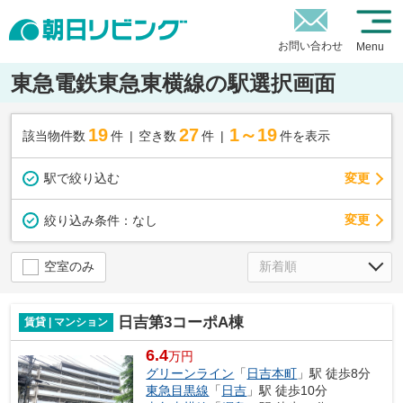
お問い合わせ
Menu
東急電鉄東急東横線の駅選択画面
19
27
1～19
該当物件数
件
空き数
件
件を表示
駅で絞り込む
変更
変更
絞り込み条件：
なし
空室のみ
日吉第3コーポA棟
賃貸 | マンション
6.4
万円
グリーンライン
「
日吉本町
」駅 徒歩8分
東急目黒線
「
日吉
」駅 徒歩10分