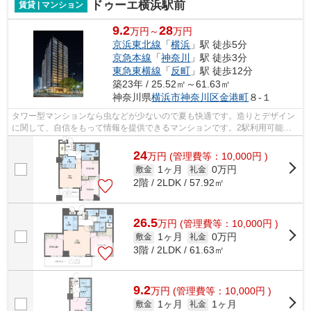
ドゥーエ横浜駅前
賃貸 | マンション
9.2
28
万円～
万円
京浜東北線
「
横浜
」駅 徒歩5分
京急本線
「
神奈川
」駅 徒歩3分
東急東横線
「
反町
」駅 徒歩12分
築23年 / 25.52㎡～61.63㎡
神奈川県
横浜市神奈川区
金港町
８-１
タワー型マンションなら虫などが少ないので夏も快適です。造りとデザイン
に関して、自信をもって情報を提供できるマンションです。2駅利用可能な
物件なので行動範囲も広がります。21階...
24
万
円
(管理費等：10,000円 )
1ヶ月
0万円
敷金
礼金
2階 / 2LDK / 57.92㎡
26.5
万
円
(管理費等：10,000円 )
1ヶ月
0万円
敷金
礼金
3階 / 2LDK / 61.63㎡
9.2
万
円
(管理費等：10,000円 )
1ヶ月
1ヶ月
敷金
礼金