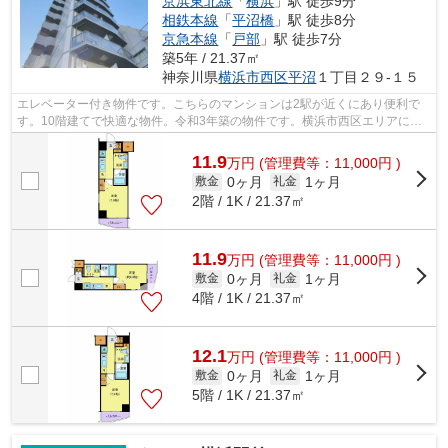
京浜東北線
「
横浜
」駅 徒歩9分
相鉄本線
「
平沼橋
」駅 徒歩8分
京急本線
「
戸部
」駅 徒歩7分
築5年 / 21.37㎡
神奈川県
横浜市西区
平沼
１丁目２９-１５
エレベーター付き物件です。こちらのマンションは2駅が近くにあり便利で
す。10階建てで快適な物件。令和3年築の物件です。横浜市西区エリアにあ
る賃貸情報のことなら、地域に密着した...
11.9
万
円
(管理費等：11,000円 )
0ヶ月
1ヶ月
敷金
礼金
2階 / 1K / 21.37㎡
11.9
万
円
(管理費等：11,000円 )
0ヶ月
1ヶ月
敷金
礼金
4階 / 1K / 21.37㎡
12.1
万
円
(管理費等：11,000円 )
0ヶ月
1ヶ月
敷金
礼金
5階 / 1K / 21.37㎡