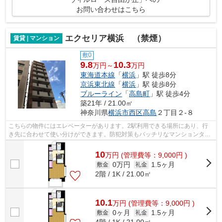
お問い合わせはこちら
エクセリア横浜 （禁煙）
賃貸 | マンション
敷0
9.8
10.3
万円～
万円
東海道本線
「
横浜
」駅 徒歩8分
京浜東北線
「
横浜
」駅 徒歩8分
ブルーライン
「
高島町
」駅 徒歩4分
築21年 / 21.00㎡
神奈川県
横浜市西区
高島
２丁目２-８
こちらの物件にはエレベーターがあります。2駅利用できる場所にあり、行
き先に合わせて使い分けができます。防犯対策もバッチリなマンションタイ
プの物件です。落ち着いた街並みにフィ...
10
万
円
(管理費等：9,000円 )
0万円
1.5ヶ月
敷金
礼金
2階 / 1K / 21.00㎡
10.1
万
円
(管理費等：9,000円 )
0ヶ月
1.5ヶ月
敷金
礼金