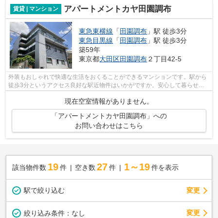
アパートメントカヤ田園調布
賃貸 | マンション
東急東横線
「
田園調布
」駅 徒歩3分
東急目黒線
「
田園調布
」駅 徒歩3分
築59年
東京都
大田区
田園調布
２丁目42-5
外装もおしゃれで快適な生活をおくることができるマンションです。駅から
徒歩3分というアクセス良好な駅近物件はいかがですか。安心して暮らせる
住環境なら大田区エリアからお探し下さ...
現在空室情報がありません。
「アパートメントカヤ田園調布」への
お問い合わせはこちら
19
27
1～19
該当物件数
件
空き数
件
件を表示
駅で絞り込む
変更
変更
絞り込み条件：
なし