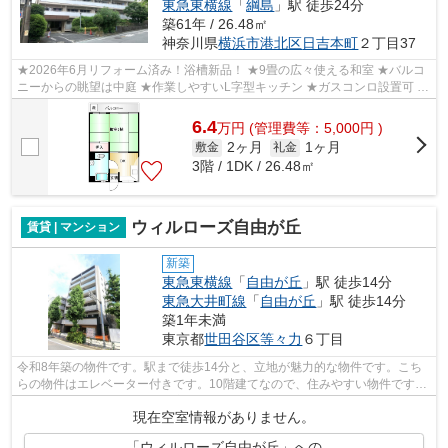
東急東横線
「
綱島
」駅 徒歩24分
築61年 / 26.48㎡
神奈川県
横浜市港北区
日吉本町
２丁目37
★2026年6月リフォーム済み！浴槽新品！ ★9畳の広々使える和室 ★バルコ
ニーからの眺望は中庭 ★作業しやすいL字型キッチン ★ガスコンロ設置可 ★
モニター付きインターホン
6.4
万
円
(管理費等：5,000円 )
2ヶ月
1ヶ月
敷金
礼金
3階 / 1DK / 26.48㎡
ウィルローズ自由が丘
賃貸 | マンション
新築
東急東横線
「
自由が丘
」駅 徒歩14分
東急大井町線
「
自由が丘
」駅 徒歩14分
築1年未満
東京都
世田谷区
等々力
６丁目
令和8年築の物件です。駅まで徒歩14分と、立地が魅力的な物件です。こち
らの物件はエレベーター付きです。10階建てなので、住みやすい物件です。
東京リーシングセンターはお客様の喜び...
現在空室情報がありません。
「ウィルローズ自由が丘」への