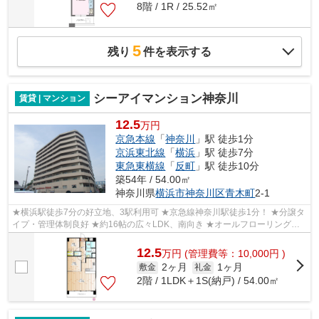
8階 / 1R / 25.52㎡
5
残り
件を表示する
シーアイマンション神奈川
賃貸 | マンション
12.5
万円
京急本線
「
神奈川
」駅 徒歩1分
京浜東北線
「
横浜
」駅 徒歩7分
東急東横線
「
反町
」駅 徒歩10分
築54年 / 54.00㎡
神奈川県
横浜市神奈川区
青木町
2-1
★横浜駅徒歩7分の好立地、3駅利用可 ★京急線神奈川駅徒歩1分！ ★分譲タ
イプ・管理体制良好 ★約16帖の広々LDK、南向き ★オールフローリング仕
様 ★2004年リノベーション
12.5
万
円
(管理費等：10,000円 )
2ヶ月
1ヶ月
敷金
礼金
2階 / 1LDK＋1S(納戸) / 54.00㎡