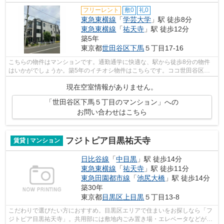
フリーレント
敷0
礼0
東急東横線
「
学芸大学
」駅 徒歩8分
東急東横線
「
祐天寺
」駅 徒歩12分
築5年
東京都
世田谷区
下馬
５丁目17-16
こちらの物件はマンションです。通勤通学に快適な、駅から徒歩8分の物件
はいかがでしょうか。築5年のイチオシ物件はこちらです。ココ世田谷区
で、東京リーシングセンターが数多くの物...
現在空室情報がありません。
「世田谷区下馬５丁目のマンション」への
お問い合わせはこちら
フジトピア目黒祐天寺
賃貸 | マンション
日比谷線
「
中目黒
」駅 徒歩14分
東急東横線
「
祐天寺
」駅 徒歩11分
東急田園都市線
「
池尻大橋
」駅 徒歩14分
築30年
東京都
目黒区
上目黒
５丁目13-8
こだわりで選びたい方におすすめ。目黒区エリアで住まいをお探しなら「フ
ジトピア目黒祐天寺」。共用部には敷地内ごみ置き場・エレベータなどが揃