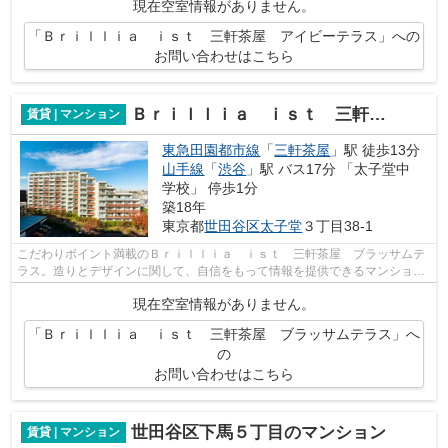
現在空室情報がありません。
「Ｂｒｉｌｌｉａ ｉｓｔ 三軒茶屋 アイビーテラス」への
お問い合わせはこちら
Ｂｒｉｌｌｉａ ｉｓｔ 三軒茶屋 ブラッサムテラス
賃貸 | マンション
東急田園都市線
「
三軒茶屋
」駅 徒歩13分
山手線
「
渋谷
」駅 バス17分 「太子堂中
学校」 停歩1分
築18年
東京都
世田谷区
太子堂
３丁目38-1
こだわりポイント満載のＢｒｉｌｌｉａ ｉｓｔ 三軒茶屋 ブラッサムテ
ラス。造りとデザインに関して、自信をもって情報を提供できるマンション
です。10階建ての物件を是非ご覧くだ...
現在空室情報がありません。
「Ｂｒｉｌｌｉａ ｉｓｔ 三軒茶屋 ブラッサムテラス」へ
の
お問い合わせはこちら
世田谷区下馬５丁目のマンション
賃貸 | マンション