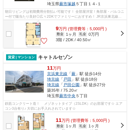
埼玉県
蕨市
塚越
５丁目１４-１
朝日リビングは初期費用分割払い可能です！ 全部屋洋室！角部屋・バルコニ
ー付で陽当たり良好◎広々2DKでファミリーにおすすめ！ JR京浜東北線
「蕨」駅・大宮・赤羽・東京方面へ一本で...
9
万
円
(管理費等：5,000円 )
1ヶ月
0万円
敷金
礼金
3階 / 2DK / 40.50㎡
キャトルセゾン
賃貸 | マンション
11
万円
京浜東北線
「
蕨
」駅 徒歩14分
埼京線
「
戸田
」駅 徒歩18分
埼京線
「
戸田公園
」駅 徒歩27分
築35年 / 75.20㎡
埼玉県
蕨市
中央
５丁目
鉄筋コンクリート造！ メゾネットタイプ（2SLDK）のお部屋です☆ エア
コン3台有り♪ 大切にお手入れされています☆
11
万
円
(管理費等：5,000円 )
1ヶ月
1ヶ月
敷金
礼金