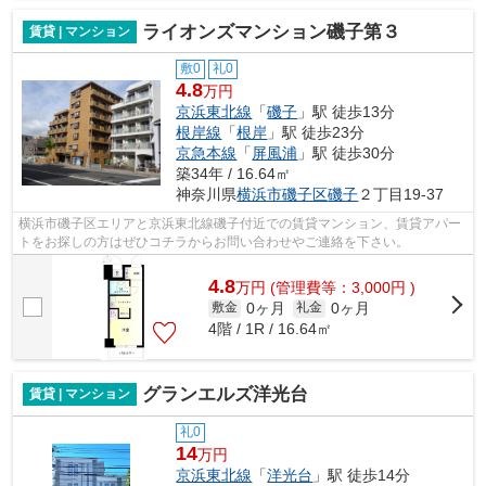
ライオンズマンション磯子第３
賃貸 | マンション
敷0
礼0
4.8
万円
京浜東北線
「
磯子
」駅 徒歩13分
根岸線
「
根岸
」駅 徒歩23分
京急本線
「
屏風浦
」駅 徒歩30分
築34年 / 16.64㎡
神奈川県
横浜市磯子区
磯子
２丁目19-37
横浜市磯子区エリアと京浜東北線磯子付近での賃貸マンション、賃貸アパー
トをお探しの方はぜひコチラからお問い合わせやご連絡を下さい。
4.8
万
円
(管理費等：3,000円 )
0ヶ月
0ヶ月
敷金
礼金
4階 / 1R / 16.64㎡
グランエルズ洋光台
賃貸 | マンション
礼0
14
万円
京浜東北線
「
洋光台
」駅 徒歩14分