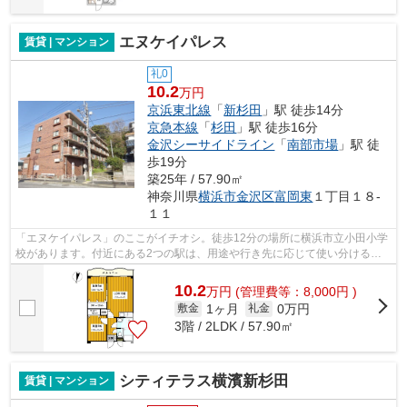
エヌケイパレス
賃貸 | マンション
礼0
10.2
万円
京浜東北線
「
新杉田
」駅 徒歩14分
京急本線
「
杉田
」駅 徒歩16分
金沢シーサイドライン
「
南部市場
」駅 徒
歩19分
築25年 / 57.90㎡
神奈川県
横浜市金沢区
富岡東
１丁目１８-
１１
「エヌケイパレス」のここがイチオシ。徒歩12分の場所に横浜市立小田小学
校があります。付近にある2つの駅は、用途や行き先に応じて使い分けるこ
とができます。エレベーター付きの物件...
10.2
万
円
(管理費等：8,000円 )
1ヶ月
0万円
敷金
礼金
3階 / 2LDK / 57.90㎡
シティテラス横濱新杉田
賃貸 | マンション