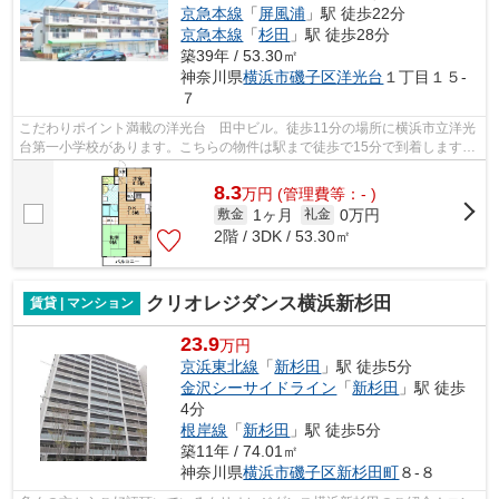
京急本線
「
屏風浦
」駅 徒歩22分
京急本線
「
杉田
」駅 徒歩28分
築39年 / 53.30㎡
神奈川県
横浜市磯子区
洋光台
１丁目１５-
７
こだわりポイント満載の洋光台 田中ビル。徒歩11分の場所に横浜市立洋光
台第一小学校があります。こちらの物件は駅まで徒歩で15分で到着します。
防犯対策もバッチリなマンションタイ...
8.3
万
円
(管理費等：- )
1ヶ月
0万円
敷金
礼金
2階 / 3DK / 53.30㎡
クリオレジダンス横浜新杉田
賃貸 | マンション
23.9
万円
京浜東北線
「
新杉田
」駅 徒歩5分
金沢シーサイドライン
「
新杉田
」駅 徒歩
4分
根岸線
「
新杉田
」駅 徒歩5分
築11年 / 74.01㎡
神奈川県
横浜市磯子区
新杉田町
８-８