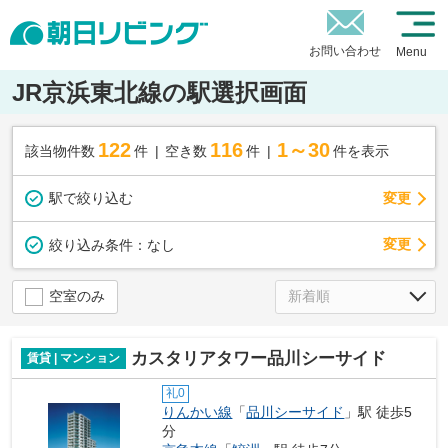
お問い合わせ
Menu
JR京浜東北線の駅選択画面
122
116
1～30
該当物件数
件
空き数
件
件を表示
駅で絞り込む
変更
変更
絞り込み条件：
なし
空室のみ
カスタリアタワー品川シーサイド
賃貸 | マンション
礼0
りんかい線
「
品川シーサイド
」駅 徒歩5
分