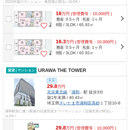
2020年築のマンション。角部屋の明るい3LDK！
16
万
円
(管理費等：10,000円 )
0.5ヶ月
1ヶ月
敷金
礼金
8階 / 3LDK / 65.92㎡
16.3
万
円
(管理費等：10,000円 )
0.5ヶ月
1ヶ月
敷金
礼金
9階 / 3LDK / 65.92㎡
URAWA THE TOWER
賃貸 | マンション
新築
29.8
万円
京浜東北線
「
浦和
」駅 徒歩3分
築1年未満 / 40.43㎡
埼玉県
さいたま市浦和区
高砂
１丁目10-8
浦和駅前に建つ新築の分譲賃貸タワーマンション！設備充実の明るい
1LDK！
29.8
万
円
(管理費等：10,000円 )