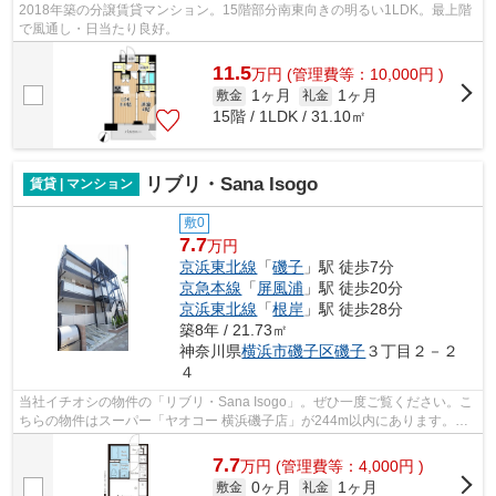
2018年築の分譲賃貸マンション。15階部分南東向きの明るい1LDK。最上階
で風通し・日当たり良好。
11.5
万
円
(管理費等：10,000円 )
1ヶ月
1ヶ月
敷金
礼金
15階 / 1LDK / 31.10㎡
リブリ・Sana Isogo
賃貸 | マンション
敷0
7.7
万円
京浜東北線
「
磯子
」駅 徒歩7分
京急本線
「
屏風浦
」駅 徒歩20分
京浜東北線
「
根岸
」駅 徒歩28分
築8年 / 21.73㎡
神奈川県
横浜市磯子区
磯子
３丁目２－２
４
当社イチオシの物件の「リブリ・Sana Isogo」。ぜひ一度ご覧ください。こ
ちらの物件はスーパー「ヤオコー 横浜磯子店」が244m以内にあります。こ
ちらの物件はマンションです。築8年で...
7.7
万
円
(管理費等：4,000円 )
0ヶ月
1ヶ月
敷金
礼金