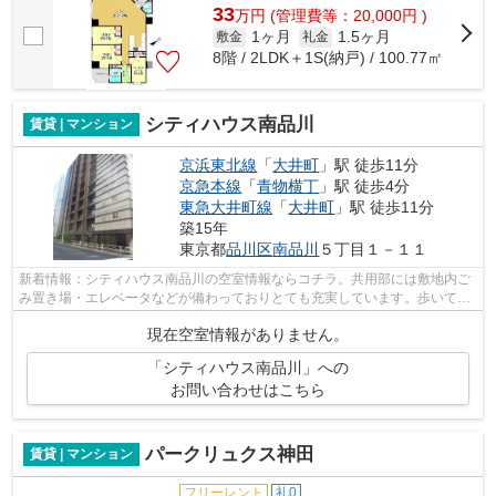
33
万
円
(管理費等：20,000円 )
1ヶ月
1.5ヶ月
敷金
礼金
8階 / 2LDK＋1S(納戸) / 100.77㎡
シティハウス南品川
賃貸 | マンション
京浜東北線
「
大井町
」駅 徒歩11分
京急本線
「
青物横丁
」駅 徒歩4分
東急大井町線
「
大井町
」駅 徒歩11分
築15年
東京都
品川区
南品川
５丁目１－１１
新着情報：シティハウス南品川の空室情報ならコチラ。共用部には敷地内ご
み置き場・エレベータなどが備わっておりとても充実しています。歩いて11
分ほどで駅にアクセスできる、立地の...
現在空室情報がありません。
「シティハウス南品川」への
お問い合わせはこちら
パークリュクス神田
賃貸 | マンション
フリーレント
礼0