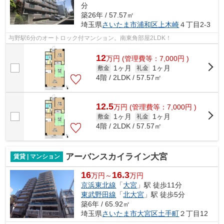
分
築26年 / 57.57㎡
埼玉県
さいたま市浦和区
上木崎
４丁目2-3
与野駅6分のオートロック付マンション。南東角部屋2LDK！
12
万
円
(管理費等：7,000円 )
1ヶ月
1ヶ月
敷金
礼金
4階 / 2LDK / 57.57㎡
12.5
万
円
(管理費等：7,000円 )
1ヶ月
1ヶ月
敷金
礼金
4階 / 2LDK / 57.57㎡
アーバンスカイライン大宮
賃貸 | マンション
16
16.3
万円～
万円
京浜東北線
「
大宮
」駅 徒歩11分
東武野田線
「
北大宮
」駅 徒歩5分
築6年 / 65.92㎡
埼玉県
さいたま市大宮区
土手町
２丁目12