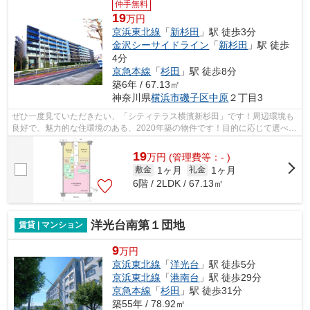
仲手無料
19
万円
京浜東北線
「
新杉田
」駅 徒歩3分
金沢シーサイドライン
「
新杉田
」駅 徒歩
4分
京急本線
「
杉田
」駅 徒歩8分
築6年 / 67.13㎡
神奈川県
横浜市磯子区
中原
２丁目3
ぜひ一度見ていただきたい、「シティテラス横濱新杉田」です！周辺環境も
良好で、魅力的な住環境のある、2020年築の物件です！目的に応じて選べる
2駅利用可能なマンションです！外観タ...
19
万
円
(管理費等：- )
1ヶ月
1ヶ月
敷金
礼金
6階 / 2LDK / 67.13㎡
洋光台南第１団地
賃貸 | マンション
9
万円
京浜東北線
「
洋光台
」駅 徒歩5分
京浜東北線
「
港南台
」駅 徒歩29分
京急本線
「
杉田
」駅 徒歩31分
築55年 / 78.92㎡