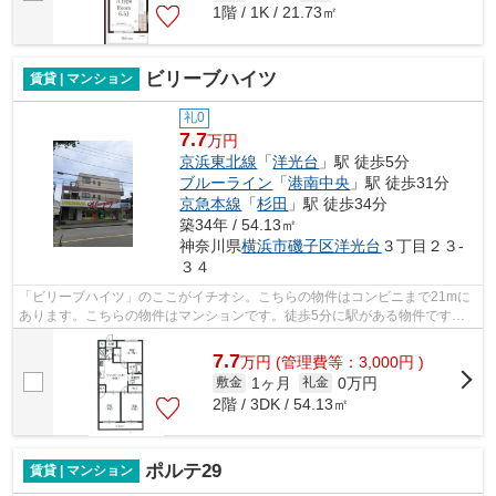
1階 / 1K / 21.73㎡
ビリーブハイツ
賃貸 | マンション
礼0
7.7
万円
京浜東北線
「
洋光台
」駅 徒歩5分
ブルーライン
「
港南中央
」駅 徒歩31分
京急本線
「
杉田
」駅 徒歩34分
築34年 / 54.13㎡
神奈川県
横浜市磯子区
洋光台
３丁目２３-
３４
「ビリーブハイツ」のここがイチオシ。こちらの物件はコンビニまで21mに
あります。こちらの物件はマンションです。徒歩5分に駅がある物件です。
あなたのライフスタイルに適した物件を...
7.7
万
円
(管理費等：3,000円 )
1ヶ月
0万円
敷金
礼金
2階 / 3DK / 54.13㎡
ポルテ29
賃貸 | マンション