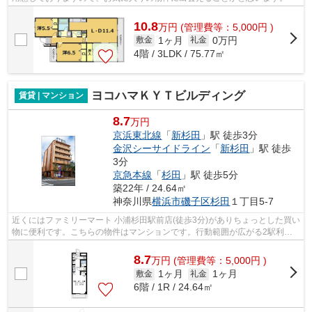
10.8
万
円
(管理費等：5,000円 )
1ヶ月
0万円
敷金
礼金
4階 / 3LDK / 75.77㎡
ヨコハマＫＹＴビルディング
賃貸 | マンション
8.7
万円
京浜東北線
「
新杉田
」駅 徒歩3分
金沢シーサイドライン
「
新杉田
」駅 徒歩
3分
京急本線
「
杉田
」駅 徒歩5分
築22年 / 24.64㎡
神奈川県
横浜市磯子区
杉田
１丁目5-7
近くにはファミリーマート 小浦杉田駅前店(徒歩3分)がありちょっとした買い
物に便利です。こちらの物件はマンションです。行動範囲が広がる2駅利用
可能な物件です。外観タイル張りは、...
8.7
万
円
(管理費等：5,000円 )
1ヶ月
1ヶ月
敷金
礼金
6階 / 1R / 24.64㎡