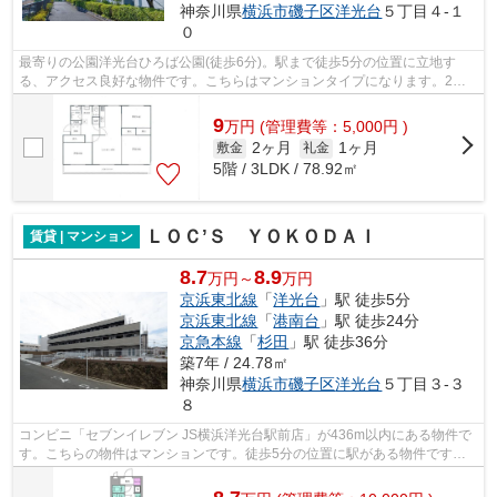
神奈川県
横浜市磯子区
洋光台
５丁目４-１
０
最寄りの公園洋光台ひろば公園(徒歩6分)。駅まで徒歩5分の位置に立地す
る、アクセス良好な物件です。こちらはマンションタイプになります。2駅
利用可能な物件なので、交通経路を選ぶこ...
9
万
円
(管理費等：5,000円 )
2ヶ月
1ヶ月
敷金
礼金
5階 / 3LDK / 78.92㎡
ＬＯＣ’Ｓ ＹＯＫＯＤＡＩ
賃貸 | マンション
8.7
8.9
万円～
万円
京浜東北線
「
洋光台
」駅 徒歩5分
京浜東北線
「
港南台
」駅 徒歩24分
京急本線
「
杉田
」駅 徒歩36分
築7年 / 24.78㎡
神奈川県
横浜市磯子区
洋光台
５丁目３-３
８
コンビニ「セブンイレブン JS横浜洋光台駅前店」が436m以内にある物件で
す。こちらの物件はマンションです。徒歩5分の位置に駅がある物件です。
2019年築で、多くの方がご満足の物件は...