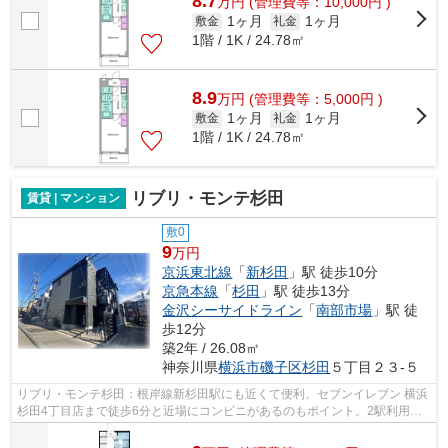
8.7
万
円
(管理費等：10,000円 )
1ヶ月
1ヶ月
敷金
礼金
1階 / 1K / 24.78㎡
8.9
万
円
(管理費等：5,000円 )
1ヶ月
1ヶ月
敷金
礼金
1階 / 1K / 24.78㎡
リブリ・モンテ杉田
賃貸 | マンション
敷0
9
万円
京浜東北線
「
新杉田
」駅 徒歩10分
京急本線
「
杉田
」駅 徒歩13分
金沢シーサイドライン
「
南部市場
」駅 徒
歩12分
築2年 / 26.08㎡
神奈川県
横浜市磯子区
杉田
５丁目２３-５
リブリ・モンテ杉田：根岸線新杉田駅にも近くて便利。セブンイレブン 横浜
杉田4丁目店まで徒歩6分と近場にコンビニがあるのもポイント。2駅利用可
能な物件なので、用途や行き先に応じ...