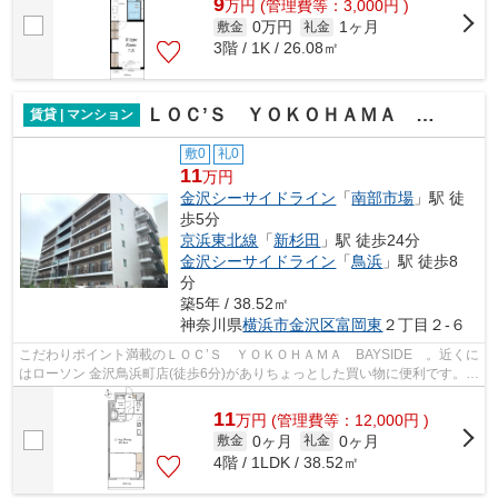
9
万
円
(管理費等：3,000円 )
0万円
1ヶ月
敷金
礼金
3階 / 1K / 26.08㎡
ＬＯＣ’Ｓ ＹＯＫＯＨＡＭＡ BAYSIDE
賃貸 | マンション
敷0
礼0
11
万円
金沢シーサイドライン
「
南部市場
」駅 徒
歩5分
京浜東北線
「
新杉田
」駅 徒歩24分
金沢シーサイドライン
「
鳥浜
」駅 徒歩8
分
築5年 / 38.52㎡
神奈川県
横浜市金沢区
富岡東
２丁目２-６
こだわりポイント満載のＬＯＣ’Ｓ ＹＯＫＯＨＡＭＡ BAYSIDE 。近くに
はローソン 金沢鳥浜町店(徒歩6分)がありちょっとした買い物に便利です。
2021年築の物件です。2駅利用可能なの...
11
万
円
(管理費等：12,000円 )
0ヶ月
0ヶ月
敷金
礼金
4階 / 1LDK / 38.52㎡