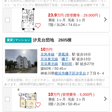
多くの方からご好評頂いているクリオレジダンス横浜新杉田のご紹介！コン
ビニ「セブンイレブン 横浜杉田4丁目店」が410m以内にある物件です！共用
部にはエレベータ・敷地内ごみ置き場...
23.9
万
円
(管理費等：29,000円 )
1ヶ月
1ヶ月
敷金
礼金
7階 / 3LDK / 74.01㎡
汐見台団地 2605棟
賃貸 | マンション
10
万円
京急本線
「
屏風浦
」駅 徒歩16分
京浜東北線
「
磯子
」駅 徒歩13分
京浜東北線
「
新杉田
」駅 徒歩27分
築60年 / 50.45㎡
神奈川県
横浜市磯子区
汐見台
２丁目６-４
「汐見台団地」のここがイチオシ。徒歩9分の場所に横浜市立森東小学校が
あります。2駅利用可能な物件なので、用途や行き先に応じて経路を選択で
きます。日当たりの良い物件です。横浜...
10
万
円
(管理費等：5,000円 )
1ヶ月
1ヶ月
敷金
礼金
3階 / 2LDK / 50.45㎡