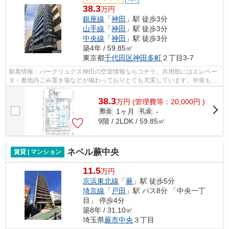
38.3
万円
銀座線
「
神田
」駅 徒歩3分
山手線
「
神田
」駅 徒歩3分
中央線
「
神田
」駅 徒歩3分
築4年 / 59.85㎡
東京都
千代田区
神田多町
２丁目3-7
新着情報：パークリュクス神田の空室情報ならコチラ。共用部にはエレベー
タ・敷地内ごみ置き場などが備わっておりとても充実しています。外装もお
しゃれで快適な生活をおくることがで...
38.3
万
円
(管理費等：20,000円 )
1ヶ月
敷金
礼金
-
9階 / 2LDK / 59.85㎡
ネベル蕨中央
賃貸 | マンション
11.5
万円
京浜東北線
「
蕨
」駅 徒歩5分
埼京線
「
戸田
」駅 バス8分 「中央一丁
目」 停歩4分
築8年 / 31.10㎡
埼玉県
蕨市
中央
３丁目