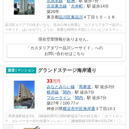
京急本線
「
鮫洲
」駅 徒歩7分
京浜東北線
「
大井町
」駅 徒歩14分
築20年
東京都
品川区
東品川
４丁目１０－１８
品川区エリアでの住まいなら、住み心地も快適な「カスタリアタワー品川シ
ーサイド」はいかがでしょうか。貴重な時間を大切にしたいビジネスマンに
おすすめの交通のアクセスが良い物件...
現在空室情報がありません。
「カスタリアタワー品川シーサイド」への
お問い合わせはこちら
グランドステージ海岸通り
賃貸 | マンション
33
万円
みなとみらい線
「
馬車道
」駅 徒歩3分
根岸線
「
関内
」駅 徒歩7分
ブルーライン
「
関内
」駅 徒歩7分
築27年 / 100.77㎡
神奈川県
横浜市中区
海岸通
３丁目13-1
〇馬車道駅徒歩3分、2路線利用可の関内駅徒歩7分の好立地！ 〇オートロッ
ク、エレベーター付の分譲マンション！ 〇建物面積100平米の2SLDK！ 〇コ
ンビニ約30ｍ、スーパー約450ｍで買物...