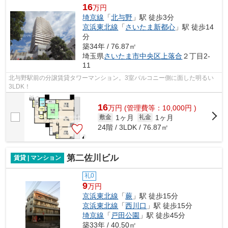
16
万円
埼京線
「
北与野
」駅 徒歩3分
京浜東北線
「
さいたま新都心
」駅 徒歩14
分
築34年 / 76.87㎡
埼玉県
さいたま市中央区
上落合
２丁目2-
11
北与野駅前の分譲賃貸タワーマンション。3室バルコニー側に面した明るい
3LDK！
16
万
円
(管理費等：10,000円 )
1ヶ月
1ヶ月
敷金
礼金
24階 / 3LDK / 76.87㎡
第二佐川ビル
賃貸 | マンション
礼0
9
万円
京浜東北線
「
蕨
」駅 徒歩15分
京浜東北線
「
西川口
」駅 徒歩15分
埼京線
「
戸田公園
」駅 徒歩45分
築33年 / 40.50㎡