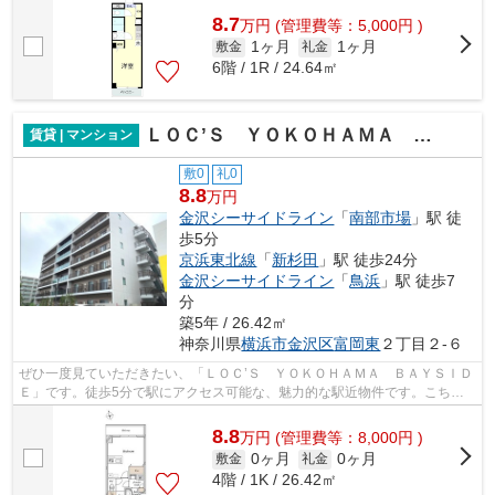
8.7
万
円
(管理費等：5,000円 )
1ヶ月
1ヶ月
敷金
礼金
6階 / 1R / 24.64㎡
ＬＯＣ’Ｓ ＹＯＫＯＨＡＭＡ ＢＡＹＳＩＤＥ
賃貸 | マンション
敷0
礼0
8.8
万円
金沢シーサイドライン
「
南部市場
」駅 徒
歩5分
京浜東北線
「
新杉田
」駅 徒歩24分
金沢シーサイドライン
「
鳥浜
」駅 徒歩7
分
築5年 / 26.42㎡
神奈川県
横浜市金沢区
富岡東
２丁目２-６
ぜひ一度見ていただきたい、「ＬＯＣ’Ｓ ＹＯＫＯＨＡＭＡ ＢＡＹＳＩＤ
Ｅ」です。徒歩5分で駅にアクセス可能な、魅力的な駅近物件です。こちら
はエレベーター付き物件です。こちら...
8.8
万
円
(管理費等：8,000円 )
0ヶ月
0ヶ月
敷金
礼金
4階 / 1K / 26.42㎡