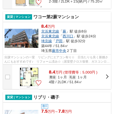
2-3階 / 2LDK＋1S(納戸) / 75.20㎡
ワコー第2蕨マンション
賃貸 | マンション
8.4
万円
京浜東北線
「
蕨
」駅 徒歩8分
京浜東北線
「
西川口
」駅 徒歩24分
埼京線
「
戸田
」駅 徒歩32分
築44年 / 51.84㎡
埼玉県
蕨市
中央
２丁目
分譲マンションの一室 リビングにエアコン有り☆ 日当たりも良く新婚さ
んにもおすすめです♪ リフォーム済み☆（居室壁クロス張替、ガスコンロ交
換、畳表替え等）
8.4
万
円
(管理費等：5,000円 )
1ヶ月
1ヶ月
敷金
礼金
4階 / 2LDK / 51.84㎡
リブリ・磯子
賃貸 | マンション
敷0
7.5
7.8
万円～
万円