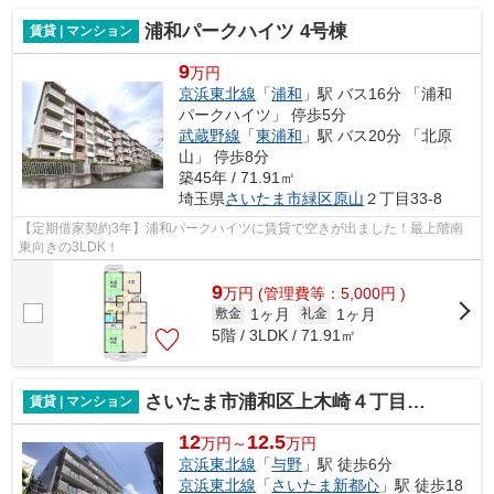
浦和パークハイツ 4号棟
賃貸 | マンション
9
万円
京浜東北線
「
浦和
」駅 バス16分 「浦和
パークハイツ」 停歩5分
武蔵野線
「
東浦和
」駅 バス20分 「北原
山」 停歩8分
築45年 / 71.91㎡
埼玉県
さいたま市緑区
原山
２丁目33-8
【定期借家契約3年】浦和パークハイツに賃貸で空きが出ました！最上階南
東向きの3LDK！
9
万
円
(管理費等：5,000円 )
1ヶ月
1ヶ月
敷金
礼金
5階 / 3LDK / 71.91㎡
さいたま市浦和区上木崎４丁目のマンション
賃貸 | マンション
12
12.5
万円～
万円
京浜東北線
「
与野
」駅 徒歩6分
京浜東北線
「
さいたま新都心
」駅 徒歩18