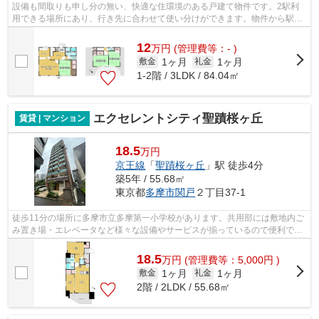
設備も間取りも申し分の無い、快適な住環境のある戸建て物件です。2駅利
用できる場所にあり、行き先に合わせて使い分けができます。物件から駅ま
では平坦な道なので、快適に移動できま...
12
万
円
(管理費等：- )
1ヶ月
1ヶ月
敷金
礼金
1-2階 / 3LDK / 84.04㎡
エクセレントシティ聖蹟桜ヶ丘
賃貸 | マンション
18.5
万円
京王線
「
聖蹟桜ヶ丘
」駅 徒歩4分
築5年 / 55.68㎡
東京都
多摩市
関戸
２丁目37-1
徒歩11分の場所に多摩市立多摩第一小学校があります。共用部には敷地内ご
み置き場・エレベータなど様々な設備やサービスが揃っているので便利で
す。徒歩5分で駅にアクセスできる物件で...
18.5
万
円
(管理費等：5,000円 )
1ヶ月
1ヶ月
敷金
礼金
2階 / 2LDK / 55.68㎡