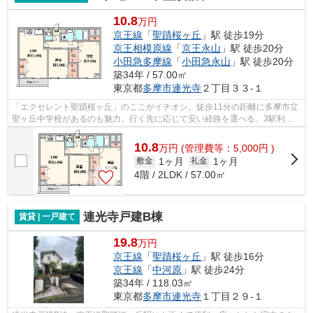
10.8
万円
京王線
「
聖蹟桜ヶ丘
」駅 徒歩19分
京王相模原線
「
京王永山
」駅 徒歩20分
小田急多摩線
「
小田急永山
」駅 徒歩20分
築34年 / 57.00㎡
東京都
多摩市
連光寺
２丁目３３-１
「エクセレント聖蹟桜ヶ丘」のここがイチオシ。徒歩11分の距離に多摩市立
聖ヶ丘中学校があるのも魅力。行く先に応じて安い経路を選べる、3駅利用
可能な物件です。こちらはマンションタ...
10.8
万
円
(管理費等：5,000円 )
1ヶ月
1ヶ月
敷金
礼金
4階 / 2LDK / 57.00㎡
連光寺戸建B棟
賃貸 | 一戸建て
19.8
万円
京王線
「
聖蹟桜ヶ丘
」駅 徒歩16分
京王線
「
中河原
」駅 徒歩24分
築34年 / 118.03㎡
東京都
多摩市
連光寺
１丁目２９-１