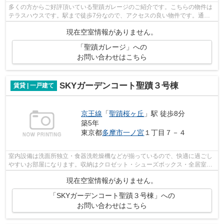
多くの方からご好評頂いている聖蹟ガレージのご紹介です。こちらの物件は
テラスハウスです。駅まで徒歩7分なので、アクセスの良い物件です。通風
システムが整った換気がしやすいテラス...
現在空室情報がありません。
「聖蹟ガレージ」への
お問い合わせはこちら
SKYガーデンコート聖蹟３号棟
賃貸 | 一戸建て
京王線
「
聖蹟桜ヶ丘
」駅 徒歩8分
築5年
東京都
多摩市
一ノ宮
１丁目７－４
室内設備は洗面所独立・食器洗乾燥機などが揃っているので、快適に過ごし
やすいお部屋になります。収納はクロゼット・シューズボックス・全居室収
納など豊富なので、衣類や履き物の整...
現在空室情報がありません。
「SKYガーデンコート聖蹟３号棟」への
お問い合わせはこちら