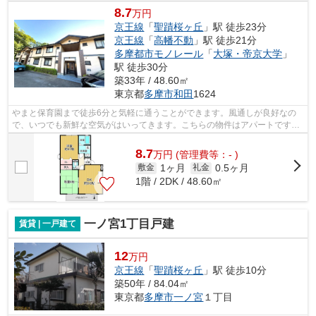
8.7
万円
京王線
「
聖蹟桜ヶ丘
」駅 徒歩23分
京王線
「
高幡不動
」駅 徒歩21分
多摩都市モノレール
「
大塚・帝京大学
」
駅 徒歩30分
築33年 / 48.60㎡
東京都
多摩市
和田
1624
やまと保育園まで徒歩6分と気軽に通うことができます。風通しが良好なの
で、いつでも新鮮な空気がはいってきます。こちらの物件はアパートです。
近くに2駅ある、アクセスが良い物件で...
8.7
万
円
(管理費等：- )
1ヶ月
0.5ヶ月
敷金
礼金
1階 / 2DK / 48.60㎡
一ノ宮1丁目戸建
賃貸 | 一戸建て
12
万円
京王線
「
聖蹟桜ヶ丘
」駅 徒歩10分
築50年 / 84.04㎡
東京都
多摩市
一ノ宮
１丁目