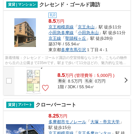
クレセンド・ゴールド諏訪
賃貸 | マンション
礼0
8.5
万円
京王相模原線
「
京王永山
」駅 徒歩11分
小田急多摩線
「
小田急永山
」駅 徒歩11分
京王線
「
聖蹟桜ヶ丘
」駅 徒歩28分
築37年 / 55.94㎡
東京都
多摩市
馬引沢
１丁目４-１
新着情報：クレセンド・ゴールド諏訪の空室情報ならコチラ。こちらの物件
から丘の上公園まで235mです。駅まで歩いて11分ほどの、魅力的な立地の
物件です。こちらの物件はマンションで...
8.5
万
円
(管理費等：5,000円 )
8.5万円
0万円
敷金
礼金
1階 / 3DK / 55.94㎡
クローバーコート
賃貸 | アパート
8.25
万円
多摩都市モノレール
「
大塚・帝京大学
」
駅 徒歩15分
京王相模原線
「
京王多摩センター
」駅 徒