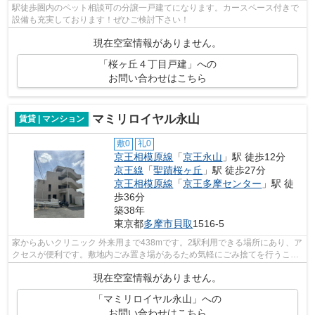
駅徒歩圏内のペット相談可の分譲一戸建てになります。カースペース付きで
設備も充実しております！ぜひご検討下さい！
現在空室情報がありません。
「桜ヶ丘４丁目戸建」への
お問い合わせはこちら
マミリロイヤル永山
賃貸 | マンション
敷0
礼0
京王相模原線
「
京王永山
」駅 徒歩12分
京王線
「
聖蹟桜ヶ丘
」駅 徒歩27分
京王相模原線
「
京王多摩センター
」駅 徒
歩36分
築38年
東京都
多摩市
貝取
1516‐5
家からあいクリニック 外来用まで438mです。2駅利用できる場所にあり、ア
クセスが便利です。敷地内ごみ置き場があるため気軽にごみ捨てを行うこと
ができ、ゴミの多い時も安心です。こ...
現在空室情報がありません。
「マミリロイヤル永山」への
お問い合わせはこちら