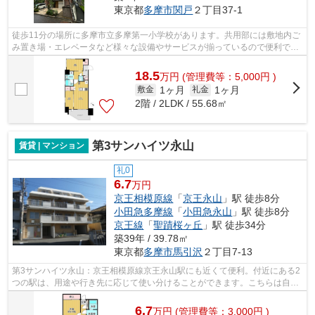
東京都
多摩市
関戸
２丁目37-1
徒歩11分の場所に多摩市立多摩第一小学校があります。共用部には敷地内ご
み置き場・エレベータなど様々な設備やサービスが揃っているので便利で
す。徒歩5分で駅にアクセスできる物件で...
18.5
万
円
(管理費等：5,000円 )
1ヶ月
1ヶ月
敷金
礼金
2階 / 2LDK / 55.68㎡
第3サンハイツ永山
賃貸 | マンション
礼0
6.7
万円
京王相模原線
「
京王永山
」駅 徒歩8分
小田急多摩線
「
小田急永山
」駅 徒歩8分
京王線
「
聖蹟桜ヶ丘
」駅 徒歩34分
築39年 / 39.78㎡
東京都
多摩市
馬引沢
２丁目7-13
第3サンハイツ永山：京王相模原線京王永山駅にも近くて便利。付近にある2
つの駅は、用途や行き先に応じて使い分けることができます。こちらは自走
式駐車場付きの物件です。防犯対策も...
6.7
万
円
(管理費等：3,000円 )