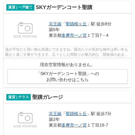
SKYガーデンコート聖蹟
賃貸 | 一戸建て
京王線
「
聖蹟桜ヶ丘
」駅 徒歩8分
築5年
東京都
多摩市
一ノ宮
１丁目7－4
道が平坦だと買い物も快適にできますね。陽当たりが良好な物件は寒い冬も
暖かく過ごす事ができます。広々とした間取りが魅力的な、開放感のある一
戸建ての物件です。この物件は内観も...
現在空室情報がありません。
「SKYガーデンコート聖蹟」への
お問い合わせはこちら
聖蹟ガレージ
賃貸 | テラス
京王線
「
聖蹟桜ヶ丘
」駅 徒歩7分
築2年
東京都
多摩市
一ノ宮
１丁目19-7