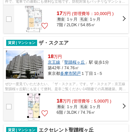
件で、電車での通勤にも便利な立地です。防犯対策もバッチリなマンション
タイプの物件です。築5年以内と築浅な...
17
万
円
(管理費等：10,000円 )
1ヶ月
1ヶ月
敷金
礼金
7階 / 2LDK / 54.85㎡
ザ・スクエア
賃貸 | マンション
18
万円
京王線
「
聖蹟桜ヶ丘
」駅 徒歩1分
築42年 / 74.76㎡
東京都
多摩市
関戸
１丁目１-５
ぜひ一度見ていただきたい、「ザ・スクエア」です。ザ・スクエア：京王線
聖蹟桜ヶ丘駅にも近くて便利。是非ご覧ください14階建ての高層建築。周辺
には、徒歩1分で利用できる駅がありま...
18
万
円
(管理費等：5,000円 )
1ヶ月
1ヶ月
敷金
礼金
6階 / 3LDK / 74.76㎡
エクセレント聖蹟桜ヶ丘
賃貸 | マンション