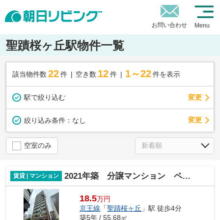
お問い合わせ
Menu
聖蹟桜ヶ丘駅物件一覧
22
12
1～22
該当物件数
件
空き数
件
件を表示
駅で絞り込む
変更
変更
絞り込み条件：
なし
空室のみ
2021年築 分譲マンション ペットと暮らせます
賃貸 | マンション
18.5
万円
京王線
「
聖蹟桜ヶ丘
」駅 徒歩4分
築5年 / 55.68㎡