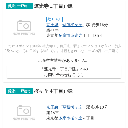
連光寺１丁目戸建
賃貸 | 一戸建て
敷0
礼0
京王線
「
聖蹟桜ヶ丘
」駅 徒歩15分
築41年
東京都
多摩市
連光寺
１丁目25-6
こだわりポイント満載の連光寺１丁目戸建。駅までのアクセスが良い、徒歩
15分のところに位置する物件です。外観もきれいなニーズの高い一戸建て物
件はこちらです。日当たりの良い一戸...
現在空室情報がありません。
「連光寺１丁目戸建」への
お問い合わせはこちら
桜ヶ丘４丁目戸建
賃貸 | 一戸建て
京王線
「
聖蹟桜ヶ丘
」駅 徒歩10分
築45年
東京都
多摩市
桜ヶ丘
４丁目