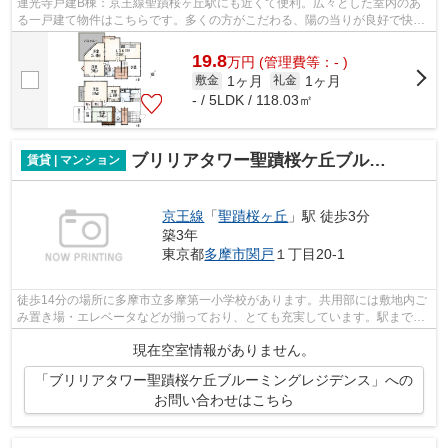
連光寺戸建B棟：京王線聖蹟桜ヶ丘駅にも近くて便利。広々とした室内のあ
る一戸建て物件はこちらです。多くの方がこだわる、陽の当りが良好で快適
な物件です。2駅利用可能な物件なので...
19.8
万
円
(管理費等：- )
1ヶ月
1ヶ月
敷金
礼金
- / 5LDK / 118.03㎡
ブリリアタワー聖蹟桜ケ丘ブルーミングレジデンス
賃貸 | マンション
京王線
「
聖蹟桜ヶ丘
」駅 徒歩3分
築3年
東京都
多摩市
関戸
１丁目20-1
徒歩14分の場所に多摩市立多摩第一小学校があります。共用部には敷地内ご
み置き場・エレベータなどが揃っており、とても充実しています。駅まで3
分と、駅近でアクセスも良好な物件です...
現在空室情報がありません。
「ブリリアタワー聖蹟桜ケ丘ブルーミングレジデンス」への
お問い合わせはこちら