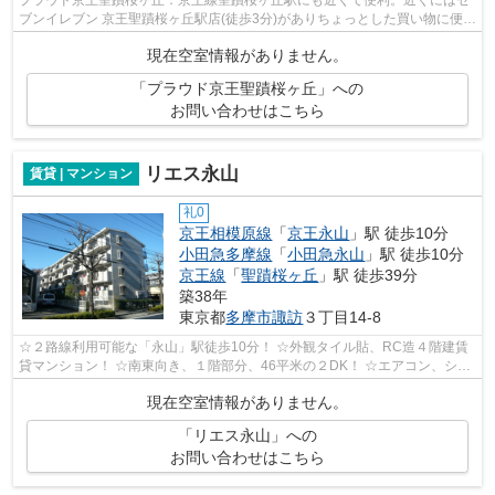
ブンイレブン 京王聖蹟桜ヶ丘駅店(徒歩3分)がありちょっとした買い物に便利
です。18階建ての物件を是非ご覧く...
現在空室情報がありません。
「プラウド京王聖蹟桜ヶ丘」への
お問い合わせはこちら
リエス永山
賃貸 | マンション
礼0
京王相模原線
「
京王永山
」駅 徒歩10分
小田急多摩線
「
小田急永山
」駅 徒歩10分
京王線
「
聖蹟桜ヶ丘
」駅 徒歩39分
築38年
東京都
多摩市
諏訪
３丁目14-8
☆２路線利用可能な「永山」駅徒歩10分！ ☆外観タイル貼、RC造４階建賃
貸マンション！ ☆南東向き、１階部分、46平米の２DK！ ☆エアコン、シャ
ンプードレッサー、ガス乾燥機付！ ☆光ネッ...
現在空室情報がありません。
「リエス永山」への
お問い合わせはこちら