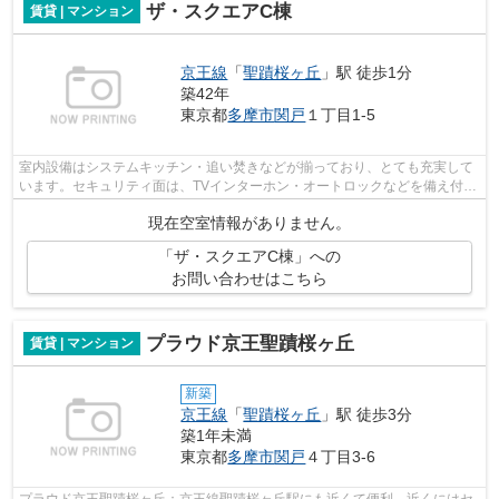
ザ・スクエアC棟
賃貸 | マンション
京王線
「
聖蹟桜ヶ丘
」駅 徒歩1分
築42年
東京都
多摩市
関戸
１丁目1-5
室内設備はシステムキッチン・追い焚きなどが揃っており、とても充実して
います。セキュリティ面は、TVインターホン・オートロックなどを備え付け
ているので安心して暮らせます。3口コ...
現在空室情報がありません。
「ザ・スクエアC棟」への
お問い合わせはこちら
プラウド京王聖蹟桜ヶ丘
賃貸 | マンション
新築
京王線
「
聖蹟桜ヶ丘
」駅 徒歩3分
築1年未満
東京都
多摩市
関戸
４丁目3-6
プラウド京王聖蹟桜ヶ丘：京王線聖蹟桜ヶ丘駅にも近くて便利。近くにはセ