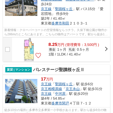
歩24分
京王線
「
聖蹟桜ヶ丘
」駅 バス15分 「愛
宕団地」 停歩9分
築2年 / 41.40㎡
東京都
多摩市
和田
２１０３-１
新着情報：クローバーコートの空室情報ならコチラ。久保下橋公園が物件か
ら286mのところにあります。こちらの物件はアパートです。駅から徒歩15
分のところにある物件はいかがでしょう...
8.25
万
円
(管理費等：3,500円 )
1ヶ月
0.5ヶ月
敷金
礼金
1階 / 1LDK / 41.40㎡
パレステージ聖蹟桜ヶ丘Ⅱ
賃貸 | マンション
17
万円
京王線
「
聖蹟桜ヶ丘
」駅 徒歩6分
京王相模原線
「
京王永山
」駅 徒歩31分
京王線
「
中河原
」駅 徒歩20分
築4年 / 54.85㎡
東京都
多摩市
関戸
４丁目７-１２
徒歩10分の場所に多摩市立多摩第一小学校があります。駅から徒歩6分の物