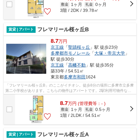
1ヶ月
0ヶ月
敷金
礼金
3階 / 2DK / 39.78㎡
フレマリール桜ヶ丘B
賃貸 | アパート
8.7
万円
京王線
「
聖蹟桜ヶ丘
」駅 徒歩23分
多摩都市モノレール
「
大塚・帝京大学
」
駅 徒歩30分
京王線
「
高幡不動
」駅 徒歩35分
築33年 / 54.51㎡
東京都
多摩市
和田
1624
「フレマリール桜ヶ丘B」のここがイチオシ。徒歩8分の場所に多摩市立多摩
第二小学校があります。こちらの物件はアパートです。2駅利用可物件なの
で、よく電車を利用する方にピッタリで...
8.7
万
円
(管理費等：- )
1ヶ月
0.5ヶ月
敷金
礼金
1階 / 2LDK / 54.51㎡
フレマリール桜ヶ丘A
賃貸 | アパート