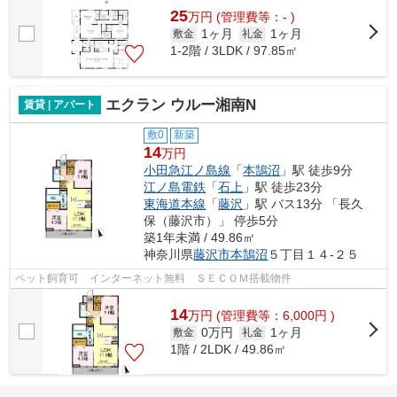
25
万
円
(管理費等：- )
1ヶ月
1ヶ月
敷金
礼金
1-2階 / 3LDK / 97.85㎡
エクラン ウルー湘南N
賃貸 | アパート
敷0
新築
14
万円
小田急江ノ島線
「
本鵠沼
」駅 徒歩9分
江ノ島電鉄
「
石上
」駅 徒歩23分
東海道本線
「
藤沢
」駅 バス13分 「長久
保（藤沢市）」 停歩5分
築1年未満 / 49.86㎡
神奈川県
藤沢市
本鵠沼
５丁目１４-２５
ペット飼育可 インターネット無料 ＳＥＣＯＭ搭載物件
14
万
円
(管理費等：6,000円 )
0万円
1ヶ月
敷金
礼金
1階 / 2LDK / 49.86㎡