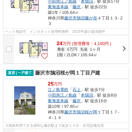
小田急江ノ島線
「
本鵠沼
」駅 徒歩17分
東海道本線
「
藤沢
」駅 徒歩22分
築1年 / 105.64㎡
神奈川県
藤沢市
鵠沼藤が谷
４丁目１３-２
３
ペット相談可 インタネット使用料無料 2025年築の築浅物件
24
万
円
(管理費等：4,100円 )
0万円
1ヶ月
敷金
礼金
1階 / 2LDK / 105.64㎡
藤沢市鵠沼桜が岡１丁目戸建
賃貸 | 一戸建て
25
万円
江ノ島電鉄
「
石上
」駅 徒歩7分
小田急江ノ島線
「
本鵠沼
」駅 徒歩8分
東海道本線
「
藤沢
」駅 徒歩15分
築10年 / 97.85㎡
神奈川県
藤沢市
鵠沼桜が岡
１丁目１７-
４-１４
３路線利用できる便利な藤沢駅まで徒歩１５分 住宅設備充実