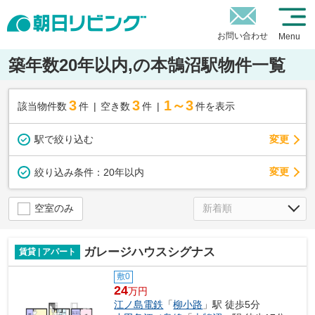
お問い合わせ
Menu
築年数20年以内,の本鵠沼駅物件一覧
3
3
1～3
該当物件数
件
空き数
件
件を表示
駅で絞り込む
変更
変更
絞り込み条件：
20年以内
空室のみ
ガレージハウスシグナス
賃貸 | アパート
敷0
24
万円
江ノ島電鉄
「
柳小路
」駅 徒歩5分