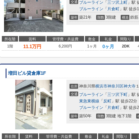
交通
ブルーライン
「
三ツ沢上町
」駅 
ブルーライン
「
片倉町
」駅 徒歩1
築21年
3階建
鉄筋
築年
階数
構造
所在階
賃料
管理費・共益費
敷金
礼金
間取り
11.1
万円
0ヶ月
1階
6,200円
1ヶ月
2DK
増田ビル貸倉庫1F
神奈川県
横浜市神奈川区
神大寺
１
住所
交通
ブルーライン
「
三ツ沢下町
」駅 
東急東横線
「
反町
」駅 徒歩22分
ブルーライン
「
片倉町
」駅 徒歩2
築50年
3階建 地下1階
築年
階数
所在階
賃料
管理費・共益費
敷金
礼金
間取り