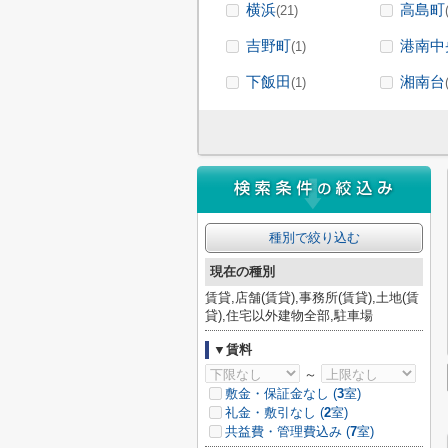
横浜
高島町
(21)
吉野町
港南中
(1)
下飯田
湘南台
(1)
種別で絞り込む
現在の種別
賃貸,店舗(賃貸),事務所(賃貸),土地(賃
貸),住宅以外建物全部,駐車場
▼賃料
～
敷金・保証金なし (
3
室)
礼金・敷引なし (
2
室)
共益費・管理費込み (
7
室)