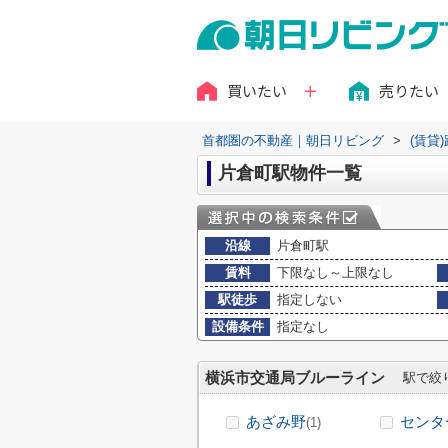
買いたい
売りたい
首都圏の不動産｜朝日リビング
>
(賃貸
片倉町駅物件一覧
沿線
片倉町駅
賃料
下限なし～上限なし
駅徒歩
指定しない
設備条件
指定なし
横浜市交通局ブルーライン
駅で絞
あざみ野
センタ
(1)