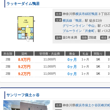
ラッキーダイム鴨居
神奈川県
横浜市緑区
鴨居
３丁目23
住所
交通
横浜線
「
鴨居
」駅 徒歩11分
グリーンライン
「
中山
」駅 バス2
ブルーライン
「
片倉町
」駅 バス2
築1年未満
2階建
築年
階数
構造
所在階
賃料
管理費・共益費
敷金
礼金
間取り
8.9
万円
0ヶ月
2階
11,000円
1ヶ月
1K
1
9.2
万円
0ヶ月
2階
11,000円
1ヶ月
1K
1
9.2
万円
0ヶ月
2階
11,000円
1ヶ月
1K
1
サンリーフ保土ヶ谷
神奈川県
横浜市保土ケ谷区
峰沢
住所