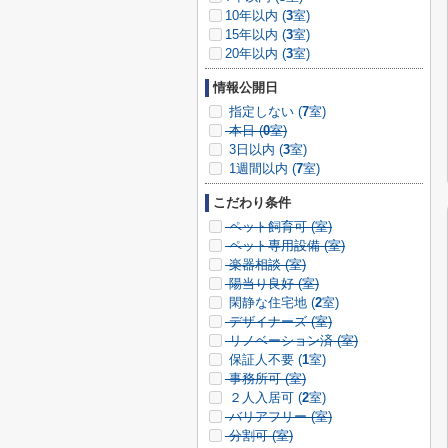
10年以内 (
3
室)
15年以内 (
3
室)
20年以内 (
3
室)
情報公開日
指定しない (
7
室)
本日 (
0
室)
3日以内 (
3
室)
1週間以内 (
7
室)
こだわり条件
ペット飼育可 (
室)
ペット専用設備 (
室)
楽器相談 (
室)
陽当り良好 (
室)
閑静な住宅地 (
2
室)
デザイナーズ (
室)
リノベーション済 (
室)
保証人不要 (
1
室)
事務所可 (
室)
２人入居可 (
2
室)
バリアフリー (
室)
分割可 (
室)