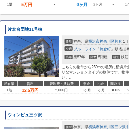
5
万円
0ヶ月
1階
-
2ヶ月
-
1
片倉台団地11号棟
神奈川県
横浜市神奈川区
片倉
１
住所
交通
ブルーライン
「
片倉町
」駅 徒歩
築57年
5階建
鉄筋
築年
階数
構造
こちらの物件から250mの場所に横浜
リなマンションタイプの物件です。物件
い。...
所在階
賃料
管理費・共益費
敷金
礼金
間取り
12.5
万円
1階
5,000円
1ヶ月
1ヶ月
3LDK
6
ウィンビュ三ツ沢
神奈川県
横浜市神奈川区
三ツ沢
住所