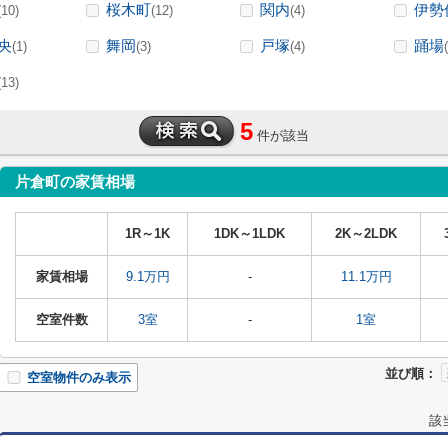
桜木町
関内
伊勢
(10)
(12)
(4)
央
舞岡
戸塚
踊場
(1)
(3)
(4)
(13)
5
件が該当
片倉町の家賃相場
1R～1K
1DK～1LDK
2K～2LDK
家賃相場
9.1万円
-
11.1万円
空室件数
3室
-
1室
並び順：
空室物件のみ表示
該