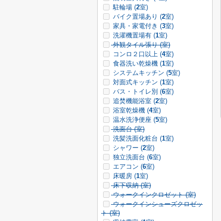
駐輪場 (
2
室)
バイク置場あり (
2
室)
家具・家電付き (
3
室)
洗濯機置場有 (
1
室)
外観タイル張り (
室)
コンロ２口以上 (
4
室)
食器洗い乾燥機 (
1
室)
システムキッチン (
5
室)
対面式キッチン (
1
室)
バス・トイレ別 (
6
室)
追焚機能浴室 (
2
室)
浴室乾燥機 (
4
室)
温水洗浄便座 (
5
室)
洗面台 (
室)
洗髪洗面化粧台 (
1
室)
シャワー (
2
室)
独立洗面台 (
6
室)
エアコン (
6
室)
床暖房 (
1
室)
床下収納 (
室)
ウォークインクロゼット (
室)
ウォークインシューズクロゼッ
ト (
室)