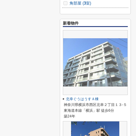
角部屋 (
3
室)
新着物件
北幸ぐうはうすＡ棟
神奈川県横浜市西区北幸２丁目１３-５
東海道本線「横浜」駅 徒歩6分
築24年