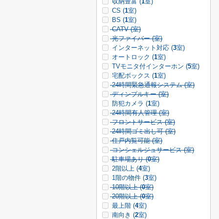
収納豊富 (
1
室)
CS (
1
室)
BS (
1
室)
CATV (
室)
光ファイバー (
室)
インターネット対応 (
3
室)
オートロック (
1
室)
TVモニタ付インターホン (
5
室)
宅配ボックス (
1
室)
24時間緊急通報システム (
室)
ディンプルキー (
室)
防犯カメラ (
1
室)
24時間有人管理 (
室)
フロントサービス (
室)
24時間ゴミ出し可 (
室)
住戸内覧可能 (
室)
コンシェルジュサービス (
室)
駐車場あり (
0
室)
2階以上 (
4
室)
1階の物件 (
3
室)
10階以上 (
0
室)
20階以上 (
0
室)
最上階 (
4
室)
南向き (
2
室)