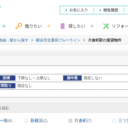
お気に入り
閲覧履歴
借りたい
貸したい
リフォ
)路線・駅から探す
>
横浜市交通局ブルーライン
>
片倉町駅の賃貸物件
面積
下限なし～上限なし
築年数
指定しない
間取り
指定なし
り込む
ー南
新横浜
片倉町
三ツ
(4)
(1)
(7)