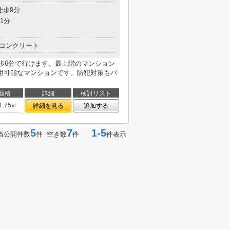
徒歩9分
1分
コンクリート
で徒歩6分で行けます。最上階のマンション
用可能なマンションです。防犯対策もバ
面積
詳細
検討リスト
1.75㎡
詳細を見る
追加する
5
7
1-5
当公開件数
件 空き数
件
件表示