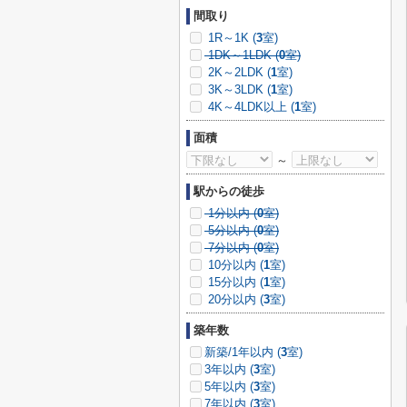
間取り
1R～1K (
3
室)
1DK～1LDK (
0
室)
2K～2LDK (
1
室)
3K～3LDK (
1
室)
4K～4LDK以上 (
1
室)
面積
～
駅からの徒歩
1分以内 (
0
室)
5分以内 (
0
室)
7分以内 (
0
室)
10分以内 (
1
室)
15分以内 (
1
室)
20分以内 (
3
室)
築年数
新築/1年以内 (
3
室)
3年以内 (
3
室)
5年以内 (
3
室)
7年以内 (
3
室)