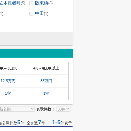
佐木長者町
阪東橋
(5)
(8)
中田
(1)
(1)
3K～3LDK
4K～4LDK以上
12.5万円
35万円
1室
1室
表示件数：
5
7
1-5
当公開件数
件 空き数
件
件表示