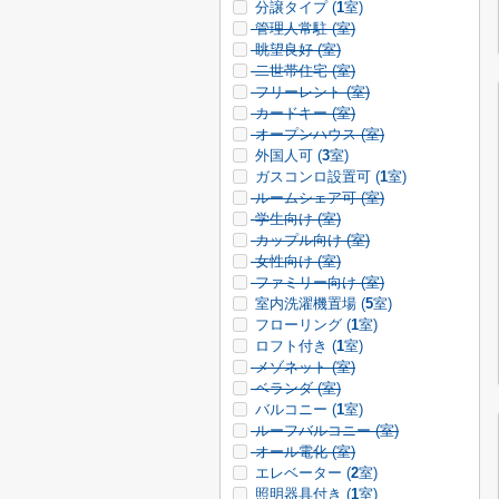
分譲タイプ (
1
室)
管理人常駐 (
室)
眺望良好 (
室)
二世帯住宅 (
室)
フリーレント (
室)
カードキー (
室)
オープンハウス (
室)
外国人可 (
3
室)
ガスコンロ設置可 (
1
室)
ルームシェア可 (
室)
学生向け (
室)
カップル向け (
室)
女性向け (
室)
ファミリー向け (
室)
室内洗濯機置場 (
5
室)
フローリング (
1
室)
ロフト付き (
1
室)
メゾネット (
室)
ベランダ (
室)
バルコニー (
1
室)
ルーフバルコニー (
室)
オール電化 (
室)
エレベーター (
2
室)
照明器具付き (
1
室)