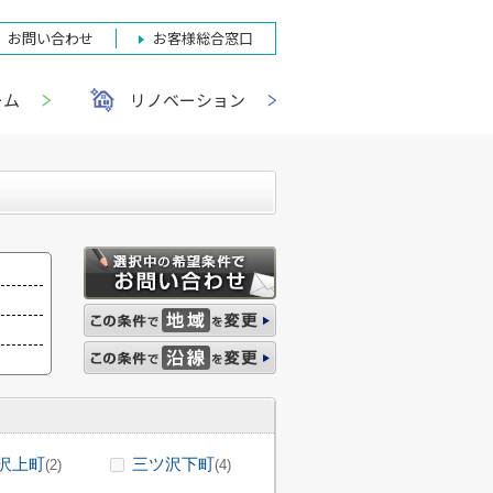
お問い合わせ
お客様総合窓口
ーム
リノベーション
沢上町
三ツ沢下町
(2)
(4)