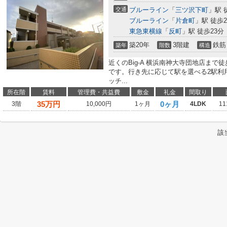
交通
ブルーライン
「
三ツ沢下町
」駅 
ブルーライン
「
片倉町
」駅 徒歩2
東急東横線
「
反町
」駅 徒歩23分
築20年
3階建
鉄筋
築年
階数
構造
近くのBig-A 横浜南神大寺団地店ま
です。行き先に応じて駅を選べる2駅利
ッチ...
所在階
賃料
管理費・共益費
敷金
礼金
間取り
35
万円
0ヶ月
3階
10,000円
1ヶ月
4LDK
11
該