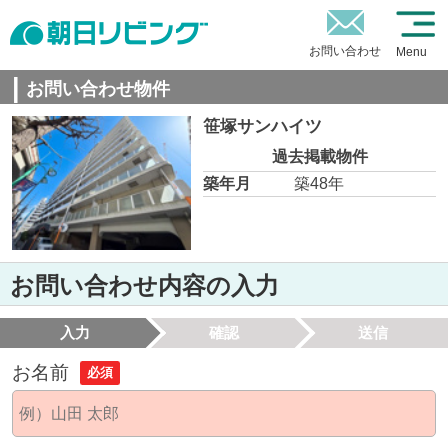
お問い合わせ
Menu
お問い合わせ物件
笹塚サンハイツ
過去掲載物件
築年月
築48年
お問い合わせ内容の入力
入力
確認
送信
お名前
必須