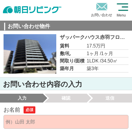
お問い合わせ
Menu
お問い合わせ物件
ザッパークハウス赤羽フロント
賃料
17.5万円
敷/礼
1ヶ月 /1ヶ月
間取り/面積
1LDK /34.50㎡
築年月
築3年
お問い合わせ内容の入力
入力
確認
送信
お名前
必須