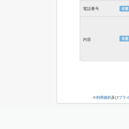
電話番号
任意
任意
内容
※
利用規約
及び
プラ