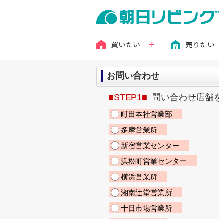
買いたい
売りたい
お問い合わせ
■STEP1■
問い合わせ店舗
町田本社営業部
多摩営業所
新宿営業センター
浜松町営業センター
横浜営業所
湘南辻堂営業所
十日市場営業所