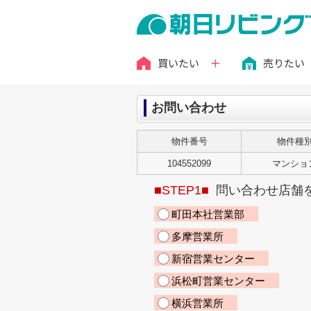
買いたい
売りたい
お問い合わせ
物件番号
物件種
104552099
マンショ
■STEP1■
問い合わせ店舗
町田本社営業部
多摩営業所
新宿営業センター
浜松町営業センター
横浜営業所