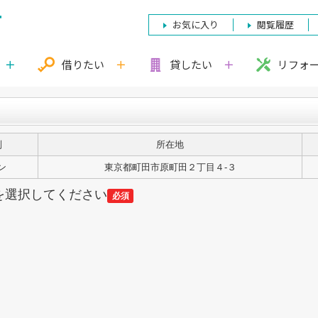
お気に入り
閲覧履歴
借りたい
貸したい
リフォ
別
所在地
ン
東京都町田市原町田２丁目４-３
を選択してください
必須