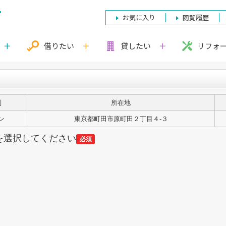
お気に入り
閲覧履歴
借りたい
貸したい
リフォ
別
所在地
ン
東京都町田市原町田２丁目４-３
を選択してください
必須