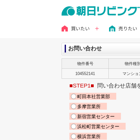
買いたい
売りたい
お問い合わせ
物件番号
物件種
104552141
マンショ
■STEP1■
問い合わせ店舗
町田本社営業部
多摩営業所
新宿営業センター
浜松町営業センター
横浜営業所